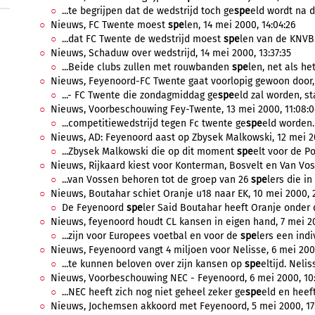
...te begrijpen dat de wedstrijd toch ge
spe
eld wordt na d
Nieuws, FC Twente moest
spe
len, 14 mei 2000, 14:04:26
...dat FC Twente de wedstrijd moest
spe
len van de KNVB.
Nieuws, Schaduw over wedstrijd, 14 mei 2000, 13:37:35
...Beide clubs zullen met rouwbanden
spe
len, net als het 
Nieuws, Feyenoord-FC Twente gaat voorlopig gewoon door, 
...- FC Twente die zondagmiddag ge
spe
eld zal worden, s
Nieuws, Voorbeschouwing Fey-Twente, 13 mei 2000, 11:08:0
...competitiewedstrijd tegen Fc twente ge
spe
eld worden.
Nieuws, AD: Feyenoord aast op Zbysek Malkowski, 12 mei 20
...Zbysek Malkowski die op dit moment
spe
elt voor de Po
Nieuws, Rijkaard kiest voor Konterman, Bosvelt en Van Voss
...van Vossen behoren tot de groep van 26
spe
lers die i
Nieuws, Boutahar schiet Oranje u18 naar EK, 10 mei 2000, 2
De Feyenoord
spe
ler Said Boutahar heeft Oranje onder d
Nieuws, feyenoord houdt CL kansen in eigen hand, 7 mei 20
...zijn voor Europees voetbal en voor de
spe
lers een indi
Nieuws, Feyenoord vangt 4 miljoen voor Nelisse, 6 mei 2000
...te kunnen beloven over zijn kansen op
spe
eltijd. Nelis
Nieuws, Voorbeschouwing NEC - Feyenoord, 6 mei 2000, 10:
...NEC heeft zich nog niet geheel zeker ge
spe
eld en heeft
Nieuws, Jochemsen akkoord met Feyenoord, 5 mei 2000, 17: