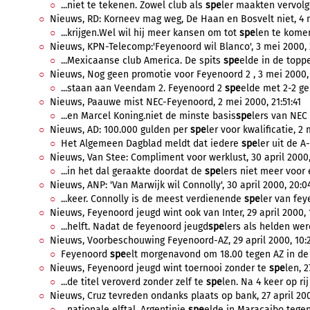
...niet te tekenen. Zowel club als
spe
ler maakten vervolg
Nieuws, RD: Korneev mag weg, De Haan en Bosvelt niet, 4 m
...krijgen.Wel wil hij meer kansen om tot
spe
len te komen
Nieuws, KPN-Telecomp:'Feyenoord wil Blanco', 3 mei 2000, 
...Mexicaanse club America. De spits
spe
elde in de topp
Nieuws, Nog geen promotie voor Feyenoord 2 , 3 mei 2000, 
...staan aan Veendam 2. Feyenoord 2
spe
elde met 2-2 ge
Nieuws, Paauwe mist NEC-Feyenoord, 2 mei 2000, 21:51:41
...en Marcel Koning.niet de minste basis
spe
lers van NEC
Nieuws, AD: 100.000 gulden per
spe
ler voor kwalificatie, 2
Het Algemeen Dagblad meldt dat iedere
spe
ler uit de A-
Nieuws, Van Stee: Compliment voor werklust, 30 april 2000,
...in het dal geraakte doordat de
spe
lers niet meer voor 
Nieuws, ANP: 'Van Marwijk wil Connolly', 30 april 2000, 20:0
...keer. Connolly is de meest verdienende
spe
ler van fey
Nieuws, Feyenoord jeugd wint ook van Inter, 29 april 2000, 1
...helft. Nadat de feyenoord jeugd
spe
lers als helden wer
Nieuws, Voorbeschouwing Feyenoord-AZ, 29 april 2000, 10:
Feyenoord
spe
elt morgenavond om 18.00 tegen AZ in de e
Nieuws, Feyenoord jeugd wint toernooi zonder te
spe
len, 2
...de titel veroverd zonder zelf te
spe
len. Na 4 keer op ri
Nieuws, Cruz tevreden ondanks plaats op bank, 27 april 200
...nationale elftal. Argentinie
spe
elde in Maracaibo tegen