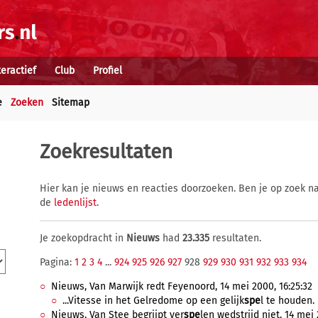
teractief
Club
Profiel
e
Zoeken
Sitemap
Zoekresultaten
Hier kan je nieuws en reacties doorzoeken. Ben je op zoek na
de
ledenlijst
.
Je zoekopdracht in
Nieuws
had
23.335
resultaten.
Pagina:
1
2
3
4
...
924
925
926
927
928
929
930
931
932
933
934
Nieuws, Van Marwijk redt Feyenoord, 14 mei 2000, 16:25:32
...Vitesse in het Gelredome op een gelijk
spe
l te houden. 
Nieuws, Van Stee begrijpt ver
spe
len wedstrijd niet, 14 mei 