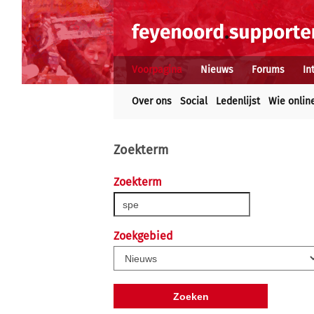
Voorpagina
Nieuws
Forums
In
Over ons
Social
Ledenlijst
Wie onlin
Zoekterm
Zoekterm
Zoekgebied