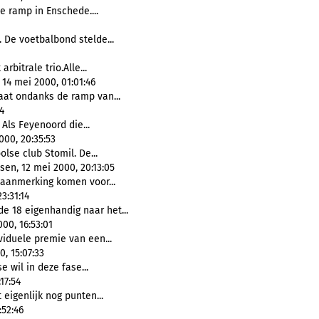
e ramp in Enschede....
 De voetbalbond stelde...
arbitrale trio.Alle...
14 mei 2000, 01:01:46
taat ondanks de ramp van...
4
 Als Feyenoord die...
00, 20:35:53
olse club Stomil. De...
en, 12 mei 2000, 20:13:05
n aanmerking komen voor...
3:31:14
e 18 eigenhandig naar het...
00, 16:53:01
viduele premie van een...
, 15:07:33
se wil in deze fase...
17:54
 eigenlijk nog punten...
52:46