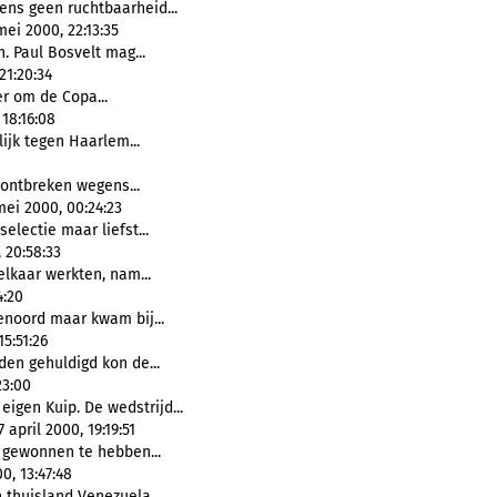
ens geen ruchtbaarheid...
ei 2000, 22:13:35
. Paul Bosvelt mag...
21:20:34
er om de Copa...
18:16:08
lijk tegen Haarlem...
 ontbreken wegens...
 mei 2000, 00:24:23
selectie maar liefst...
 20:58:33
elkaar werkten, nam...
4:20
enoord maar kwam bij...
5:51:26
den gehuldigd kon de...
23:00
igen Kuip. De wedstrijd...
7 april 2000, 19:19:51
j gewonnen te hebben...
0, 13:47:48
 thuisland Venezuela...