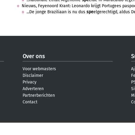
Nieuws, Feyenoord Krant: Leonardo krijgt Portugees paspoort
...De jonge Braziliaan is nu dus
spe
elgerechtigd, aldus D
Over ons
S
Voor webmasters
Aj
Disclaimer
F
Privacy
PS
Adverteren
S
Partnerberichten
M
Contact
C