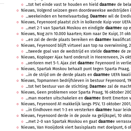
...tot het einde vast te houden en hield
daarme
e de bela
Nieuws, Volgend seizoen geen doordeweekse wedstrijden in
...weekeinden en hemelvaartsdag.
Daarme
e wil de Eredi
Nieuws, Feyenoord plaatst zich in kolkende Kuip voor UEFA 
...met 2-1 van Spartak Moskou en eindigde
daarme
e op e
Nieuws, Nog zo'n 10.000 kaarten; Kom naar De Kuip!, 31 okto
...en zal de derde plaats bereiken en
daarme
e kwalificat
Nieuws, Feyenoord blijft virtueel aan top na overwinning, 2
...tweede goal van de wedstrijd en stelde
daarme
e de ze
Nieuws, Koploper Ajax hard onderuit in Heerenveen, 24 okt
...verloren met 5-1. Ajax ziet
daarme
e Feyenoord in verlie
Nieuws, Spartak Moskou behaalt punt tegen Sparta Praag, 2
...in de strijd om de derde plaats en
daarme
e UEFA kwalif
Nieuws, Topmannen bedrijfsleven in bestuur Feyenoord, 19 
...tot het bestuur van de stichting.
Daarme
e zal de macht
Nieuws, Geen problemen voor Sparta Praag, 16 oktober 2001
...man moeten uitschakelen en
daarme
e Brett Emerton 
Nieuws, Feyenoord A1 makkelijk langs PSV, 13 oktober 2001,
...in Eindhoven met 1-3 en versterken
daarme
e haar leide
Nieuws, Feyenoord derde in de poule na gelijkspel, 10 okto
...met 2-0 van Spartak Moskou en gaat
daarme
e verrasse
Nieuws, Van Hooijdonk viert basisplaats met doelpunt, 6 ok