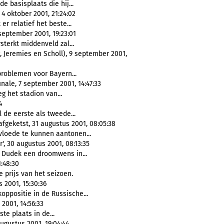
e basisplaats die hij...
4 oktober 2001, 21:24:02
 er relatief het beste...
september 2001, 19:23:01
sterkt middenveld zal...
 Jeremies en Scholl), 9 september 2001,
roblemen voor Bayern...
ale, 7 september 2001, 14:47:33
eg het stadion van...
4
l de eerste als tweede...
fgeketst, 31 augustus 2001, 08:05:38
vloede te kunnen aantonen...
', 30 augustus 2001, 08:13:35
r Dudek een droomwens in...
:48:30
e prijs van het seizoen.
 2001, 15:30:36
oppositie in de Russische...
2001, 14:56:33
ste plaats in de...
ugustus 2001, 19:04:44