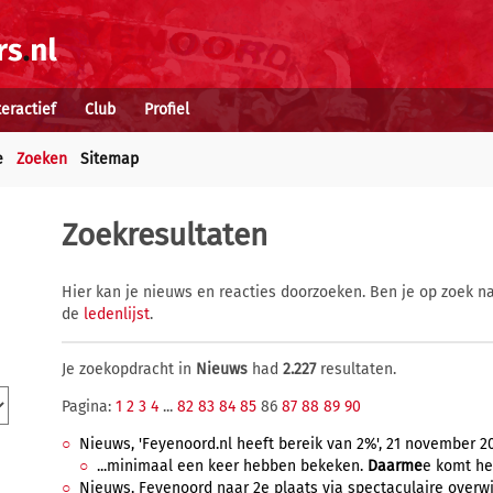
teractief
Club
Profiel
e
Zoeken
Sitemap
Zoekresultaten
Hier kan je nieuws en reacties doorzoeken. Ben je op zoek na
de
ledenlijst
.
Je zoekopdracht in
Nieuws
had
2.227
resultaten.
Pagina:
1
2
3
4
...
82
83
84
85
86
87
88
89
90
Nieuws, 'Feyenoord.nl heeft bereik van 2%', 21 november 20
...minimaal een keer hebben bekeken.
Daarme
e komt het
Nieuws, Feyenoord naar 2e plaats via spectaculaire overwi