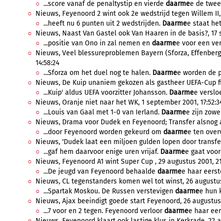
...score vanaf de penaltystip en vierde
daarme
e de tweed
Nieuws, Feyenoord 2 wint ook 2e wedstrijd tegen Willem II, 
...heeft nu 6 punten uit 2 wedstrijden.
Daarme
e staat het
Nieuws, Naast Van Gastel ook Van Haaren in de basis?, 17 
...positie van Ono in zal nemen en
daarme
e voor een ver
Nieuws, Veel blessureproblemen Bayern (Sforza, Effenberg,
14:58:24
...Sforza om het duel nog te halen.
Daarme
e worden de p
Nieuws, De Kuip unaniem gekozen als gastheer UEFA-Cup fin
...Kuip' aldus UEFA voorzitter Johansson.
Daarme
e verslo
Nieuws, Oranje niet naar het WK, 1 september 2001, 17:52:3
...Louis van Gaal met 1-0 van Ierland.
Daarme
e zijn zowe
Nieuws, Drama voor Dudek en Feyenoord; Transfer alsnog a
...door Feyenoord worden gekeurd om
daarme
e ten over
Nieuws, 'Dudek laat een miljoen gulden lopen door transfer
...gaf hem daarvoor enige uren vrijaf.
Daarme
e gaat voo
Nieuws, Feyenoord A1 wint Super Cup , 29 augustus 2001, 21
...De jeugd van Feyenoord behaalde
daarme
e haar eerst
Nieuws, CL tegenstanders komen wel tot winst, 26 augustus
...Spartak Moskou. De Russen verstevigen
daarme
e hun k
Nieuws, Ajax beeindigt goede start Feyenoord, 26 augustus 
...7 voor en 2 tegen. Feyenoord verloor
daarme
e haar eer
Nieuws, Feyenoord klaart ook lastige klus in Kerkrade, 22 a