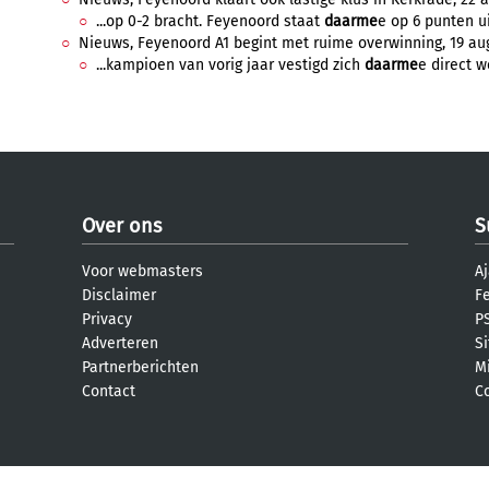
...op 0-2 bracht. Feyenoord staat
daarme
e op 6 punten ui
Nieuws, Feyenoord A1 begint met ruime overwinning, 19 aug
...kampioen van vorig jaar vestigd zich
daarme
e direct w
Over ons
S
Voor webmasters
Aj
Disclaimer
F
Privacy
PS
Adverteren
S
Partnerberichten
M
Contact
C