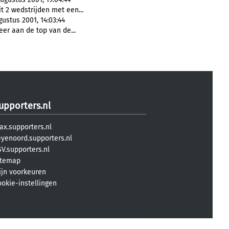
t 2 wedstrijden met een...
ustus 2001, 14:03:44
eer aan de top van de...
upporters.nl
ax.supporters.nl
eyenoord.supporters.nl
V.supporters.nl
itemap
ijn voorkeuren
ookie-instellingen