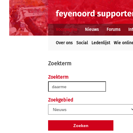
Voorpagina
Nieuws
Forums
In
Over ons
Social
Ledenlijst
Wie onlin
Zoekterm
Zoekterm
Zoekgebied