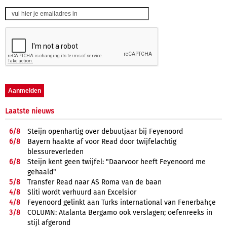
Laatste nieuws
6/
8
Steijn openhartig over debuutjaar bij Feyenoord
6/
8
Bayern haakte af voor Read door twijfelachtig
blessureverleden
6/
8
Steijn kent geen twijfel: "Daarvoor heeft Feyenoord me
gehaald"
5/
8
Transfer Read naar AS Roma van de baan
4/
8
Sliti wordt verhuurd aan Excelsior
4/
8
Feyenoord gelinkt aan Turks international van Fenerbahçe
3/
8
COLUMN: Atalanta Bergamo ook verslagen; oefenreeks in
stijl afgerond