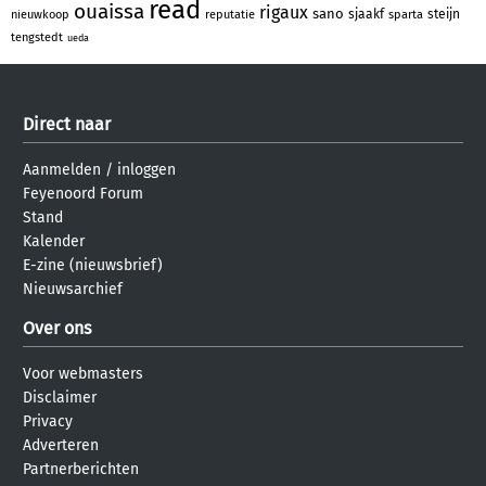
read
ouaissa
rigaux
sano
sjaakf
steijn
nieuwkoop
reputatie
sparta
tengstedt
ueda
Direct naar
Aanmelden
/
inloggen
Feyenoord Forum
Stand
Kalender
E-zine (nieuwsbrief)
Nieuwsarchief
Over ons
Voor webmasters
Disclaimer
Privacy
Adverteren
Partnerberichten