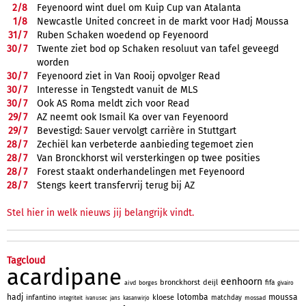
2/
8
Feyenoord wint duel om Kuip Cup van Atalanta
1/
8
Newcastle United concreet in de markt voor Hadj Moussa
31/
7
Ruben Schaken woedend op Feyenoord
30/
7
Twente ziet bod op Schaken resoluut van tafel geveegd
worden
30/
7
Feyenoord ziet in Van Rooij opvolger Read
30/
7
Interesse in Tengstedt vanuit de MLS
30/
7
Ook AS Roma meldt zich voor Read
29/
7
AZ neemt ook Ismail Ka over van Feyenoord
29/
7
Bevestigd: Sauer vervolgt carrière in Stuttgart
28/
7
Zechiël kan verbeterde aanbieding tegemoet zien
28/
7
Van Bronckhorst wil versterkingen op twee posities
28/
7
Forest staakt onderhandelingen met Feyenoord
28/
7
Stengs keert transfervrij terug bij AZ
Stel hier in welk nieuws jij belangrijk vindt.
Tagcloud
acardipane
eenhoorn
bronckhorst
deijl
fifa
aivd
borges
givairo
hadj
lotomba
moussa
infantino
kloese
matchday
mossad
integriteit
ivanusec
jans
kasanwirjo