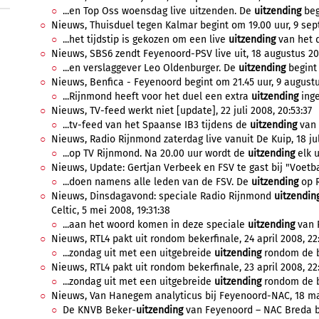
...en Top Oss woensdag live uitzenden. De
uitzending
beg
Nieuws, Thuisduel tegen Kalmar begint om 19.00 uur, 9 sep
...het tijdstip is gekozen om een live
uitzending
van het d
Nieuws, SBS6 zendt Feyenoord-PSV live uit, 18 augustus 200
...en verslaggever Leo Oldenburger. De
uitzending
begint 
Nieuws, Benfica - Feyenoord begint om 21.45 uur, 9 augustu
...Rijnmond heeft voor het duel een extra
uitzending
inge
Nieuws, TV-feed werkt niet [update], 22 juli 2008, 20:53:37
...tv-feed van het Spaanse IB3 tijdens de
uitzending
van 
Nieuws, Radio Rijnmond zaterdag live vanuit De Kuip, 18 jul
...op TV Rijnmond. Na 20.00 uur wordt de
uitzending
elk u
Nieuws, Update: Gertjan Verbeek en FSV te gast bij "Voetbal
...doen namens alle leden van de FSV. De
uitzending
op R
Nieuws, Dinsdagavond: speciale Radio Rijnmond
uitzendin
Celtic, 5 mei 2008, 19:31:38
...aan het woord komen in deze speciale
uitzending
van R
Nieuws, RTL4 pakt uit rondom bekerfinale, 24 april 2008, 22:
...zondag uit met een uitgebreide
uitzending
rondom de be
Nieuws, RTL4 pakt uit rondom bekerfinale, 23 april 2008, 22
...zondag uit met een uitgebreide
uitzending
rondom de be
Nieuws, Van Hanegem analyticus bij Feyenoord-NAC, 18 maa
De KNVB Beker-
uitzending
van Feyenoord – NAC Breda bij