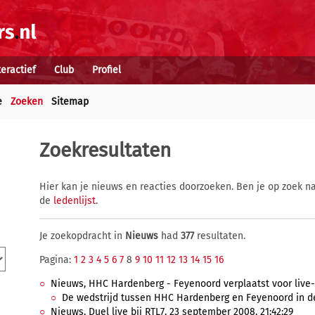
teractief
Club
Profiel
e
Zoeken
Sitemap
Zoekresultaten
Hier kan je nieuws en reacties doorzoeken. Ben je op zoek na
de
ledenlijst
.
Je zoekopdracht in
Nieuws
had
377
resultaten.
Pagina:
1
2
3
4
5
6
7
8
9
10
11
12
13
14
15
16
Nieuws, HHC Hardenberg - Feyenoord verplaatst voor live-
De wedstrijd tussen HHC Hardenberg en Feyenoord in de
Nieuws, Duel live bij RTL7, 23 september 2008, 21:42:29