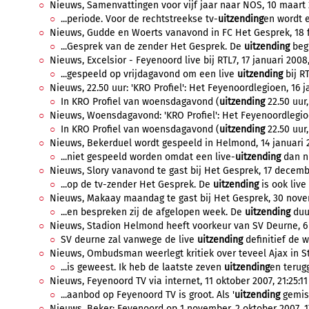
Nieuws, Samenvattingen voor vijf jaar naar NOS, 10 maart 2
...periode. Voor de rechtstreekse tv-
uitzending
en wordt e
Nieuws, Gudde en Woerts vanavond in FC Het Gesprek, 18 fe
...Gesprek van de zender Het Gesprek. De
uitzending
begi
Nieuws, Excelsior - Feyenoord live bij RTL7, 17 januari 2008,
...gespeeld op vrijdagavond om een live
uitzending
bij RT
Nieuws, 22.50 uur: 'KRO Profiel': Het Feyenoordlegioen, 16 j
In KRO Profiel van woensdagavond (
uitzending
22.50 uur,
Nieuws, Woensdagavond: 'KRO Profiel': Het Feyenoordlegioen
In KRO Profiel van woensdagavond (
uitzending
22.50 uur,
Nieuws, Bekerduel wordt gespeeld in Helmond, 14 januari 2
...niet gespeeld worden omdat een live-
uitzending
dan ni
Nieuws, Slory vanavond te gast bij Het Gesprek, 17 decembe
...op de tv-zender Het Gesprek. De
uitzending
is ook live 
Nieuws, Makaay maandag te gast bij Het Gesprek, 30 novem
...en bespreken zij de afgelopen week. De
uitzending
duur
Nieuws, Stadion Helmond heeft voorkeur van SV Deurne, 6 
SV deurne zal vanwege de live
uitzending
definitief de w
Nieuws, Ombudsman weerlegt kritiek over teveel Ajax in St
...is geweest. Ik heb de laatste zeven
uitzending
en terugg
Nieuws, Feyenoord TV via internet, 11 oktober 2007, 21:25:11
...aanbod op Feyenoord TV is groot. Als '
uitzending
gemist
Nieuws, Beker: Feyenoord op 1 november, 2 oktober 2007, 17