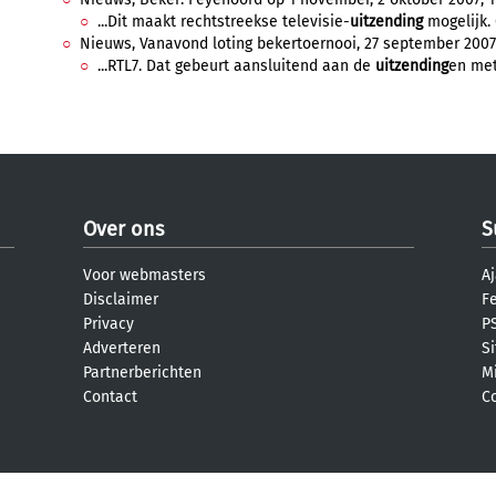
...Dit maakt rechtstreekse televisie-
uitzending
mogelijk. 
Nieuws, Vanavond loting bekertoernooi, 27 september 2007,
...RTL7. Dat gebeurt aansluitend aan de
uitzending
en met
Over ons
S
Voor webmasters
Aj
Disclaimer
F
Privacy
PS
Adverteren
S
Partnerberichten
M
Contact
C