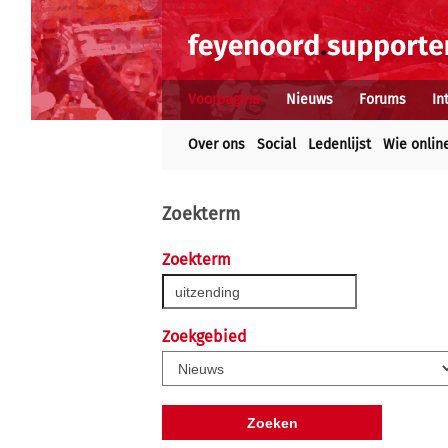
Voorpagina
Nieuws
Forums
In
Over ons
Social
Ledenlijst
Wie onlin
Zoekterm
Zoekterm
Zoekgebied