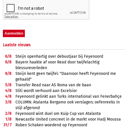
Laatste nieuws
6/
8
Steijn openhartig over debuutjaar bij Feyenoord
6/
8
Bayern haakte af voor Read door twijfelachtig
blessureverleden
6/
8
Steijn kent geen twijfel: "Daarvoor heeft Feyenoord me
gehaald"
5/
8
Transfer Read naar AS Roma van de baan
4/
8
Sliti wordt verhuurd aan Excelsior
4/
8
Feyenoord gelinkt aan Turks international van Fenerbahçe
3/
8
COLUMN: Atalanta Bergamo ook verslagen; oefenreeks in
stijl afgerond
2/
8
Feyenoord wint duel om Kuip Cup van Atalanta
1/
8
Newcastle United concreet in de markt voor Hadj Moussa
31/
7
Ruben Schaken woedend op Feyenoord