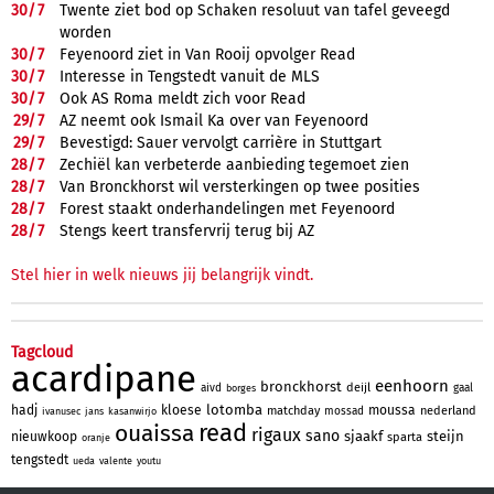
30/
7
Twente ziet bod op Schaken resoluut van tafel geveegd
worden
30/
7
Feyenoord ziet in Van Rooij opvolger Read
30/
7
Interesse in Tengstedt vanuit de MLS
30/
7
Ook AS Roma meldt zich voor Read
29/
7
AZ neemt ook Ismail Ka over van Feyenoord
29/
7
Bevestigd: Sauer vervolgt carrière in Stuttgart
28/
7
Zechiël kan verbeterde aanbieding tegemoet zien
28/
7
Van Bronckhorst wil versterkingen op twee posities
28/
7
Forest staakt onderhandelingen met Feyenoord
28/
7
Stengs keert transfervrij terug bij AZ
Stel hier in welk nieuws jij belangrijk vindt.
Tagcloud
acardipane
eenhoorn
bronckhorst
deijl
aivd
gaal
borges
lotomba
hadj
kloese
moussa
matchday
nederland
mossad
ivanusec
jans
kasanwirjo
read
ouaissa
rigaux
sano
sjaakf
steijn
nieuwkoop
sparta
oranje
tengstedt
ueda
valente
youtu