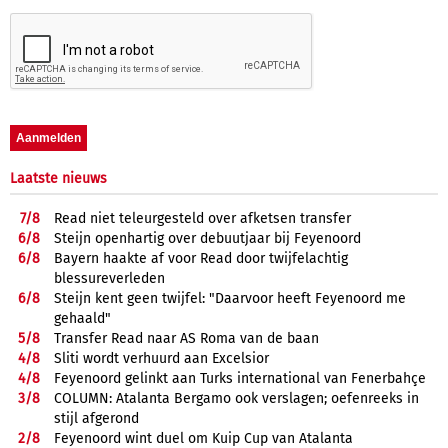
Laatste nieuws
7/
8
Read niet teleurgesteld over afketsen transfer
6/
8
Steijn openhartig over debuutjaar bij Feyenoord
6/
8
Bayern haakte af voor Read door twijfelachtig
blessureverleden
6/
8
Steijn kent geen twijfel: "Daarvoor heeft Feyenoord me
gehaald"
5/
8
Transfer Read naar AS Roma van de baan
4/
8
Sliti wordt verhuurd aan Excelsior
4/
8
Feyenoord gelinkt aan Turks international van Fenerbahçe
3/
8
COLUMN: Atalanta Bergamo ook verslagen; oefenreeks in
stijl afgerond
2/
8
Feyenoord wint duel om Kuip Cup van Atalanta