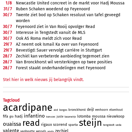
1/
8
Newcastle United concreet in de markt voor Hadj Moussa
31/
7
Ruben Schaken woedend op Feyenoord
30/
7
Twente ziet bod op Schaken resoluut van tafel geveegd
worden
30/
7
Feyenoord ziet in Van Rooij opvolger Read
30/
7
Interesse in Tengstedt vanuit de MLS
30/
7
Ook AS Roma meldt zich voor Read
29/
7
AZ neemt ook Ismail Ka over van Feyenoord
29/
7
Bevestigd: Sauer vervolgt carrière in Stuttgart
28/
7
Zechiël kan verbeterde aanbieding tegemoet zien
28/
7
Van Bronckhorst wil versterkingen op twee posities
28/
7
Forest staakt onderhandelingen met Feyenoord
Stel hier in welk nieuws jij belangrijk vindt.
Tagcloud
acardipane
deijl
bronckhorst
eenhoorn
elsenhout
borges
aivd
infantino
hadj
moussa
fifa
lotomba
nieuwkoop
gio
juste
ivanusec
kasanwirjo
steijn
read
ouaissa
rigaux
scorend
sparta
tengstedt
ueda
valente
zechiel
vanhoutte
wessels
youtu