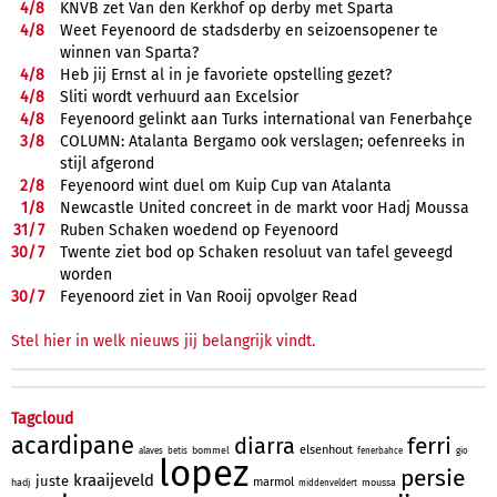
4/
8
KNVB zet Van den Kerkhof op derby met Sparta
4/
8
Weet Feyenoord de stadsderby en seizoensopener te
winnen van Sparta?
4/
8
Heb jij Ernst al in je favoriete opstelling gezet?
4/
8
Sliti wordt verhuurd aan Excelsior
4/
8
Feyenoord gelinkt aan Turks international van Fenerbahçe
3/
8
COLUMN: Atalanta Bergamo ook verslagen; oefenreeks in
stijl afgerond
2/
8
Feyenoord wint duel om Kuip Cup van Atalanta
1/
8
Newcastle United concreet in de markt voor Hadj Moussa
31/
7
Ruben Schaken woedend op Feyenoord
30/
7
Twente ziet bod op Schaken resoluut van tafel geveegd
worden
30/
7
Feyenoord ziet in Van Rooij opvolger Read
Stel hier in welk nieuws jij belangrijk vindt.
Tagcloud
acardipane
ferri
diarra
elsenhout
bommel
alaves
betis
fenerbahce
gio
lopez
persie
kraaijeveld
juste
marmol
hadj
moussa
middenveldert