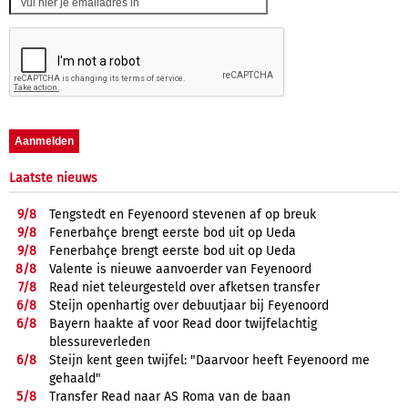
Laatste nieuws
9/
8
Tengstedt en Feyenoord stevenen af op breuk
9/
8
Fenerbahçe brengt eerste bod uit op Ueda
9/
8
Fenerbahçe brengt eerste bod uit op Ueda
8/
8
Valente is nieuwe aanvoerder van Feyenoord
7/
8
Read niet teleurgesteld over afketsen transfer
6/
8
Steijn openhartig over debuutjaar bij Feyenoord
6/
8
Bayern haakte af voor Read door twijfelachtig
blessureverleden
6/
8
Steijn kent geen twijfel: "Daarvoor heeft Feyenoord me
gehaald"
5/
8
Transfer Read naar AS Roma van de baan