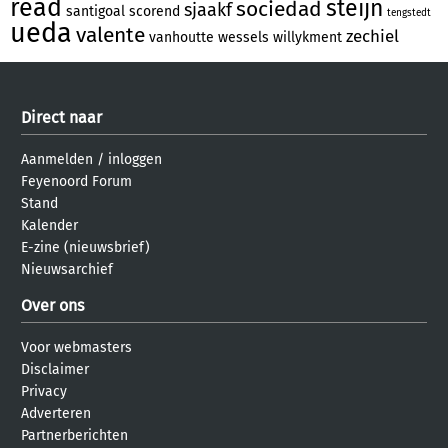
read
steijn
sociedad
sjaakf
santigoal
scorend
tengstedt
ueda
valente
zechiel
vanhoutte
wessels
willykment
Direct naar
Aanmelden
/
inloggen
Feyenoord Forum
Stand
Kalender
E-zine (nieuwsbrief)
Nieuwsarchief
Over ons
Voor webmasters
Disclaimer
Privacy
Adverteren
Partnerberichten