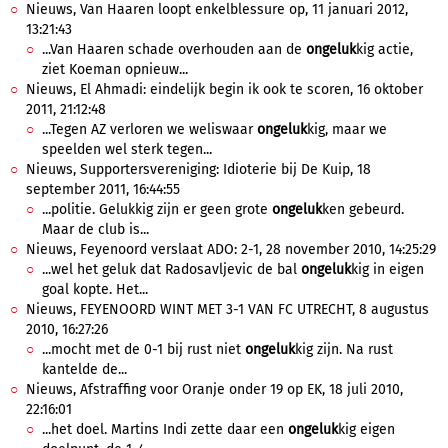
Nieuws, Van Haaren loopt enkelblessure op, 11 januari 2012,
13:21:43
...Van Haaren schade overhouden aan de
ongeluk
kig actie,
ziet Koeman opnieuw...
Nieuws, El Ahmadi: eindelijk begin ik ook te scoren, 16 oktober
2011, 21:12:48
...Tegen AZ verloren we weliswaar
ongeluk
kig, maar we
speelden wel sterk tegen...
Nieuws, Supportersvereniging: Idioterie bij De Kuip, 18
september 2011, 16:44:55
...politie. Gelukkig zijn er geen grote
ongeluk
ken gebeurd.
Maar de club is...
Nieuws, Feyenoord verslaat ADO: 2-1, 28 november 2010, 14:25:29
...wel het geluk dat Radosavljevic de bal
ongeluk
kig in eigen
goal kopte. Het...
Nieuws, FEYENOORD WINT MET 3-1 VAN FC UTRECHT, 8 augustus
2010, 16:27:26
...mocht met de 0-1 bij rust niet
ongeluk
kig zijn. Na rust
kantelde de...
Nieuws, Afstraffing voor Oranje onder 19 op EK, 18 juli 2010,
22:16:01
...het doel. Martins Indi zette daar een
ongeluk
kig eigen