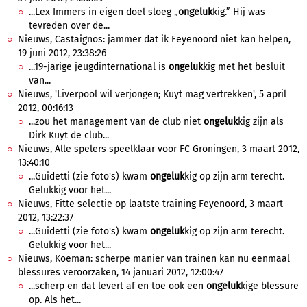
...Lex Immers in eigen doel sloeg „
ongeluk
kig.” Hij was
tevreden over de...
Nieuws, Castaignos: jammer dat ik Feyenoord niet kan helpen,
19 juni 2012, 23:38:26
...19-jarige jeugdinternational is
ongeluk
kig met het besluit
van...
Nieuws, 'Liverpool wil verjongen; Kuyt mag vertrekken', 5 april
2012, 00:16:13
...zou het management van de club niet
ongeluk
kig zijn als
Dirk Kuyt de club...
Nieuws, Alle spelers speelklaar voor FC Groningen, 3 maart 2012,
13:40:10
...Guidetti (zie foto's) kwam
ongeluk
kig op zijn arm terecht.
Gelukkig voor het...
Nieuws, Fitte selectie op laatste training Feyenoord, 3 maart
2012, 13:22:37
...Guidetti (zie foto's) kwam
ongeluk
kig op zijn arm terecht.
Gelukkig voor het...
Nieuws, Koeman: scherpe manier van trainen kan nu eenmaal
blessures veroorzaken, 14 januari 2012, 12:00:47
...scherp en dat levert af en toe ook een
ongeluk
kige blessure
op. Als het...