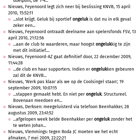
doelpunt, de 1-4...
Nieuws, Feyenoord legt zich neer bij beslissing KNVB, 15 april
2010, 15:52:11
...slot krijgt. Geluk bij sportief
ongeluk
is dat nu in elk geval
zeker een...
Nieuws, Feyenoord ontraadt deelname aan spelersfonds FSV, 13
april 2010, 21:12:56
...aan de club te waarderen, maar hoogst
ongeluk
kig te zijn
met dit initiatief....
Nieuws, Feyenoord-AZ gaat definitief door, 22 december 2009,
11:44:28
...de club en haar supporters. Indien er
ongeluk
ken gebeuren
zal dit de KNVB...
Nieuws, 'Werk pas klaar als we op de Coolsingel staan', 19
september 2009, 10:07:15
...stappen gemaakt hebt. En niet per
ongeluk
. Structureel.
Bovenaan meedoen en...
Nieuws, Derksen: meegeluisterd via telefoon Beenhakker, 28
augustus 2009, 23:41:52
...afgelopen week belde Beenhakker per
ongeluk
zonder het
te weten Johan...
Nieuws, Vlemmings: tegen Roda JC moeten we het echt
afmaken, 7 mei 2009, 22:22:21