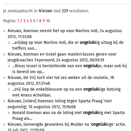
Je zoekopdracht in
Nieuws
had
229
resultaten.
Pagina:
1
2
3
4
5
6
7
8
9
10
Nieuws, Koeman neemt het op voor Martins Indi, 24 augustus
2012, 17:33:06
...vrijdag op voor Martins Indi, die er
ongeluk
kig uitzag bij de
treffers van...
Nieuws, Koeman en Israel gaan masterclasses geven voor
jeugdcoaches Feyenoord, 24 augustus 2012, 06:59:39
...Rinus Israel is herstellende van een
ongeluk
je, maar ook hij
is bereid om op...
Nieuws, De Vrij toch vier tot zes weken uit de roulatie, 18
augustus 2012, 07:31:48
...Vrij liep de enkelblessure op na een
ongeluk
kige botsing
met Anass Achahbar.
Nieuws, [video] Koeman: loting tegen Sparta Praag 'niet
ongunstig', 10 augustus 2012, 15:16:08
Ronald Koeman was na de loting niet
ongeluk
kig met Sparta
Praag als...
Nieuws, Gemengde gevoelens bij Mulder na '
ongeluk
kige' actie,
31 juli 2012, 21:50:09