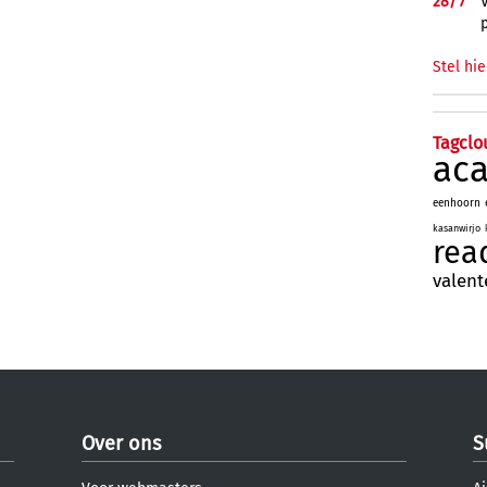
28/
7
Stel hie
Tagclo
ac
eenhoorn
kasanwirjo
rea
valent
Over ons
S