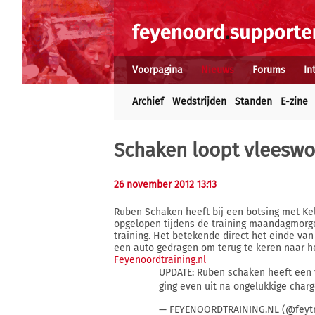
Voorpagina
Nieuws
Forums
In
Archief
Wedstrijden
Standen
E-zine
Schaken loopt vleeswon
26 november 2012 13:13
Ruben Schaken heeft bij een botsing met K
opgelopen tijdens de training maandagmorg
training. Het betekende direct het einde van
een auto gedragen om terug te keren naar het
Feyenoordtraining.nl
UPDATE: Ruben schaken heeft een 
ging even uit na ongelukkige cha
— FEYENOORDTRAINING.NL (@feytr