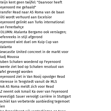
Steijn kent geen twijfel: "Daarvoor heeft
Feyenoord me gehaald"
Transfer Read naar AS Roma van de baan
Sliti wordt verhuurd aan Excelsior
Feyenoord gelinkt aan Turks international
van Fenerbahçe
COLUMN: Atalanta Bergamo ook verslagen;
oefenreeks in stijl afgerond
Feyenoord wint duel om Kuip Cup van
Atalanta
Newcastle United concreet in de markt voor
Hadj Moussa
Ruben Schaken woedend op Feyenoord
Twente ziet bod op Schaken resoluut van
tafel geveegd worden
Feyenoord ziet in Van Rooij opvolger Read
Interesse in Tengstedt vanuit de MLS
Ook AS Roma meldt zich voor Read
AZ neemt ook Ismail Ka over van Feyenoord
Bevestigd: Sauer vervolgt carrière in Stuttgart
Zechiël kan verbeterde aanbieding tegemoet
zien