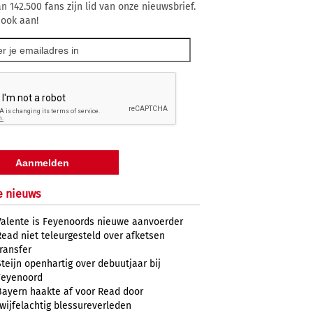
n 142.500 fans zijn lid van onze nieuwsbrief.
 ook aan!
e nieuws
Valente is Feyenoords nieuwe aanvoerder
Read niet teleurgesteld over afketsen
transfer
Steijn openhartig over debuutjaar bij
Feyenoord
Bayern haakte af voor Read door
twijfelachtig blessureverleden