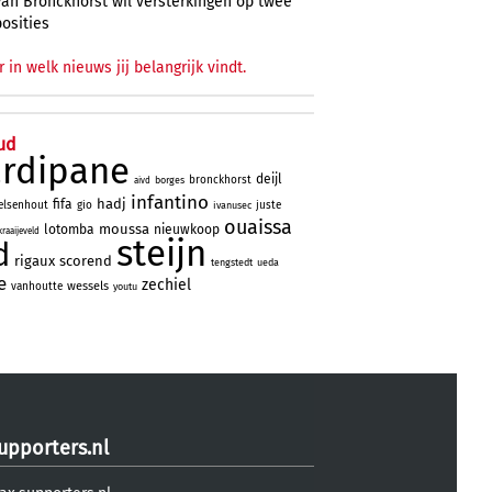
Van Bronckhorst wil versterkingen op twee
posities
r in welk nieuws jij belangrijk vindt.
ud
ardipane
deijl
bronckhorst
borges
aivd
infantino
hadj
fifa
elsenhout
gio
juste
ivanusec
ouaissa
moussa
lotomba
nieuwkoop
kraaijeveld
steijn
d
rigaux
scorend
tengstedt
ueda
e
zechiel
wessels
vanhoutte
youtu
upporters.nl