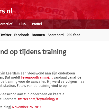
teractief
Club
Profiel
Twitter
Facebook
Bronnen
Scorebord
RSS feed
d op tijdens training
elvin Leerdam een vleeswond aan zijn onderbeen
en. Dat meldt
feyenoordtraining.nl
vandaag vanaf de
 de training voor de aanvaller. Hij werd vervolgens naar
 stadion. Foto's van de training vind je op
vleeswond aan zijn onderbeen en kaarsje
rge Leerdam.
twitter.com/feytraining/st…
aining)
November 26, 2012