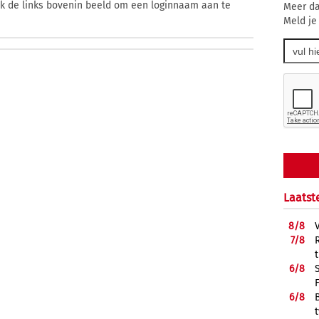
ik de links bovenin beeld om een loginnaam aan te
Meer da
Meld je
Laatst
8/
8
7/
8
6/
8
6/
8