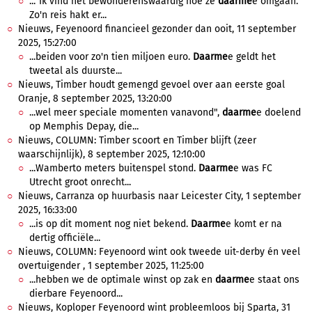
..."Ik vind het bewonderenswaardig hoe ze
daarme
e omgaan.
Zo'n reis hakt er...
Nieuws, Feyenoord financieel gezonder dan ooit, 11 september
2025, 15:27:00
...beiden voor zo'n tien miljoen euro.
Daarme
e geldt het
tweetal als duurste...
Nieuws, Timber houdt gemengd gevoel over aan eerste goal
Oranje, 8 september 2025, 13:20:00
...wel meer speciale momenten vanavond",
daarme
e doelend
op Memphis Depay, die...
Nieuws, COLUMN: Timber scoort en Timber blijft (zeer
waarschijnlijk), 8 september 2025, 12:10:00
...Wamberto meters buitenspel stond.
Daarme
e was FC
Utrecht groot onrecht...
Nieuws, Carranza op huurbasis naar Leicester City, 1 september
2025, 16:33:00
...is op dit moment nog niet bekend.
Daarme
e komt er na
dertig officiële...
Nieuws, COLUMN: Feyenoord wint ook tweede uit-derby én veel
overtuigender , 1 september 2025, 11:25:00
...hebben we de optimale winst op zak en
daarme
e staat ons
dierbare Feyenoord...
Nieuws, Koploper Feyenoord wint probleemloos bij Sparta, 31