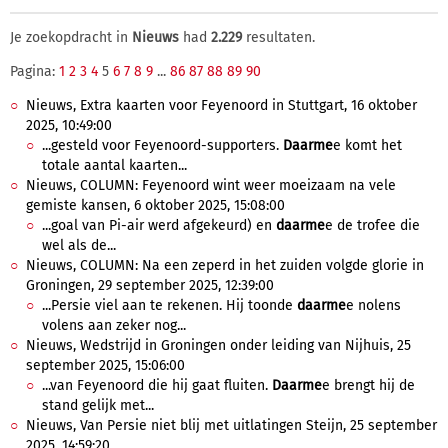
Je zoekopdracht in
Nieuws
had
2.229
resultaten.
Pagina:
1
2
3
4
5
6
7
8
9
...
86
87
88
89
90
Nieuws, Extra kaarten voor Feyenoord in Stuttgart, 16 oktober
2025, 10:49:00
...gesteld voor Feyenoord-supporters.
Daarme
e komt het
totale aantal kaarten...
Nieuws, COLUMN: Feyenoord wint weer moeizaam na vele
gemiste kansen, 6 oktober 2025, 15:08:00
...goal van Pi-air werd afgekeurd) en
daarme
e de trofee die
wel als de...
Nieuws, COLUMN: Na een zeperd in het zuiden volgde glorie in
Groningen, 29 september 2025, 12:39:00
...Persie viel aan te rekenen. Hij toonde
daarme
e nolens
volens aan zeker nog...
Nieuws, Wedstrijd in Groningen onder leiding van Nijhuis, 25
september 2025, 15:06:00
...van Feyenoord die hij gaat fluiten.
Daarme
e brengt hij de
stand gelijk met...
Nieuws, Van Persie niet blij met uitlatingen Steijn, 25 september
2025, 14:59:20