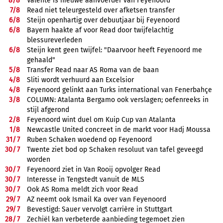
8/
8
Valente is nieuwe aanvoerder van Feyenoord
7/
8
Read niet teleurgesteld over afketsen transfer
6/
8
Steijn openhartig over debuutjaar bij Feyenoord
6/
8
Bayern haakte af voor Read door twijfelachtig
blessureverleden
6/
8
Steijn kent geen twijfel: "Daarvoor heeft Feyenoord me
gehaald"
5/
8
Transfer Read naar AS Roma van de baan
4/
8
Sliti wordt verhuurd aan Excelsior
4/
8
Feyenoord gelinkt aan Turks international van Fenerbahçe
3/
8
COLUMN: Atalanta Bergamo ook verslagen; oefenreeks in
stijl afgerond
2/
8
Feyenoord wint duel om Kuip Cup van Atalanta
1/
8
Newcastle United concreet in de markt voor Hadj Moussa
31/
7
Ruben Schaken woedend op Feyenoord
30/
7
Twente ziet bod op Schaken resoluut van tafel geveegd
worden
30/
7
Feyenoord ziet in Van Rooij opvolger Read
30/
7
Interesse in Tengstedt vanuit de MLS
30/
7
Ook AS Roma meldt zich voor Read
29/
7
AZ neemt ook Ismail Ka over van Feyenoord
29/
7
Bevestigd: Sauer vervolgt carrière in Stuttgart
28/
7
Zechiël kan verbeterde aanbieding tegemoet zien