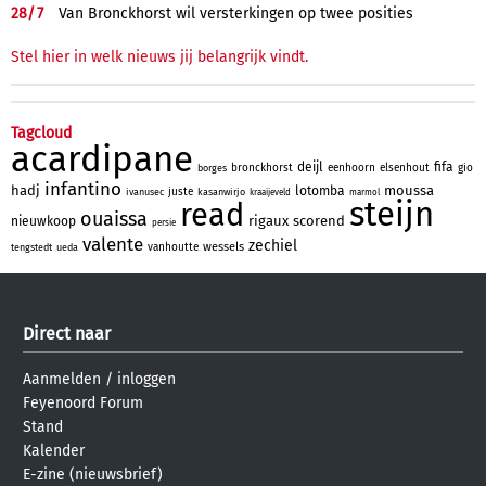
28/
7
Van Bronckhorst wil versterkingen op twee posities
Stel hier in welk nieuws jij belangrijk vindt.
Tagcloud
acardipane
deijl
fifa
bronckhorst
eenhoorn
elsenhout
gio
borges
infantino
hadj
moussa
lotomba
juste
ivanusec
kasanwirjo
kraaijeveld
marmol
steijn
read
ouaissa
rigaux
scorend
nieuwkoop
persie
valente
zechiel
wessels
vanhoutte
tengstedt
ueda
Direct naar
Aanmelden
/
inloggen
Feyenoord Forum
Stand
Kalender
E-zine (nieuwsbrief)