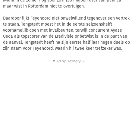
kwam in de zomer nog voor zo'n zes miljoen over van Benfica
maar wist in Rotterdam niet te overtuigen.
Daardoor lijkt Feyenoord niet onwelwillend tegenover een vertrek
te staan. Tengstedt moest het in de eerste seizoenshelft
voornamelijk doen met invalbeurten, terwijl concurrent Ayase
Ueda als topscorer van de Eredivisie onbetwist is in de punt van
de aanval. Tengstedt heeft na zijn eerste half jaar negen duels op
zijn naam voor Feyenoord, waarin hij twee keer trefzeker was.
▼ Ad by Refinery89