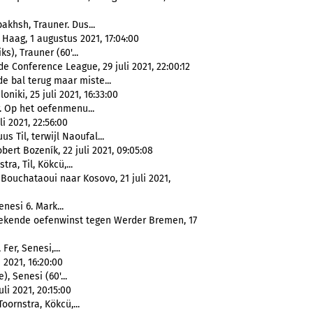
nbakhsh, Trauner. Dus...
aag, 1 augustus 2021, 17:04:00
s), Trauner (60'...
e Conference League, 29 juli 2021, 22:00:12
e bal terug maar miste...
iki, 25 juli 2021, 16:33:00
. Op het oefenmenu...
i 2021, 22:56:00
s Til, terwijl Naoufal...
ert Bozeník, 22 juli 2021, 09:05:08
tra, Til, Kökcü,...
Bouchataoui naar Kosovo, 21 juli 2021,
nesi 6. Mark...
stekende oefenwinst tegen Werder Bremen, 17
 Fer, Senesi,...
2021, 16:20:00
), Senesi (60'...
li 2021, 20:15:00
Toornstra, Kökcü,...