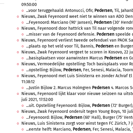
09:50:00
...voor teruggehaald: Antonucci, Ofir,
Pedersen
, Til, Jaha
Nieuws, Zwak Feyenoord weet niet te winnen van ADO Den H
...Feyenoord: Marciano (90' Jansen),
Pedersen
(30' Hendrik
Nieuws, Feyenoord door hattrick van Til naar volgende rond
...misser van de Feyenoord defensie.
Pedersen
speelde d
Nieuws, Feyenoord verliest tweede oefenduel van PAOK Salon
...plaats op het veld voor Til, Bannis,
Pedersen
en Burger
Nieuws, Zwak Feyenoord vergeet te scoren in Kosovo, 22 jul
...basisplaatsen voor aanwinsten Marcus
Pedersen
en Guu
Nieuws, Vermoedelijke opstelling: Toch basisplaats voor Rob
...opstelling: Bijlow,
Pedersen
, Fer, Senesi, Malacia, Toorns
Nieuws, Feyenoord met Luis Sinisterra en zonder Achraf El 
11:38:12
...Justin Bijlow 2. Marcus Holmgren
Pedersen
4. Marcos Se
Nieuws, Feyenoord lijkt klaar voor nieuwe seizoen na uit
juli 2021, 17:52:00
...uit. Opstelling Feyenoord: Bijlow,
Pedersen
(72' Burger),
Nieuws, Zwak Feyenoord onderuit tegen Young Boys, 10 juli 
...Feyenoord: Bijlow,
Pedersen
(60' Hall), Burger (75' Vente
Nieuws, Luis Sinisterra zorgt voor winst tegen FC Zürich, 7 ju
...eerste helft: Marciano,
Pedersen
, Fer, Senesi, Malacia, 