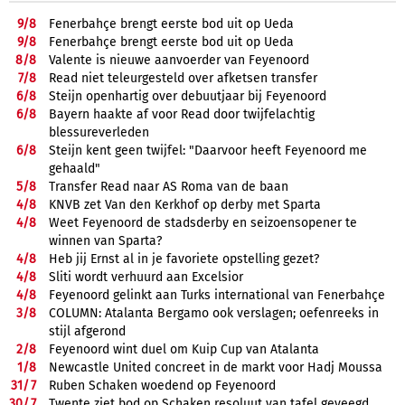
9/
8
Fenerbahçe brengt eerste bod uit op Ueda
9/
8
Fenerbahçe brengt eerste bod uit op Ueda
8/
8
Valente is nieuwe aanvoerder van Feyenoord
7/
8
Read niet teleurgesteld over afketsen transfer
6/
8
Steijn openhartig over debuutjaar bij Feyenoord
6/
8
Bayern haakte af voor Read door twijfelachtig
blessureverleden
6/
8
Steijn kent geen twijfel: "Daarvoor heeft Feyenoord me
gehaald"
5/
8
Transfer Read naar AS Roma van de baan
4/
8
KNVB zet Van den Kerkhof op derby met Sparta
4/
8
Weet Feyenoord de stadsderby en seizoensopener te
winnen van Sparta?
4/
8
Heb jij Ernst al in je favoriete opstelling gezet?
4/
8
Sliti wordt verhuurd aan Excelsior
4/
8
Feyenoord gelinkt aan Turks international van Fenerbahçe
3/
8
COLUMN: Atalanta Bergamo ook verslagen; oefenreeks in
stijl afgerond
2/
8
Feyenoord wint duel om Kuip Cup van Atalanta
1/
8
Newcastle United concreet in de markt voor Hadj Moussa
31/
7
Ruben Schaken woedend op Feyenoord
30/
7
Twente ziet bod op Schaken resoluut van tafel geveegd