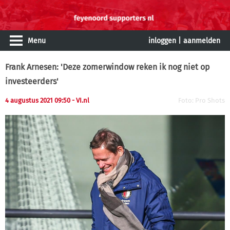
Menu
inloggen
|
aanmelden
Frank Arnesen: 'Deze zomerwindow reken ik nog niet op
investeerders'
4 augustus 2021 09:50
- VI.nl
Foto: Pro Shots