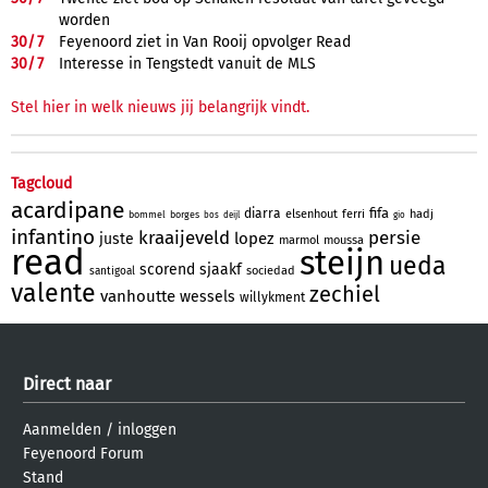
worden
30/
7
Feyenoord ziet in Van Rooij opvolger Read
30/
7
Interesse in Tengstedt vanuit de MLS
Stel hier in welk nieuws jij belangrijk vindt.
Tagcloud
acardipane
fifa
diarra
elsenhout
ferri
hadj
bommel
borges
bos
deijl
gio
infantino
kraaijeveld
persie
lopez
juste
marmol
moussa
read
steijn
ueda
scorend
sjaakf
sociedad
santigoal
valente
zechiel
vanhoutte
wessels
willykment
Direct naar
Aanmelden
/
inloggen
Feyenoord Forum
Stand