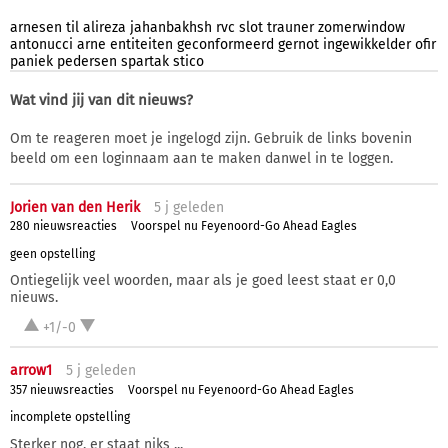
arnesen
til
alireza
jahanbakhsh
rvc
slot
trauner
zomerwindow
antonucci
arne
entiteiten
geconformeerd
gernot
ingewikkelder
ofir
paniek
pedersen
spartak
stico
Wat vind jij van dit nieuws?
Om te reageren moet je ingelogd zijn. Gebruik de links bovenin
beeld om een loginnaam aan te maken danwel in te loggen.
Jorien van den Herik
5 j
geleden
280 nieuwsreacties
Voorspel nu Feyenoord-Go Ahead Eagles
geen opstelling
Ontiegelijk veel woorden, maar als je goed leest staat er 0,0
nieuws.
+1/-0
arrow1
5 j
geleden
357 nieuwsreacties
Voorspel nu Feyenoord-Go Ahead Eagles
incomplete opstelling
Sterker nog, er staat niks ...