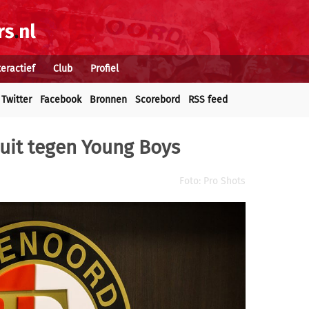
teractief
Club
Profiel
Twitter
Facebook
Bronnen
Scorebord
RSS feed
uit tegen Young Boys
Foto: Pro Shots