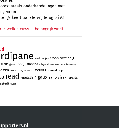
posities
Forest staakt onderhandelingen met
Feyenoord
Stengs keert transfervrij terug bij AZ
r in welk nieuws jij belangrijk vindt.
ud
ardipane
bronckhorst
deijl
aivd
borges
rn
hadj
infantino
fifa
givairo
integriteit
ivanusec
jans
kasanwirjo
tomba
moussa
nieuwkoop
matchday
mossad
read
sa
rigaux
sano
sjaakf
reputatie
sparta
gstedt
ueda
upporters.nl