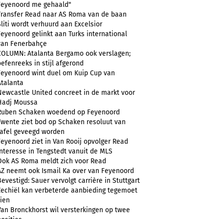
Feyenoord me gehaald"
Transfer Read naar AS Roma van de baan
Sliti wordt verhuurd aan Excelsior
Feyenoord gelinkt aan Turks international
van Fenerbahçe
COLUMN: Atalanta Bergamo ook verslagen;
oefenreeks in stijl afgerond
Feyenoord wint duel om Kuip Cup van
Atalanta
Newcastle United concreet in de markt voor
Hadj Moussa
Ruben Schaken woedend op Feyenoord
Twente ziet bod op Schaken resoluut van
tafel geveegd worden
Feyenoord ziet in Van Rooij opvolger Read
Interesse in Tengstedt vanuit de MLS
Ook AS Roma meldt zich voor Read
AZ neemt ook Ismail Ka over van Feyenoord
Bevestigd: Sauer vervolgt carrière in Stuttgart
Zechiël kan verbeterde aanbieding tegemoet
zien
Van Bronckhorst wil versterkingen op twee