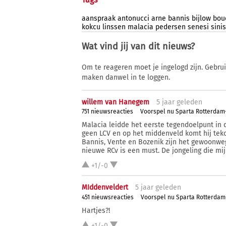
aanspraak
antonucci
arne
bannis
bijlow
bou
kokcu
linssen
malacia
pedersen
senesi
sini
Wat vind jij van dit nieuws?
Om te reageren moet je ingelogd zijn. Gebru
maken danwel in te loggen.
willem van Hanegem
5 j
aar
geleden
751 nieuwsreacties
Voorspel nu Sparta Rotterda
Malacia leidde het eerste tegendoelpunt in d
geen LCV en op het middenveld komt hij teko
Bannis, Vente en Bozenik zijn het gewoonweg
nieuwe RCv is een must. De jongeling die mij
+1/-0
MIddenveldert
5 j
aar
geleden
451 nieuwsreacties
Voorspel nu Sparta Rotterda
Hartjes?!
+1/-0