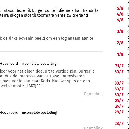
5/
8
chataoui
bozenik
burger
conteh
diemers
hall
hendriks
4/
8
sterra
skogen
slot
til
toornstra
vente
zwitserland
4/
8
3/
8
ik de links bovenin beeld om een loginnaam aan te
2/
8
1/
8
m-Feyenoord
incomplete opstelling
31/
7
oor voor het eigen doel uit te verdedigen. Burger is
30/
7
rt dus de interesse van FC Basel intensiveren.
 niet. Vente kan naar Roda. Nieuwe spits en een
30/
7
 wel verrast = HARTJES!!
30/
7
Permalink
30/
7
29/
7
29/
7
28/
7
m-Feyenoord
incomplete opstelling
28/
7
Permalink