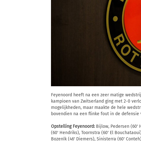
Feyenoord heeft na een zeer matige wedstri
kampioen van Zwitserland ging met 2-0 verlo
mogelijkheden, maar maakte de hele wedstri
bovendien na een flinke fout in de defensie
Opstelling Feyenoord:
Bijlow, Pedersen (60' H
(60' Hendriks), Toornstra (60' El Bouchataoui)
Bozeník (46' Diemers), Sinisterra (60' Conteh