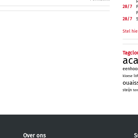
28/
7
28/
7
Stel hie
Tagclo
ac
eenhoo
lo
kloese
ouais
steijn
ten
Over ons
S