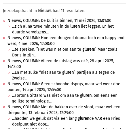
Je zoekopdracht in
Nieuws
had
11
resultaten.
Nieuws, COLUMN: De buit is binnen, 11 mei 2026, 13:01:00
...zich al na twee minuten in de
luren
liet leggen. En het
duurde vervolgens...
Nieuws, COLUMN: Hoe een dreigend drama toch een happy end
werd, 4 mei 2026, 12:00:00
...te spreken: ”Het was niet om aan te g
luren
!” Maar zoals
Doris in zijn...
Nieuws, COLUMN: Alleen de uitslag was oké, 28 april 2025,
14:13:00
...En met zulke “niet aan te g
luren
” partijen als tegen de
Zwolse...
Nieuws, COLUMN: Geen schoonheidsprijs, maar wel weer drie
punten, 14 april 2025, 12:54:00
...Fortuna Sittard was niet om aan te g
luren
, om eens een
geijkte terminologie...
Nieuws, COLUMN: Met de hakken over de sloot, maar wel een
driepunter, 13 februari 2023, 12:29:00
...hadden we geluk dat via een lang g
luren
de VAR een Fries
doelpunt niet door...