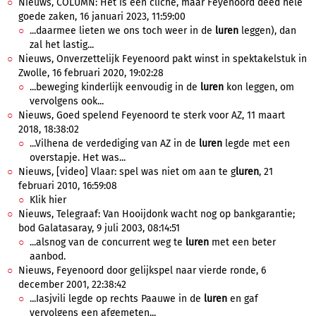
Nieuws, COLUMN: Het is een cliché, maar Feyenoord deed hele
goede zaken, 16 januari 2023, 11:59:00
...daarmee lieten we ons toch weer in de
luren
leggen), dan
zal het lastig...
Nieuws, Onverzettelijk Feyenoord pakt winst in spektakelstuk in
Zwolle, 16 februari 2020, 19:02:28
...beweging kinderlijk eenvoudig in de
luren
kon leggen, om
vervolgens ook...
Nieuws, Goed spelend Feyenoord te sterk voor AZ, 11 maart
2018, 18:38:02
...Vilhena de verdediging van AZ in de
luren
legde met een
overstapje. Het was...
Nieuws, [video] Vlaar: spel was niet om aan te g
luren
, 21
februari 2010, 16:59:08
Klik hier
Nieuws, Telegraaf: Van Hooijdonk wacht nog op bankgarantie;
bod Galatasaray, 9 juli 2003, 08:14:51
...alsnog van de concurrent weg te
luren
met een beter
aanbod.
Nieuws, Feyenoord door gelijkspel naar vierde ronde, 6
december 2001, 22:38:42
...Iasjvili legde op rechts Paauwe in de
luren
en gaf
vervolgens een afgemeten...