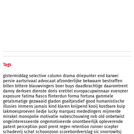
Tags
gistermiddag
selective
column
drama
driepunter
end
karwei
persie
aartsrivaal
advocaat
afzonderlijke
bekwaam
bestraffen
billen
bittere
blauwvingers
boer
buys
daadkrachtige
daaromtrent
danny
derksen
dienste
doris
eretitel
europacupwinnaar
evenzeer
exposure
fatima
fiasco
flinterdun
forma
fortuna
gammele
getalsmatige
gezwaaid
gladon
goaltjesdief
good
humanistische
illusies
immens
jamais
kind
klaren
knijpend
kooij
kostbare
kuip
lakmoesproeven
liedje
lucky
marquez
mededingers
mijmerde
mirakel
monopolie
motivatie
nabeschouwing
nvb
old
onbetwist
ongeinteresseerde
ongemotiveerde
onontbeerlijk
opleverende
patent
perception
post
prent
regen
retention
runner
scepter
schadevrij
schat
schoonzoon
scorebordverslag
sic
snorrowitsj