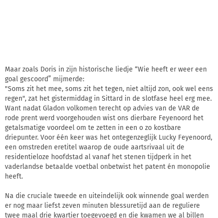
Maar zoals Doris in zijn historische liedje “Wie heeft er weer een
goal gescoord” mijmerde:
"Soms zit het mee, soms zit het tegen, niet altijd zon, ook wel eens
regen", zat het gistermiddag in Sittard in de slotfase heel erg mee.
Want nadat Gladon volkomen terecht op advies van de VAR de
rode prent werd voorgehouden wist ons dierbare Feyenoord het
getalsmatige voordeel om te zetten in een o zo kostbare
driepunter. Voor één keer was het ontegenzeglijk Lucky Feyenoord,
een omstreden eretitel waarop de oude aartsrivaal uit de
residentieloze hoofdstad al vanaf het stenen tijdperk in het
vaderlandse betaalde voetbal onbetwist het patent én monopolie
heeft.
Na die cruciale tweede en uiteindelijk ook winnende goal werden
er nog maar liefst zeven minuten blessuretijd aan de reguliere
twee maal drie kwartier toegevoegd en die kwamen we al billen