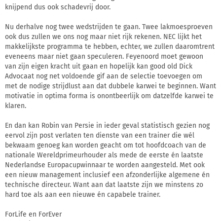
knijpend dus ook schadevrij door.
Nu derhalve nog twee wedstrijden te gaan. Twee lakmoesproeven
ook dus zullen we ons nog maar niet rijk rekenen. NEC lijkt het
makkelijkste programma te hebben, echter, we zullen daaromtrent
eveneens maar niet gaan speculeren. Feyenoord moet gewoon
van zijn eigen kracht uit gaan en hopelijk kan good old Dick
Advocaat nog net voldoende gif aan de selectie toevoegen om
met de nodige strijdlust aan dat dubbele karwei te beginnen. Want
motivatie in optima forma is onontbeerlijk om datzelfde karwei te
klaren.
En dan kan Robin van Persie in ieder geval statistisch gezien nog
eervol zijn post verlaten ten dienste van een trainer die wél
bekwaam genoeg kan worden geacht om tot hoofdcoach van de
nationale Wereldprimeurhouder als mede de eerste én laatste
Nederlandse Europacupwinnaar te worden aangesteld. Met ook
een nieuw management inclusief een afzonderlijke algemene én
technische directeur. Want aan dat laatste zijn we minstens zo
hard toe als aan een nieuwe én capabele trainer.
ForLife en ForEver