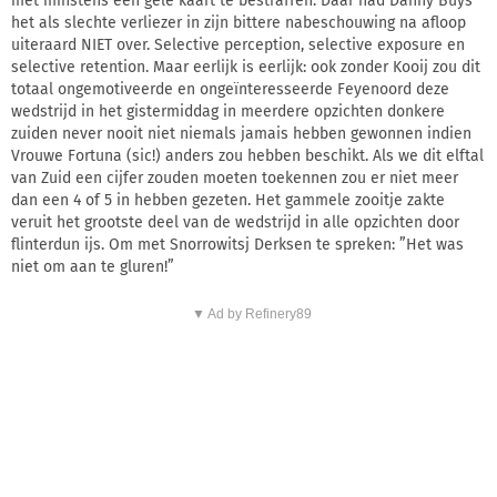
met minstens een gele kaart te bestraffen. Dáár had Danny Buys
het als slechte verliezer in zijn bittere nabeschouwing na afloop
uiteraard NIET over. Selective perception, selective exposure en
selective retention. Maar eerlijk is eerlijk: ook zonder Kooij zou dit
totaal ongemotiveerde en ongeïnteresseerde Feyenoord deze
wedstrijd in het gistermiddag in meerdere opzichten donkere
zuiden never nooit niet niemals jamais hebben gewonnen indien
Vrouwe Fortuna (sic!) anders zou hebben beschikt. Als we dit elftal
van Zuid een cijfer zouden moeten toekennen zou er niet meer
dan een 4 of 5 in hebben gezeten. Het gammele zooitje zakte
veruit het grootste deel van de wedstrijd in alle opzichten door
flinterdun ijs. Om met Snorrowitsj Derksen te spreken: ”Het was
niet om aan te gluren!”
▼ Ad by Refinery89