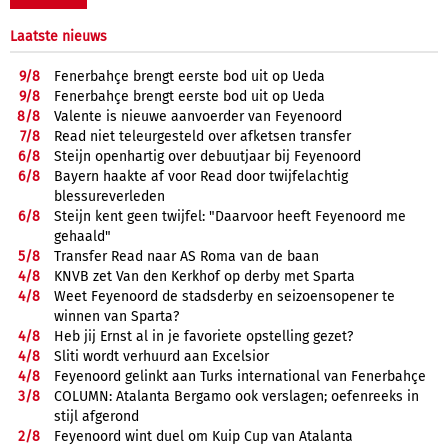
Laatste nieuws
9/
8
Fenerbahçe brengt eerste bod uit op Ueda
9/
8
Fenerbahçe brengt eerste bod uit op Ueda
8/
8
Valente is nieuwe aanvoerder van Feyenoord
7/
8
Read niet teleurgesteld over afketsen transfer
6/
8
Steijn openhartig over debuutjaar bij Feyenoord
6/
8
Bayern haakte af voor Read door twijfelachtig
blessureverleden
6/
8
Steijn kent geen twijfel: "Daarvoor heeft Feyenoord me
gehaald"
5/
8
Transfer Read naar AS Roma van de baan
4/
8
KNVB zet Van den Kerkhof op derby met Sparta
4/
8
Weet Feyenoord de stadsderby en seizoensopener te
winnen van Sparta?
4/
8
Heb jij Ernst al in je favoriete opstelling gezet?
4/
8
Sliti wordt verhuurd aan Excelsior
4/
8
Feyenoord gelinkt aan Turks international van Fenerbahçe
3/
8
COLUMN: Atalanta Bergamo ook verslagen; oefenreeks in
stijl afgerond
2/
8
Feyenoord wint duel om Kuip Cup van Atalanta