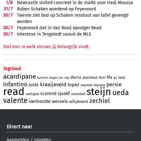
1/
8
Newcastle United concreet in de markt voor Hadj Moussa
31/
7
Ruben Schaken woedend op Feyenoord
30/
7
Twente ziet bod op Schaken resoluut van tafel geveegd
worden
30/
7
Feyenoord ziet in Van Rooij opvolger Read
30/
7
Interesse in Tengstedt vanuit de MLS
Stel hier in welk nieuws jij belangrijk vindt.
Tagcloud
acardipane
fifa
diarra
elsenhout
ferri
hadj
bommel
borges
bos
deijl
gio
infantino
kraaijeveld
persie
lopez
juste
marmol
moussa
read
steijn
ueda
scorend
sjaakf
sociedad
santigoal
valente
zechiel
vanhoutte
wessels
willykment
Direct naar
Aanmelden
/
inloggen