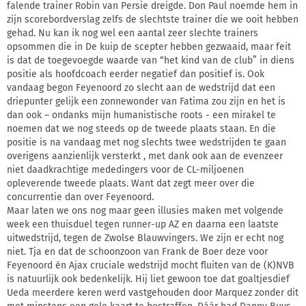
falende trainer Robin van Persie dreigde. Don Paul noemde hem in
zijn scorebordverslag zelfs de slechtste trainer die we ooit hebben
gehad. Nu kan ik nog wel een aantal zeer slechte trainers
opsommen die in De kuip de scepter hebben gezwaaid, maar feit
is dat de toegevoegde waarde van “het kind van de club” in diens
positie als hoofdcoach eerder negatief dan positief is. Ook
vandaag begon Feyenoord zo slecht aan de wedstrijd dat een
driepunter gelijk een zonnewonder van Fatima zou zijn en het is
dan ook – ondanks mijn humanistische roots - een mirakel te
noemen dat we nog steeds op de tweede plaats staan. En die
positie is na vandaag met nog slechts twee wedstrijden te gaan
overigens aanzienlijk versterkt , met dank ook aan de evenzeer
niet daadkrachtige mededingers voor de CL-miljoenen
opleverende tweede plaats. Want dat zegt meer over die
concurrentie dan over Feyenoord.
Maar laten we ons nog maar geen illusies maken met volgende
week een thuisduel tegen runner-up AZ en daarna een laatste
uitwedstrijd, tegen de Zwolse Blauwvingers. We zijn er echt nog
niet. Tja en dat de schoonzoon van Frank de Boer deze voor
Feyenoord én Ajax cruciale wedstrijd mocht fluiten van de (K)NVB
is natuurlijk ook bedenkelijk. Hij liet gewoon toe dat goaltjesdief
Ueda meerdere keren werd vastgehouden door Marquez zonder dit