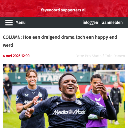
Menu
inloggen
|
aanmelden
COLUMN: Hoe een dreigend drama toch een happy end
werd
4 mei 2026 12:00
Foto: Pro Shots / Toin Damen