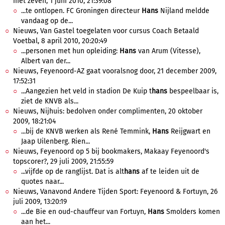
met zeven, 1 juni 2010, 21:39:08
...te ontlopen. FC Groningen directeur
Hans
Nijland meldde
vandaag op de...
Nieuws, Van Gastel toegelaten voor cursus Coach Betaald
Voetbal, 8 april 2010, 20:20:49
...personen met hun opleiding:
Hans
van Arum (Vitesse),
Albert van der...
Nieuws, Feyenoord-AZ gaat vooralsnog door, 21 december 2009,
17:52:31
...Aangezien het veld in stadion De Kuip t
hans
bespeelbaar is,
ziet de KNVB als...
Nieuws, Nijhuis: bedolven onder complimenten, 20 oktober
2009, 18:21:04
...bij de KNVB werken als René Temmink,
Hans
Reijgwart en
Jaap Uilenberg. Rien...
Nieuws, Feyenoord op 5 bij bookmakers, Makaay Feyenoord's
topscorer?, 29 juli 2009, 21:55:59
...vijfde op de ranglijst. Dat is alt
hans
af te leiden uit de
quotes naar...
Nieuws, Vanavond Andere Tijden Sport: Feyenoord & Fortuyn, 26
juli 2009, 13:20:19
...de Bie en oud-chauffeur van Fortuyn,
Hans
Smolders komen
aan het...