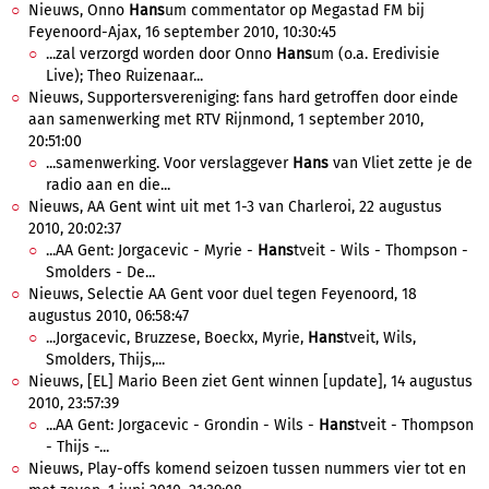
Nieuws, Onno
Hans
um commentator op Megastad FM bij
Feyenoord-Ajax, 16 september 2010, 10:30:45
...zal verzorgd worden door Onno
Hans
um (o.a. Eredivisie
Live); Theo Ruizenaar...
Nieuws, Supportersvereniging: fans hard getroffen door einde
aan samenwerking met RTV Rijnmond, 1 september 2010,
20:51:00
...samenwerking. Voor verslaggever
Hans
van Vliet zette je de
radio aan en die...
Nieuws, AA Gent wint uit met 1-3 van Charleroi, 22 augustus
2010, 20:02:37
...AA Gent: Jorgacevic - Myrie -
Hans
tveit - Wils - Thompson -
Smolders - De...
Nieuws, Selectie AA Gent voor duel tegen Feyenoord, 18
augustus 2010, 06:58:47
...Jorgacevic, Bruzzese, Boeckx, Myrie,
Hans
tveit, Wils,
Smolders, Thijs,...
Nieuws, [EL] Mario Been ziet Gent winnen [update], 14 augustus
2010, 23:57:39
...AA Gent: Jorgacevic - Grondin - Wils -
Hans
tveit - Thompson
- Thijs -...
Nieuws, Play-offs komend seizoen tussen nummers vier tot en