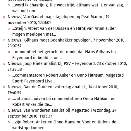
...word ik chagrijnig. Die wedstrijd, alt
hans
wat ik er van zag,
was niet om...
Nieuws, Van Gastel mag stagelopen bij Real Madrid, 19
november 2010, 12:51:02
...Steijn, Albert van der Dussen en
Hans
van Arum zullen
mogen meelopen met...
Nieuws, 'Gilhaus moet Beenhakker opvolgen', 7 november 2010,
23:07:57
...momenteel het gerucht de ronde dat
Hans
Gilhaus bij
Feyenoord in beeld is om...
Nieuws, Joop Hiele analist bij PSV – Feyenoord, 23 oktober 2010,
21:28:58
...commentatoren Robert Anker en Onno
Hans
um. Megastad
Sport: Feyenoord Live...
Nieuws, Gaston Taument zaterdag analist , 14 oktober 2010,
17:40:59
...zal aanschuiven bij commentatoren Onno
Hans
um en
Robert Anker die de...
Nieuws, Van Wonderen analist bij Megastad FM zondag, 24
september 2010, 11:15:37
...zijn Robert Anker en Onno
Hans
um. Voor en tijdens de
wedstrijd kunnen...