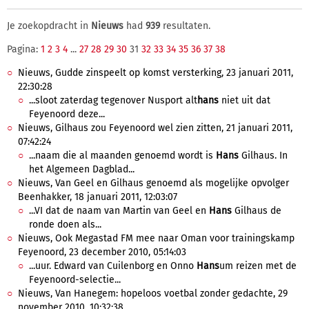
Je zoekopdracht in
Nieuws
had
939
resultaten.
Pagina:
1
2
3
4
...
27
28
29
30
31
32
33
34
35
36
37
38
Nieuws, Gudde zinspeelt op komst versterking, 23 januari 2011,
22:30:28
...sloot zaterdag tegenover Nusport alt
hans
niet uit dat
Feyenoord deze...
Nieuws, Gilhaus zou Feyenoord wel zien zitten, 21 januari 2011,
07:42:24
...naam die al maanden genoemd wordt is
Hans
Gilhaus. In
het Algemeen Dagblad...
Nieuws, Van Geel en Gilhaus genoemd als mogelijke opvolger
Beenhakker, 18 januari 2011, 12:03:07
...VI dat de naam van Martin van Geel en
Hans
Gilhaus de
ronde doen als...
Nieuws, Ook Megastad FM mee naar Oman voor trainingskamp
Feyenoord, 23 december 2010, 05:14:03
...uur. Edward van Cuilenborg en Onno
Hans
um reizen met de
Feyenoord-selectie...
Nieuws, Van Hanegem: hopeloos voetbal zonder gedachte, 29
november 2010, 10:32:38