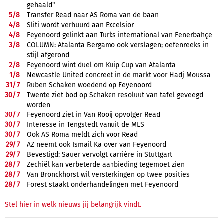
gehaald"
5/
8
Transfer Read naar AS Roma van de baan
4/
8
Sliti wordt verhuurd aan Excelsior
4/
8
Feyenoord gelinkt aan Turks international van Fenerbahçe
3/
8
COLUMN: Atalanta Bergamo ook verslagen; oefenreeks in
stijl afgerond
2/
8
Feyenoord wint duel om Kuip Cup van Atalanta
1/
8
Newcastle United concreet in de markt voor Hadj Moussa
31/
7
Ruben Schaken woedend op Feyenoord
30/
7
Twente ziet bod op Schaken resoluut van tafel geveegd
worden
30/
7
Feyenoord ziet in Van Rooij opvolger Read
30/
7
Interesse in Tengstedt vanuit de MLS
30/
7
Ook AS Roma meldt zich voor Read
29/
7
AZ neemt ook Ismail Ka over van Feyenoord
29/
7
Bevestigd: Sauer vervolgt carrière in Stuttgart
28/
7
Zechiël kan verbeterde aanbieding tegemoet zien
28/
7
Van Bronckhorst wil versterkingen op twee posities
28/
7
Forest staakt onderhandelingen met Feyenoord
Stel hier in welk nieuws jij belangrijk vindt.