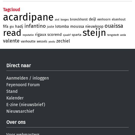
Tagcloud
acardipane
deijl
bronckhorst
eenhoorn
elsenhout
borges
aivd
ouaissa
infantino
hadj
moussa
fifa
lotomba
nieuwkoop
gio
juste
steijn
read
rigaux
scorend
sparta
reputatie
sjaakf
tengstedt
ueda
valente
zechiel
vanhoutte
wessels
youtu
Direct naar
Aanmelden
/
inloggen
Feyenoord Forum
Stand
Kalender
E-zine (nieuwsbrief)
Nieuwsarchief
Over ons
Voor webmasters