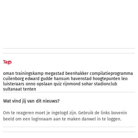
Tags
oman
trainingskamp
megastad
beenhakker
compilatieprogramma
cuilenborg
edward
gudde
hansum
havenstad
hoogtepunten
leo
luisteraars
onno
opslaan
quiz
rijnmond
sohar
stadionclub
sultanaat
tenten
Wat vind jij van dit nieuws?
Om te reageren moet je ingelogd zijn. Gebruik de links bovenin
beeld om een loginnaam aan te maken danwel in te loggen.