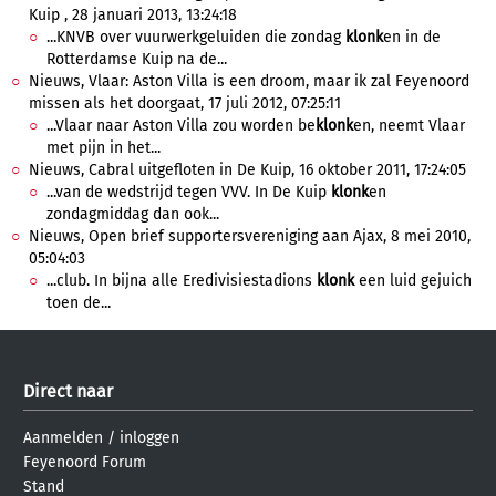
Kuip , 28 januari 2013, 13:24:18
...KNVB over vuurwerkgeluiden die zondag
klonk
en in de
Rotterdamse Kuip na de...
Nieuws, Vlaar: Aston Villa is een droom, maar ik zal Feyenoord
missen als het doorgaat, 17 juli 2012, 07:25:11
...Vlaar naar Aston Villa zou worden be
klonk
en, neemt Vlaar
met pijn in het...
Nieuws, Cabral uitgefloten in De Kuip, 16 oktober 2011, 17:24:05
...van de wedstrijd tegen VVV. In De Kuip
klonk
en
zondagmiddag dan ook...
Nieuws, Open brief supportersvereniging aan Ajax, 8 mei 2010,
05:04:03
...club. In bijna alle Eredivisiestadions
klonk
een luid gejuich
toen de...
Direct naar
Aanmelden
/
inloggen
Feyenoord Forum
Stand