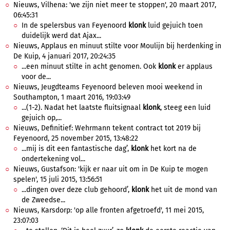
Nieuws, Vilhena: 'we zijn niet meer te stoppen', 20 maart 2017,
06:45:31
In de spelersbus van Feyenoord
klonk
luid gejuich toen
duidelijk werd dat Ajax...
Nieuws, Applaus en minuut stilte voor Moulijn bij herdenking in
De Kuip, 4 januari 2017, 20:24:35
...een minuut stilte in acht genomen. Ook
klonk
er applaus
voor de...
Nieuws, Jeugdteams Feyenoord beleven mooi weekend in
Southampton, 1 maart 2016, 19:03:49
...(1-2). Nadat het laatste fluitsignaal
klonk
, steeg een luid
gejuich op,...
Nieuws, Definitief: Wehrmann tekent contract tot 2019 bij
Feyenoord, 25 november 2015, 13:48:22
...mij is dit een fantastische dag’,
klonk
het kort na de
ondertekening vol...
Nieuws, Gustafson: 'kijk er naar uit om in De Kuip te mogen
spelen', 15 juli 2015, 13:56:51
...dingen over deze club gehoord’,
klonk
het uit de mond van
de Zweedse...
Nieuws, Karsdorp: 'op alle fronten afgetroefd', 11 mei 2015,
23:07:03