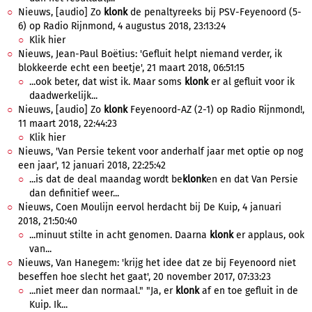
Nieuws, [audio] Zo
klonk
de penaltyreeks bij PSV-Feyenoord (5-
6) op Radio Rijnmond, 4 augustus 2018, 23:13:24
Klik hier
Nieuws, Jean-Paul Boëtius: 'Gefluit helpt niemand verder, ik
blokkeerde echt een beetje', 21 maart 2018, 06:51:15
...ook beter, dat wist ik. Maar soms
klonk
er al gefluit voor ik
daadwerkelijk...
Nieuws, [audio] Zo
klonk
Feyenoord-AZ (2-1) op Radio Rijnmond!,
11 maart 2018, 22:44:23
Klik hier
Nieuws, 'Van Persie tekent voor anderhalf jaar met optie op nog
een jaar', 12 januari 2018, 22:25:42
...is dat de deal maandag wordt be
klonk
en en dat Van Persie
dan definitief weer...
Nieuws, Coen Moulijn eervol herdacht bij De Kuip, 4 januari
2018, 21:50:40
...minuut stilte in acht genomen. Daarna
klonk
er applaus, ook
van...
Nieuws, Van Hanegem: 'krijg het idee dat ze bij Feyenoord niet
beseffen hoe slecht het gaat', 20 november 2017, 07:33:23
...niet meer dan normaal." "Ja, er
klonk
af en toe gefluit in de
Kuip. Ik...