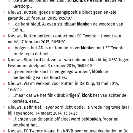
...te stellen. ‘Dit is heel zuur’, zo
klonk
de eerste reactie van
Karsdorp...
Nieuws, Rutten: 'goede uitgangspositie biedt geen enkele
garantie', 25 februari 2015, 19:57:07
...de kant hield. Al even strijdbaar
klonk
en de woorden van
Colin...
Nieuws, Rutten ontkent contact met FC Twente: 'ik weet van
niets', 17 februari 2015, 06:51:20
...Volgens het AD is de familie zo ver
klonk
en met FC Twente
en de regio dat het...
Nieuws, Standard Luik ziet af van indienen klacht bij UEFA tegen
Feyenoord doelpunt, 3 oktober 2014, 16:05:09
...geen enkele klacht neergelegd worden",
klonk
de
mededeling van de Rouches.
Nieuws, Warm welkom voor Rutten in De Kuip, 13 mei 2014,
19:07:45
...maar dat we het flink druk krijgen’,
klonk
het van achter de
burelen, een...
Nieuws, Definitief: Feyenoord licht optie, Te Vrede nog twee jaar
bij Feyenoord, 14 maart 2014, 15:34:25
...lichten van de optie officieel werd be
klonk
en. ‘Voor mij
betekent het...
Nieuws, FC Twente klaagt bij KNVB over vuurwerkgeluiden in De