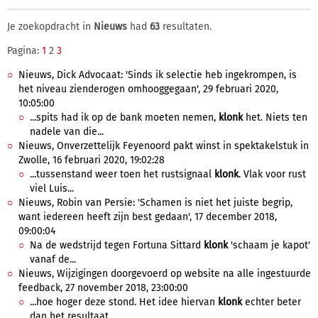
Je zoekopdracht in
Nieuws
had
63
resultaten.
Pagina:
1
2
3
Nieuws, Dick Advocaat: 'Sinds ik selectie heb ingekrompen, is
het niveau zienderogen omhooggegaan', 29 februari 2020,
10:05:00
...spits had ik op de bank moeten nemen,
klonk
het. Niets ten
nadele van die...
Nieuws, Onverzettelijk Feyenoord pakt winst in spektakelstuk in
Zwolle, 16 februari 2020, 19:02:28
...tussenstand weer toen het rustsignaal
klonk
. Vlak voor rust
viel Luis...
Nieuws, Robin van Persie: 'Schamen is niet het juiste begrip,
want iedereen heeft zijn best gedaan', 17 december 2018,
09:00:04
Na de wedstrijd tegen Fortuna Sittard
klonk
'schaam je kapot'
vanaf de...
Nieuws, Wijzigingen doorgevoerd op website na alle ingestuurde
feedback, 27 november 2018, 23:00:00
...hoe hoger deze stond. Het idee hiervan
klonk
echter beter
dan het resultaat,...