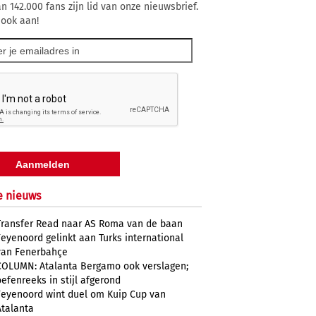
n 142.000 fans zijn lid van onze nieuwsbrief.
 ook aan!
e nieuws
Transfer Read naar AS Roma van de baan
Feyenoord gelinkt aan Turks international
van Fenerbahçe
COLUMN: Atalanta Bergamo ook verslagen;
oefenreeks in stijl afgerond
Feyenoord wint duel om Kuip Cup van
Atalanta