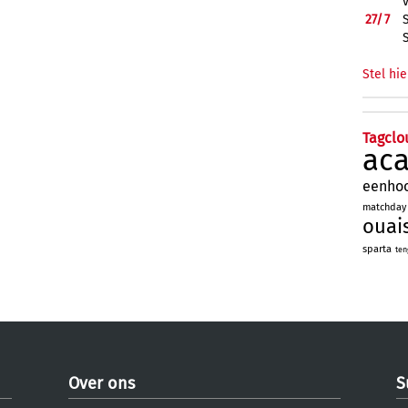
27/
7
Stel hie
Tagclo
ac
eenho
matchday
ouai
sparta
ten
Over ons
S