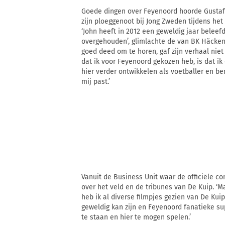
Goede dingen over Feyenoord hoorde Gustaf
zijn ploeggenoot bij Jong Zweden tijdens he
‘John heeft in 2012 een geweldig jaar belee
overgehouden’, glimlachte de van BK Häcke
goed deed om te horen, gaf zijn verhaal niet
dat ik voor Feyenoord gekozen heb, is dat ik
hier verder ontwikkelen als voetballer en b
mij past.’
Vanuit de Business Unit waar de officiële c
over het veld en de tribunes van De Kuip. ‘
heb ik al diverse filmpjes gezien van De Kuip
geweldig kan zijn en Feyenoord fanatieke supp
te staan en hier te mogen spelen.’