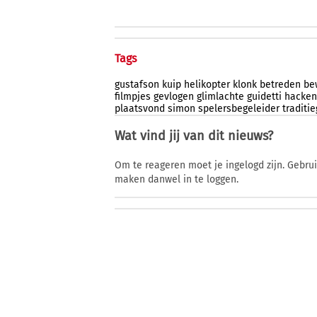
Tags
gustafson
kuip
helikopter
klonk
betreden
be
filmpjes
gevlogen
glimlachte
guidetti
hacken
plaatsvond
simon
spelersbegeleider
traditi
Wat vind jij van dit nieuws?
Om te reageren moet je ingelogd zijn. Gebru
maken danwel in te loggen.