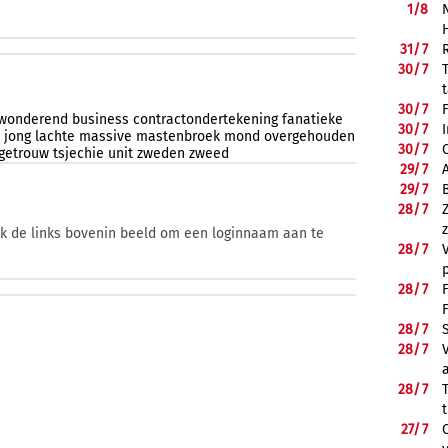
1/
8
31/
7
30/
7
30/
7
wonderend
business
contractondertekening
fanatieke
30/
7
jong
lachte
massive
mastenbroek
mond
overgehouden
30/
7
egetrouw
tsjechie
unit
zweden
zweed
29/
7
29/
7
28/
7
ik de links bovenin beeld om een loginnaam aan te
28/
7
28/
7
28/
7
28/
7
28/
7
27/
7