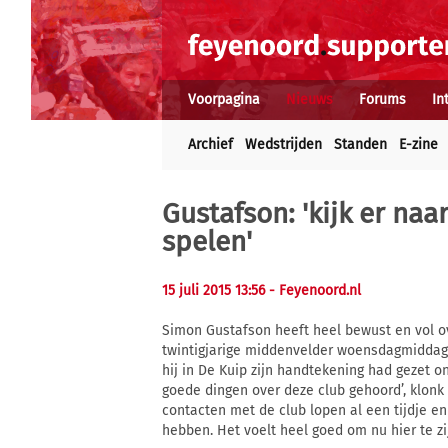
Voorpagina
Nieuws
Forums
In
Archief
Wedstrijden
Standen
E-zine
Gustafson: 'kijk er na
spelen'
15 juli 2015 13:56
- Feyenoord.nl
Simon Gustafson heeft heel bewust en vol o
twintigjarige middenvelder woensdagmiddag i
hij in De Kuip zijn handtekening had gezet on
goede dingen over deze club gehoord’, klonk
contacten met de club lopen al een tijdje en 
hebben. Het voelt heel goed om nu hier te zij