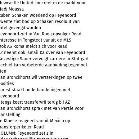
Newcastle United concreet in de markt voor
Hadj Moussa
Ruben Schaken woedend op Feyenoord
Twente ziet bod op Schaken resoluut van
tafel geveegd worden
Feyenoord ziet in Van Rooij opvolger Read
Interesse in Tengstedt vanuit de MLS
Ook AS Roma meldt zich voor Read
AZ neemt ook Ismail Ka over van Feyenoord
Bevestigd: Sauer vervolgt carrière in Stuttgart
Zechiël kan verbeterde aanbieding tegemoet
zien
Van Bronckhorst wil versterkingen op twee
posities
Forest staakt onderhandelingen met
Feyenoord
Stengs keert transfervrij terug bij AZ
Van Bronckhorst sprak met Van Persie voor
aanstelling
Te Kloese reageert vanuit Mexico op
transferperikelen Read
COLUMN: Feyenoord zet zijn