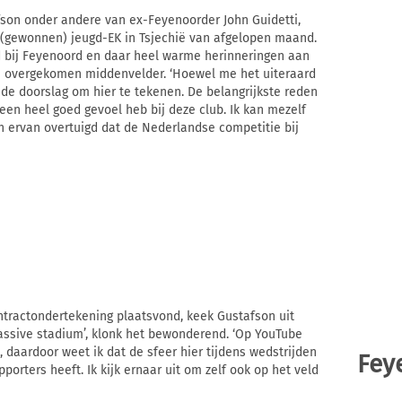
son onder andere van ex-Feyenoorder John Guidetti,
t (gewonnen) jeugd-EK in Tsjechië van afgelopen maand.
fd bij Feyenoord en daar heel warme herinneringen aan
n overgekomen middenvelder. ‘Hoewel me het uiteraard
 de doorslag om hier te tekenen. De belangrijkste reden
 een heel goed gevoel heb bij deze club. Ik kan mezelf
en ervan overtuigd dat de Nederlandse competitie bij
ontractondertekening plaatsvond, keek Gustafson uit
Massive stadium’, klonk het bewonderend. ‘Op YouTube
, daardoor weet ik dat de sfeer hier tijdens wedstrijden
Fey
orters heeft. Ik kijk ernaar uit om zelf ook op het veld