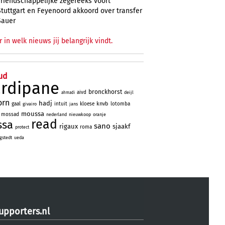
vriendschappelijke zegereeks voort
Stuttgart en Feyenoord akkoord over transfer
Sauer
r in welk nieuws jij belangrijk vindt.
ud
ardipane
bronckhorst
aivd
deijl
ahmadi
orn
hadj
knvb
gaal
intuit
kloese
lotomba
givairo
jans
moussa
mossad
nederland
nieuwkoop
oranje
read
ssa
sano
rigaux
sjaakf
roma
protect
gstedt
ueda
upporters.nl