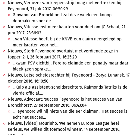
Nieuws, Verliezer van keepersstrijd mag niet vertrekken bij
Feyenoord, 31 juli 2017, 06:50:29
Giovanni van Bronckhorst zal deze week een knoop
doorhakken voor de...
Nieuws, Vitesse eist meer kaarten voor duel om JC Schaal, 21
juni 2017, 23:36:02
...van Vitesse heeft bij de KNVB een cl
aim
neergelegd op
meer kaarten voor het...
Nieuws, Sterk Feyenoord overtuigt met verdiende zege in
topper: 2-1, 26 februari 2017, 16:25:20
...kwam PSV dichtbij. Pereiro cl
aim
de een penalty maar daar
bleek geen sprake...
Nieuws, Letse scheidsrechter bij Feyenoord - Zorya Luhansk, 17
oktober 2016, 16:10:50
...Kuip als assistent-scheidsrechters. R
aim
onds Tatriks is de
vierde official,...
Nieuws, Advocaat: 'succes Feyenoord is het succes van Van
Bronckhorst', 27 september 2016, 06:43:04
...Feyenoord wil hij niets van die eer cl
aim
en. 'Het succes is
echt het succes...
Nieuws, [video] Mourinho: 'we nemen Europa League heel
serieus, we willen dit toernooi winnen', 14 september 2016,