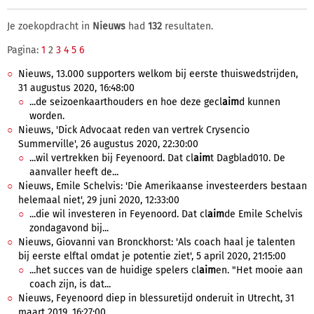
Je zoekopdracht in
Nieuws
had
132
resultaten.
Pagina:
1
2
3
4
5
6
Nieuws, 13.000 supporters welkom bij eerste thuiswedstrijden,
31 augustus 2020, 16:48:00
...de seizoenkaarthouders en hoe deze gecl
aim
d kunnen
worden.
Nieuws, 'Dick Advocaat reden van vertrek Crysencio
Summerville', 26 augustus 2020, 22:30:00
...wil vertrekken bij Feyenoord. Dat cl
aim
t Dagblad010. De
aanvaller heeft de...
Nieuws, Emile Schelvis: 'Die Amerikaanse investeerders bestaan
helemaal niet', 29 juni 2020, 12:33:00
...die wil investeren in Feyenoord. Dat cl
aim
de Emile Schelvis
zondagavond bij...
Nieuws, Giovanni van Bronckhorst: 'Als coach haal je talenten
bij eerste elftal omdat je potentie ziet', 5 april 2020, 21:15:00
...het succes van de huidige spelers cl
aim
en. "Het mooie aan
coach zijn, is dat...
Nieuws, Feyenoord diep in blessuretijd onderuit in Utrecht, 31
maart 2019, 16:27:00