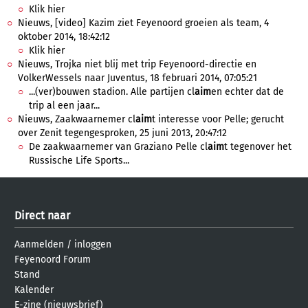
Klik hier
Nieuws, [video] Kazim ziet Feyenoord groeien als team, 4
oktober 2014, 18:42:12
Klik hier
Nieuws, Trojka niet blij met trip Feyenoord-directie en
VolkerWessels naar Juventus, 18 februari 2014, 07:05:21
...(ver)bouwen stadion. Alle partijen cl
aim
en echter dat de
trip al een jaar...
Nieuws, Zaakwaarnemer cl
aim
t interesse voor Pelle; gerucht
over Zenit tegengesproken, 25 juni 2013, 20:47:12
De zaakwaarnemer van Graziano Pelle cl
aim
t tegenover het
Russische Life Sports...
Direct naar
Aanmelden
/
inloggen
Feyenoord Forum
Stand
Kalender
E-zine (nieuwsbrief)