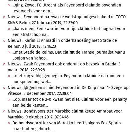
...ging. Zowel FC Utrecht als Feyenoord cl
aim
de bovendien
tevergeefs voor een...
Nieuws, Feyenoord na zwakke wedstrijd uitgeschakeld in TOTO
KNVB Beker, 27 februari 2019, 22:37:00
...kans meer. Een kwartier voor tijd cl
aim
de het nog wel voor
een strafschop na...
Nieuws, 'Karim El Ahmadi in onderhandeling met Stade de
Reims', 3 juli 2018, 12:16:23
...met Stade de Reims. Dat cl
aim
t de Franse journalist Manu
Lonjon van Yahoo...
Nieuws, Zwak Feyenoord ook onderuit op bezoek in Breda, 3
maart 2018, 22:39:28
...niet zorgvuldig genoeg in. Feyenoord cl
aim
de na ruim een
uur spelen nog wel...
Nieuws, Jørgensen schiet Feyenoord in De Kuip naar 1-0 zege op
Vitesse, 2 december 2017, 22:38:04
...op, maar tot de 2-0 kwam het niet. Cl
aim
s voor een penalty
aan beide kanten...
Nieuws, Bondsvoorzitter Marokko cl
aim
t keuze Amrabat voor
Marokko, 9 oktober 2017, 07:34:45
De bondsvoorzitter van Marokko heeft volgens Fox Sports
naar buiten gebracht...