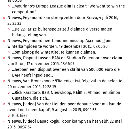
18:06:58
...Mourinho's Europa League
aim
is clear: "We want to win the
competition."...
Nieuws, Feyenoord kan streep zetten door Bravo, 4 juli 2016,
23:23:23
...De 22-jarige buitenspeler zelf cl
aim
de diverse malen
belangstelling van...
Nieuws, Feyenoord heeft enorme misstap Ajax nodig om
winterkampioen te worden, 19 december 2015, 07:05:20
...om alsnog de wintertitel te kunnen cl
aim
en.
Nieuws, Dispuut tussen BAM en Stadion Feijenoord over cl
aim
van 5 ton, 17 december 2015, 18:46:27
...hebben een dispuut over een cl
aim
van 500.000 euro die
BAM heeft ingediend...
Nieuws, Van Bronckhorst: 'Elia enige twijfelgeval in de selectie' ,
20 november 2015, 14:28:19
...Rick Karsdorp, Bart Nieuwkoop, K
aim
El Ahmadi en Simon
Gustafson, die zich...
Nieuws, [video] Van der Heijden over debuut: 'voor mij kan de
avond niet meer kapot', 9 augustus 2015, 09:14:33
Klik hier
Nieuws, [video] Basacikoglu: 'door kramp van het veld', 22 mei
2015, 06:37:34