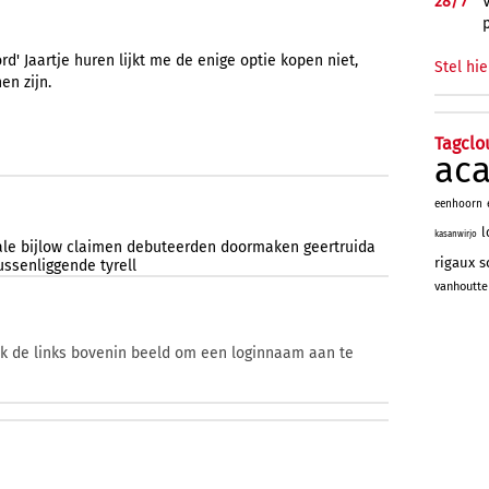
28/
7
rd' Jaartje huren lijkt me de enige optie kopen niet,
Stel hie
en zijn.
Tagclo
ac
eenhoorn
l
kasanwirjo
ale
bijlow
claimen
debuteerden
doormaken
geertruida
rigaux
s
ussenliggende
tyrell
vanhoutte
ik de links bovenin beeld om een loginnaam aan te