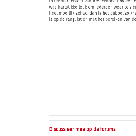
In februari bracht Van Bronckhorst nog een 
was hartstikke leuk om iedereen weer te zien
heel moeilijk gehad, dan is het dubbel zo kn
is op de ranglijst en met het bereiken van d
Discussieer mee op de forums