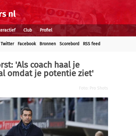
teractief
Club
Profiel
Twitter
Facebook
Bronnen
Scorebord
RSS feed
st: 'Als coach haal je
al omdat je potentie ziet'
Foto: Pro Shots