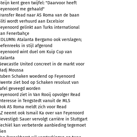
Steijn kent geen twijfel: "Daarvoor heeft
Feyenoord me gehaald"
Transfer Read naar AS Roma van de baan
Sliti wordt verhuurd aan Excelsior
Feyenoord gelinkt aan Turks international
van Fenerbahçe
COLUMN: Atalanta Bergamo ook verslagen;
oefenreeks in stijl afgerond
Feyenoord wint duel om Kuip Cup van
Atalanta
Newcastle United concreet in de markt voor
Hadj Moussa
Ruben Schaken woedend op Feyenoord
Twente ziet bod op Schaken resoluut van
tafel geveegd worden
Feyenoord ziet in Van Rooij opvolger Read
Interesse in Tengstedt vanuit de MLS
Ook AS Roma meldt zich voor Read
AZ neemt ook Ismail Ka over van Feyenoord
Bevestigd: Sauer vervolgt carrière in Stuttgart
Zechiël kan verbeterde aanbieding tegemoet
zien