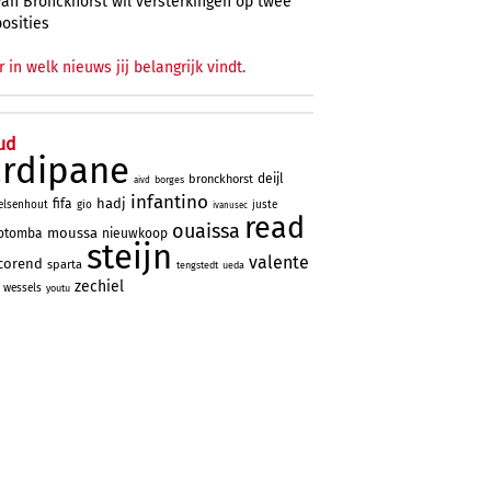
Van Bronckhorst wil versterkingen op twee
posities
r in welk nieuws jij belangrijk vindt.
ud
ardipane
deijl
bronckhorst
borges
aivd
infantino
hadj
fifa
elsenhout
gio
juste
ivanusec
read
ouaissa
moussa
otomba
nieuwkoop
steijn
valente
corend
sparta
tengstedt
ueda
zechiel
wessels
youtu