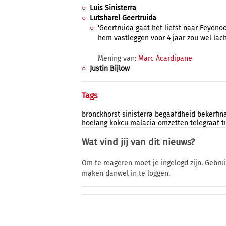
Luis Sinisterra
Lutsharel Geertruida
'Geertruida gaat het liefst naar Feyenoo
hem vastleggen voor 4 jaar zou wel lach
Mening van:
Marc Acardipane
Justin Bijlow
Tags
bronckhorst
sinisterra
begaafdheid
bekerfin
hoelang
kokcu
malacia
omzetten
telegraaf
t
Wat vind jij van dit nieuws?
Om te reageren moet je ingelogd zijn. Gebru
maken danwel in te loggen.