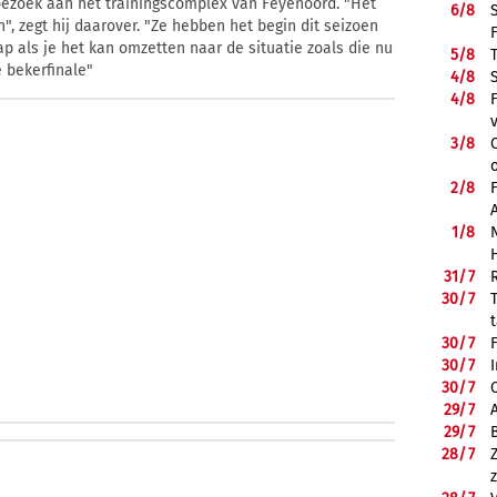
bezoek aan het trainingscomplex van Feyenoord. "Het
6/
8
", zegt hij daarover. "Ze hebben het begin dit seizoen
ap als je het kan omzetten naar de situatie zoals die nu
5/
8
e bekerfinale"
4/
8
4/
8
3/
8
2/
8
1/
8
31/
7
30/
7
30/
7
30/
7
30/
7
29/
7
29/
7
28/
7