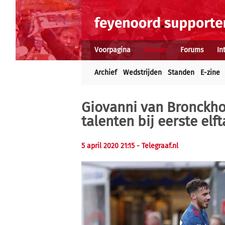
Voorpagina
Nieuws
Forums
In
Archief
Wedstrijden
Standen
E-zine
Giovanni van Bronckhor
talenten bij eerste elft
5 april 2020 21:15 - Telegraaf.nl