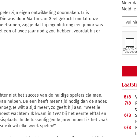
"
Meer da
Meld je
speler zijn eigen ontwikkeling doormaken. Luis
. Die was door Martin van Geel gekocht omdat onze
eetrainen, zag je dat hij eigenlijk nog een junior was.
l een of twee jaar nodig zou hebben, voordat hij er
Laatst
chter niet het succes van de huidige spelers claimen.
8/
8
 kan helpen. De een heeft meer tijd nodig dan de ander.
7/
8
noeg. Je wilt altijd meer", zo geeft hij aan. "Weet je
oest wachten? Ik kwam in 1992 bij het eerste elftal en
6/
8
sisplaats. In de tussenliggende jaren moest ik het vaak
van: ik wil elke week spelen!"
6/
8