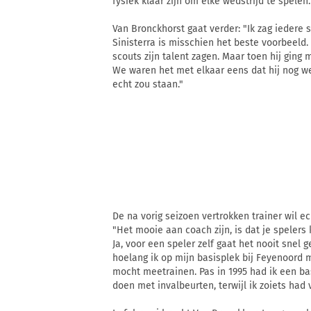
fysiek klaar zijn om elke wedstrijd te spelen.
Van Bronckhorst gaat verder: "Ik zag iedere 
Sinisterra is misschien het beste voorbeeld
scouts zijn talent zagen. Maar toen hij ging m
We waren het met elkaar eens dat hij nog we
echt zou staan."
De na vorig seizoen vertrokken trainer wil e
"Het mooie aan coach zijn, is dat je spelers
Ja, voor een speler zelf gaat het nooit snel ge
hoelang ik op mijn basisplek bij Feyenoord m
mocht meetrainen. Pas in 1995 had ik een ba
doen met invalbeurten, terwijl ik zoiets had 