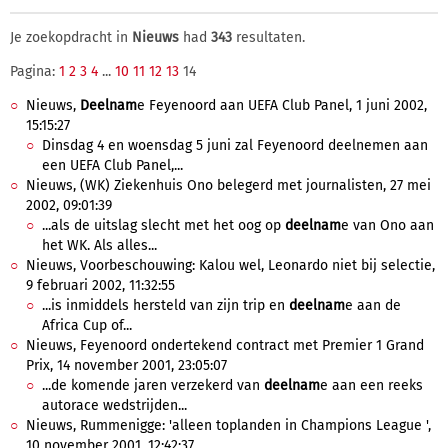
Je zoekopdracht in
Nieuws
had
343
resultaten.
Pagina:
1
2
3
4
...
10
11
12
13
14
Nieuws,
Deelnam
e Feyenoord aan UEFA Club Panel, 1 juni 2002,
15:15:27
Dinsdag 4 en woensdag 5 juni zal Feyenoord deelnemen aan
een UEFA Club Panel,...
Nieuws, (WK) Ziekenhuis Ono belegerd met journalisten, 27 mei
2002, 09:01:39
...als de uitslag slecht met het oog op
deelnam
e van Ono aan
het WK. Als alles...
Nieuws, Voorbeschouwing: Kalou wel, Leonardo niet bij selectie,
9 februari 2002, 11:32:55
...is inmiddels hersteld van zijn trip en
deelnam
e aan de
Africa Cup of...
Nieuws, Feyenoord ondertekend contract met Premier 1 Grand
Prix, 14 november 2001, 23:05:07
...de komende jaren verzekerd van
deelnam
e aan een reeks
autorace wedstrijden...
Nieuws, Rummenigge: 'alleen toplanden in Champions League ',
10 november 2001, 12:42:37