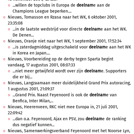
...willen de topclubs in Europa de
deelnam
e aan de
Champions League beperken....
Nieuws, Tomasson en Rzasa naar het WK, 6 oktober 2001,
23:35:08
...in de laatste wedstrijd voor directe
deelnam
e aan het WK.
De Denen...
Nieuws, Oranje niet naar het WK, 1 september 2001, 17:52:34
...is zaterdagmiddag uitgeschakeld voor
deelnam
e aan het WK
in Korea en Japan....
Nieuws, Voorbereiding op de derby tegen Sparta begint
vandaag, 17 augustus 2001, 08:07:33
...niet meer getwijfeld wordt over zijn
deelnam
e. Supporters
die er bij...
Nieuws, Langzaamaan meer duidelijkheid Grand Prix autoracing,
1 augustus 2001, 21:09:37
...Grand Prix. Naast Feyenoord is ook de
deelnam
e van
Benfica, Inter Milan,...
Nieuws, Heerenveen, RKC niet mee Europa in, 21 juli 2001,
22:09:42
...dan o.a. Feyenoord, Ajax en PSV, zou
deelnam
e de ranking
dus negatief kunnen...
Nieuws, Samenwerkingsverband Feyenoord met het Noorse Lyn,