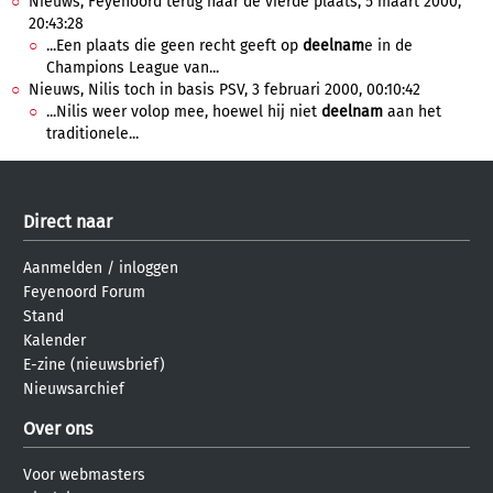
Nieuws, Feyenoord terug naar de vierde plaats, 5 maart 2000,
20:43:28
...Een plaats die geen recht geeft op
deelnam
e in de
Champions League van...
Nieuws, Nilis toch in basis PSV, 3 februari 2000, 00:10:42
...Nilis weer volop mee, hoewel hij niet
deelnam
aan het
traditionele...
Direct naar
Aanmelden
/
inloggen
Feyenoord Forum
Stand
Kalender
E-zine (nieuwsbrief)
Nieuwsarchief
Over ons
Voor webmasters