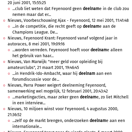
20 juni 2001, 15:55:25
...club liet weten dat Feyenoord geen
deelnam
e in de club zou
nemen maar dat er...
Nieuws, Voorbeschouwing Ajax - Feyenoord, 12 mei 2001, 11:41:48
...in de competitie, die recht geeft op
deelnam
e aan de
Champions League. De...
Nieuws, Feyenoord Krant: Feyenoord vanaf volgend jaar in
autoraces, 8 mei 2001, 19:09:16
...worden verreden. Feyenoord hoeft voor
deelnam
e alleen
het gebruik van haar...
Nieuws, Van Marwijk: "meer geld voor opleiding bij
amateurclubs", 21 maart 2001, 19:46:45
...in Hendrik-Ido-Ambacht, waar hij
deelnam
aan een
forumdiscussie voor de...
Nieuws, Parra Power weigert deelneming Feyenoord,
samenwerking wel mogelijk, 12 februari 2001, 20:43:42
...marketingacties, maar zeker geen
deelnam
e, zo liet Mitchell
in een interview...
Nieuws, 10 miljoen winst voor Feyenoord, 4 augustus 2000,
21:36:52
...zelf op de markt brengen, onderzoeken
deelnam
e aan een
internationale...