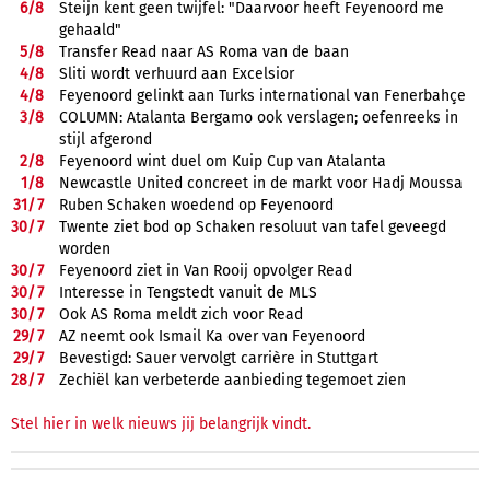
6/
8
Steijn kent geen twijfel: "Daarvoor heeft Feyenoord me
gehaald"
5/
8
Transfer Read naar AS Roma van de baan
4/
8
Sliti wordt verhuurd aan Excelsior
4/
8
Feyenoord gelinkt aan Turks international van Fenerbahçe
3/
8
COLUMN: Atalanta Bergamo ook verslagen; oefenreeks in
stijl afgerond
2/
8
Feyenoord wint duel om Kuip Cup van Atalanta
1/
8
Newcastle United concreet in de markt voor Hadj Moussa
31/
7
Ruben Schaken woedend op Feyenoord
30/
7
Twente ziet bod op Schaken resoluut van tafel geveegd
worden
30/
7
Feyenoord ziet in Van Rooij opvolger Read
30/
7
Interesse in Tengstedt vanuit de MLS
30/
7
Ook AS Roma meldt zich voor Read
29/
7
AZ neemt ook Ismail Ka over van Feyenoord
29/
7
Bevestigd: Sauer vervolgt carrière in Stuttgart
28/
7
Zechiël kan verbeterde aanbieding tegemoet zien
Stel hier in welk nieuws jij belangrijk vindt.