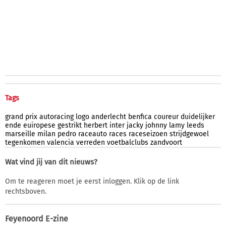
Tags
grand
prix
autoracing
logo
anderlecht
benfica
coureur
duidelijker
ende
euiropese
gestrikt
herbert
inter
jacky
johnny
lamy
leeds
marseille
milan
pedro
raceauto
races
raceseizoen
strijdgewoel
tegenkomen
valencia
verreden
voetbalclubs
zandvoort
Wat vind jij van dit nieuws?
Om te reageren moet je eerst inloggen. Klik op de link
rechtsboven.
Feyenoord E-zine