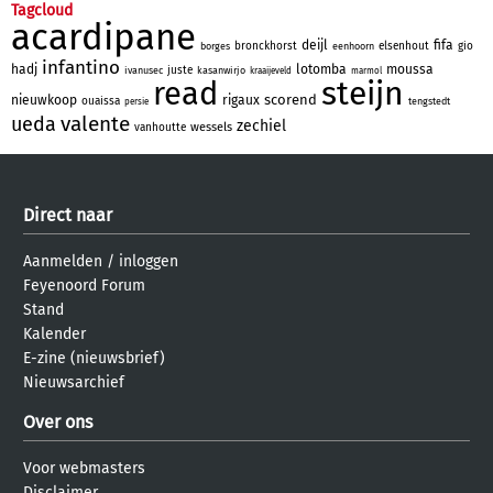
Tagcloud
acardipane
deijl
fifa
bronckhorst
elsenhout
gio
borges
eenhoorn
infantino
hadj
lotomba
moussa
juste
ivanusec
kasanwirjo
kraaijeveld
marmol
steijn
read
scorend
nieuwkoop
rigaux
ouaissa
tengstedt
persie
valente
ueda
zechiel
wessels
vanhoutte
Direct naar
Aanmelden
/
inloggen
Feyenoord Forum
Stand
Kalender
E-zine (nieuwsbrief)
Nieuwsarchief
Over ons
Voor webmasters
Disclaimer