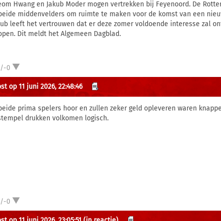
eom Hwang en Jakub Moder mogen vertrekken bij Feyenoord. De Rotter
beide middenvelders om ruimte te maken voor de komst van een nieu
lub leeft het vertrouwen dat er deze zomer voldoende interesse zal on
open. Dit meldt het Algemeen Dagblad.
1/-0
t op 11 juni 2026, 22:48:46
 beide prima spelers hoor en zullen zeker geld opleveren waren knapp
 stempel drukken volkomen logisch.
1/-0
t op 11 juni 2026, 23:05:51
(in reactie)