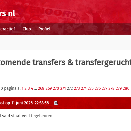
teractief
Club
Profiel
komende transfers & transfergeruch
80 pagina's:
1
2
3
4
...
268
269
270
271
272
273
274
275
276
277
278
279
280
t op 11 juni 2026, 22:33:56
 I said staat veel tegebeuren.