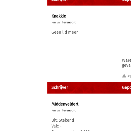
Knakkie
Fan van
Feyenoord
Geen lid meer
Ware
geva
+
Schrijver
Gepo
MIddenveldert
Fan van
Feyenoord
Uit: Stekend
Vak: -