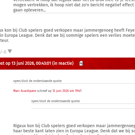
mogen vertrekken, ik hoop niet dat zo'n bericht negatief effect
gaan opleveren...
ux kon bij Club spelers goed verkopen maar jammergenoeg heeft Feyen
 in Europa League. Denk dat we bij sommige spelers een verlies moeten
teur.
1/-0
st op 13 juni 2026, 00:43:01
(in reactie)
open/sluit de onderstaande quote:
Marc Acardipane
schreef op
12 juni 2026 om 19:47
:
open/sluit de onderstaande quote:
Rigaux kon bij Club spelers goed verkopen maar jammergenoeg
haar beste kant laten zien in Europa League. Denk dat we bij 