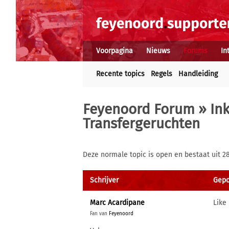
Voorpagina
Nieuws
Forums
In
Recente topics
Regels
Handleiding
Feyenoord Forum
»
In
Transfergeruchten
Deze normale topic is open en bestaat uit 2
Schrijver
Gepos
Marc Acardipane
Like
Fan van
Feyenoord