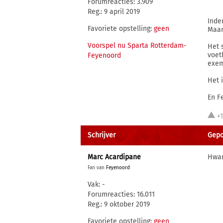
Forumreacties: 3.909
Reg.: 9 april 2019
Inde
Favoriete opstelling:
geen
Maar
Voorspel nu Sparta Rotterdam-
Het 
voet
Feyenoord
exem
Het 
En F
+
Schrijver
Gepos
Marc Acardipane
Hwan
Fan van
Feyenoord
Vak: -
Forumreacties: 16.011
Reg.: 9 oktober 2019
Favoriete opstelling:
geen