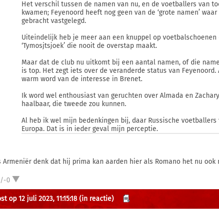
Het verschil tussen de namen van nu, en de voetballers van t
kwamen; Feyenoord heeft nog geen van de ‘grote namen’ waar
gebracht vastgelegd.
Uiteindelijk heb je meer aan een knuppel op voetbalschoenen 
‘Tymosjtsjoek’ die nooit de overstap maakt.
Maar dat de club nu uitkomt bij een aantal namen, of die nam
is top. Het zegt iets over de veranderde status van Feyenoord. 
warm word van de interesse in Brenet.
Ik word wel enthousiast van geruchten over Almada en Zacharyan
haalbaar, die tweede zou kunnen.
Al heb ik wel mijn bedenkingen bij, daar Russische voetballers 
Europa. Dat is in ieder geval mijn perceptie.
is Armeniër denk dat hij prima kan aarden hier als Romano het nu ook 
1/-0
t op 12 juli 2023, 11:15:18
(in reactie)