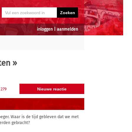
inloggen
|
aanmelden
ten
»
279
eger. Waar is de tijd gebleven dat we met
werden gebracht?