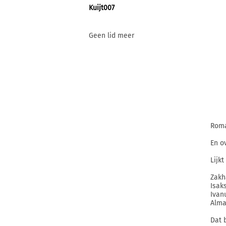
Kuijt007
Geen lid meer
Roma
En o
Lijk
Zakh
Isak
Ivan
Alma
Dat b