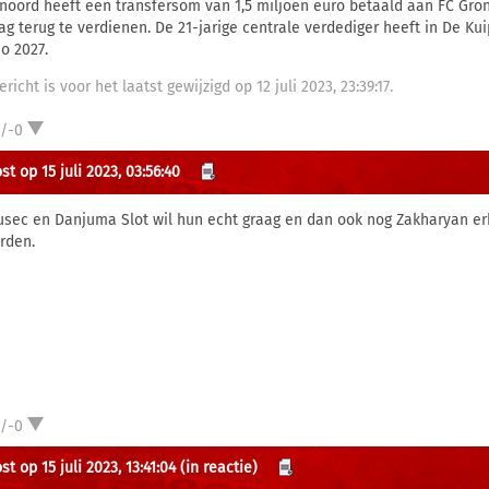
noord heeft een transfersom van 1,5 miljoen euro betaald aan FC Gro
ag terug te verdienen. De 21-jarige centrale verdediger heeft in De Ku
o 2027.
ericht is voor het laatst gewijzigd op 12 juli 2023, 23:39:17.
1/-0
t op 15 juli 2023, 03:56:40
usec en Danjuma Slot wil hun echt graag en dan ook nog Zakharyan er
rden.
1/-0
t op 15 juli 2023, 13:41:04
(in reactie)