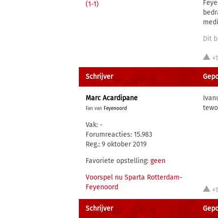
Feye
(1-1)
bedr
medi
Dit b
+
Schrijver
Gepos
Marc Acardipane
Ivan
tewo
Fan van
Feyenoord
Vak: -
Forumreacties: 15.983
Reg.: 9 oktober 2019
Favoriete opstelling:
geen
Voorspel nu Sparta Rotterdam-
Feyenoord
+
Schrijver
Gepos