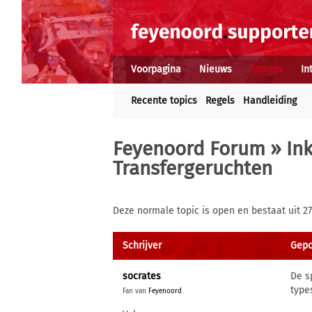
Voorpagina
Nieuws
Forums
In
Recente topics
Regels
Handleiding
Feyenoord Forum
»
In
Transfergeruchten
Deze normale topic is open en bestaat uit 27
Schrijver
Gepos
socrates
De s
type
Fan van
Feyenoord