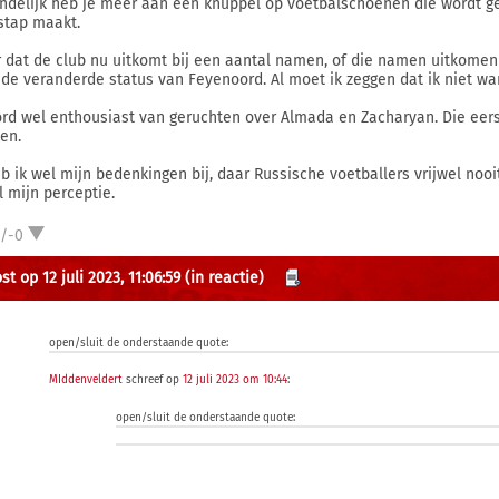
indelijk heb je meer aan een knuppel op voetbalschoenen die wordt ge
stap maakt.
 dat de club nu uitkomt bij een aantal namen, of die namen uitkomen b
 de veranderde status van Feyenoord. Al moet ik zeggen dat ik niet wa
ord wel enthousiast van geruchten over Almada en Zacharyan. Die eerst
en.
eb ik wel mijn bedenkingen bij, daar Russische voetballers vrijwel nooit
l mijn perceptie.
1/-0
t op 12 juli 2023, 11:06:59
(in reactie)
open/sluit de onderstaande quote:
MIddenveldert
schreef op
12 juli 2023 om 10:44
:
open/sluit de onderstaande quote: