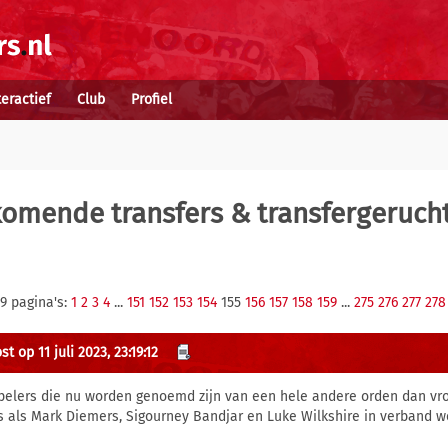
teractief
Club
Profiel
komende transfers & transfergeruch
9 pagina's:
1
2
3
4
...
151
152
153
154
155
156
157
158
159
...
275
276
277
278
t op 11 juli 2023, 23:19:12
pelers die nu worden genoemd zijn van een hele andere orden dan vro
s als Mark Diemers, Sigourney Bandjar en Luke Wilkshire in verband 