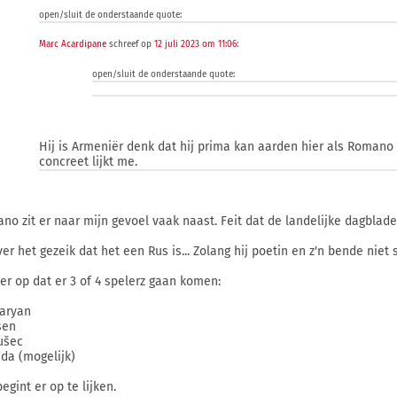
open/sluit de onderstaande quote:
Marc Acardipane
schreef op
12 juli 2023 om 11:06
:
open/sluit de onderstaande quote:
Hij is Armeniër denk dat hij prima kan aarden hier als Romano
concreet lijkt me.
no zit er naar mijn gevoel vaak naast. Feit dat de landelijke dagbla
ver het gezeik dat het een Rus is... Zolang hij poetin en z'n bende nie
t er op dat er 3 of 4 spelerz gaan komen:
aryan
sen
ušec
da (mogelijk)
egint er op te lijken.