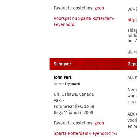
Favoriete opstelling:
geen
Wie 
Voorspel nu Sparta Rotterdam-
http
Feyenoord
Thia
midd
het 
+
Schrijver
Gepos
John Part
AD: 
Fan van
Feyenoord
Nera
Uit: Oshawa, Canada
woen
Vak: -
zes 
Forumreacties: 3.858
Reg.: 11 januari 2008
AEK 
voor
Favoriete opstelling:
geen
en M
Sparta Rotterdam-Feyenoord 1-3