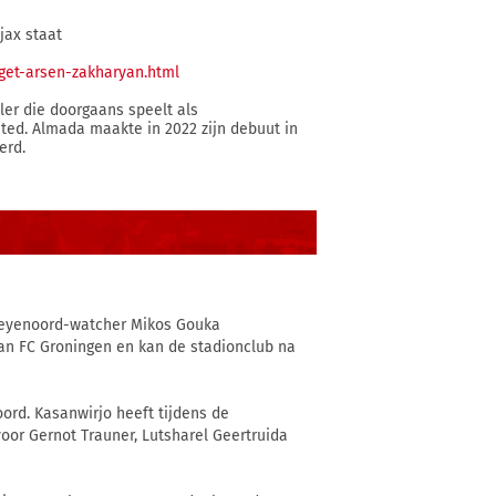
jax staat
get-arsen-zakharyan.html
ller die doorgaans speelt als
nited. Almada maakte in 2022 zijn debuut in
erd.
Feyenoord-watcher Mikos Gouka
n FC Groningen en kan de stadionclub na
ord. Kasanwirjo heeft tijdens de
voor Gernot Trauner, Lutsharel Geertruida