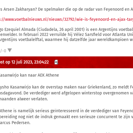
is Arsen Zakharyan? De spelmaker die op de radar van Feyenoord en A
s://www.voetbalnieuws.nl/nieuws/32792/wie-is-feyenoord-en-ajax-tar
go Ezequiel Almada (Ciudadela, 26 april 2001) is een Argentijns voetba
envelder. In februari 2022 verruilde hij Vélez Sarsfield voor Atlanta U
Argentijns voetbalelftal, waarmee hij datzelfde jaar wereldkampioen w
1/-0
t op 12 juli 2023, 23:04:22
Kasanwirjo kan naar AEK Athene
ysho Kasanwirjo kan de overstap maken naar Griekenland, zo meldt 
sdagavond. De verdediger werd afgelopen winterstop overgenomen va
maanden alweer verlaten.
Athene is namelijk serieus geïnteresseerd in de verdediger van Feyeno
bereiding nog niet de indruk gemaakt een serieuze concurrent te zijn 
arcus Pedersen.