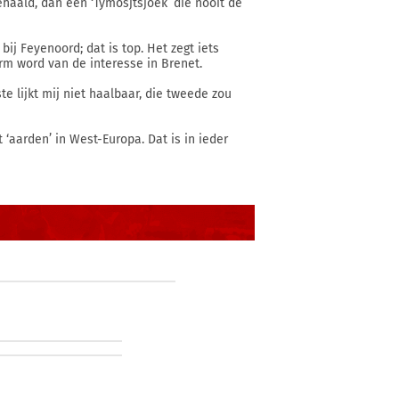
haald, dan een ‘Tymosjtsjoek’ die nooit de
ij Feyenoord; dat is top. Het zegt iets
rm word van de interesse in Brenet.
e lijkt mij niet haalbaar, die tweede zou
 ‘aarden’ in West-Europa. Dat is in ieder