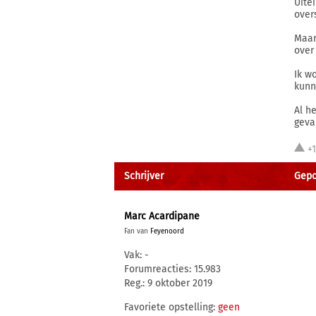
Uite
over
Maar
over
Ik w
kunn
Al h
geva
+
Schrijver
Gepos
Marc Acardipane
Fan van
Feyenoord
Vak: -
Forumreacties: 15.983
Reg.: 9 oktober 2019
Favoriete opstelling:
geen