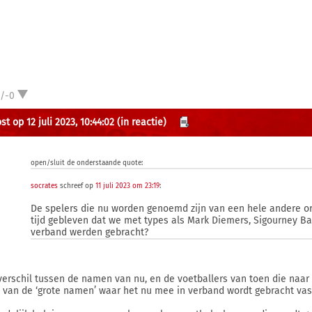
1/-0
t op 12 juli 2023, 10:44:02
(in reactie)
open/sluit de onderstaande quote:
socrates
schreef op
11 juli 2023 om 23:19
:
De spelers die nu worden genoemd zijn van een hele andere or
tijd gebleven dat we met types als Mark Diemers, Sigourney Ba
verband werden gebracht?
verschil tussen de namen van nu, en de voetballers van toen die naa
 van de ‘grote namen’ waar het nu mee in verband wordt gebracht vas