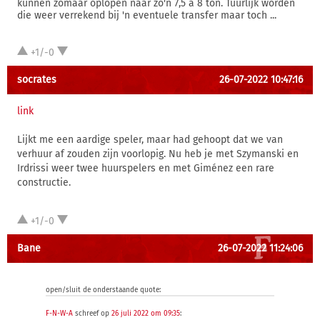
kunnen zomaar oplopen naar zo'n 7,5 a 8 ton. Tuurlijk worden
die weer verrekend bij 'n eventuele transfer maar toch ...
+1/-0
socrates
26-07-2022 10:47:16
link
Lijkt me een aardige speler, maar had gehoopt dat we van
verhuur af zouden zijn voorlopig. Nu heb je met Szymanski en
Irdrissi weer twee huurspelers en met Giménez een rare
constructie.
+1/-0
Bane
26-07-2022 11:24:06
open/sluit de onderstaande quote:
F-N-W-A
schreef op
26 juli 2022 om 09:35
: