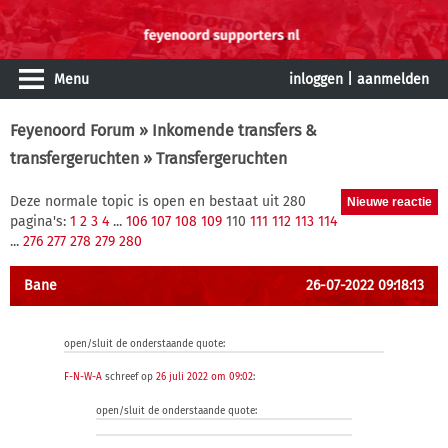
Menu
inloggen
|
aanmelden
Feyenoord Forum
»
Inkomende transfers &
transfergeruchten
» Transfergeruchten
Deze normale topic is open en bestaat uit 280
pagina's:
1
2
3
4
...
106
107
108
109
110
111
112
113
114
...
276
277
278
279
280
Bane
26-07-2022 09:18:13
open/sluit de onderstaande quote:
F-N-W-A
schreef op
26 juli 2022 om 09:02
:
open/sluit de onderstaande quote: