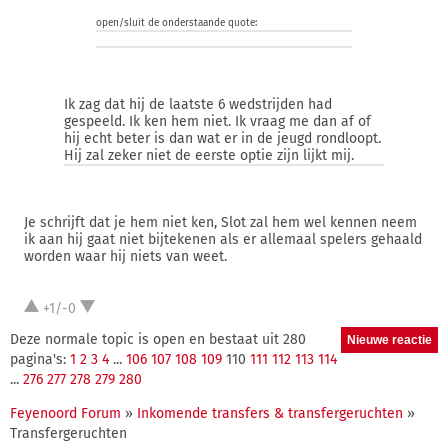
open/sluit de onderstaande quote:
Ik zag dat hij de laatste 6 wedstrijden had
gespeeld. Ik ken hem niet. Ik vraag me dan af of
hij echt beter is dan wat er in de jeugd rondloopt.
Hij zal zeker niet de eerste optie zijn lijkt mij.
Je schrijft dat je hem niet ken, Slot zal hem wel kennen neem
ik aan hij gaat niet bijtekenen als er allemaal spelers gehaald
worden waar hij niets van weet.
+1/-0
Deze normale topic is open en bestaat uit 280
pagina's:
1
2
3
4
...
106
107
108
109
110
111
112
113
114
...
276
277
278
279
280
Feyenoord Forum
»
Inkomende transfers & transfergeruchten
»
Transfergeruchten