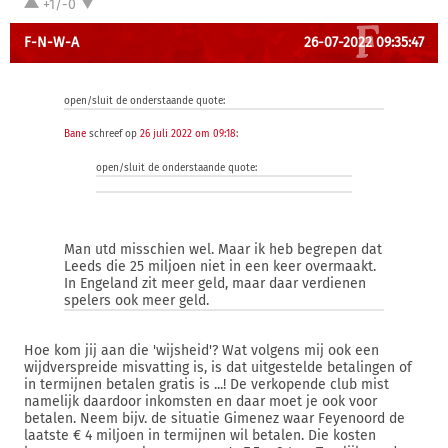
+1/-0
F-N-W-A
26-07-2022 09:35:47
open/sluit de onderstaande quote:
Bane
schreef op
26 juli 2022 om 09:18
:
open/sluit de onderstaande quote:
Man utd misschien wel. Maar ik heb begrepen dat
Leeds die 25 miljoen niet in een keer overmaakt.
In Engeland zit meer geld, maar daar verdienen
spelers ook meer geld.
Hoe kom jij aan die 'wijsheid'? Wat volgens mij ook een
wijdverspreide misvatting is, is dat uitgestelde betalingen of
in termijnen betalen gratis is ...! De verkopende club mist
namelijk daardoor inkomsten en daar moet je ook voor
betalen. Neem bijv. de situatie Gimenez waar Feyenoord de
laatste € 4 miljoen in termijnen wil betalen. Die kosten