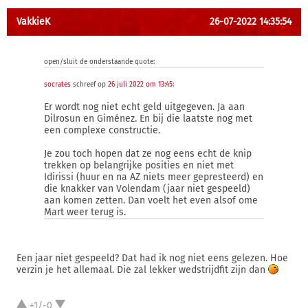
VakkieK
26-07-2022 14:35:54
open/sluit de onderstaande quote:
socrates
schreef op
26 juli 2022 om 13:45
:
Er wordt nog niet echt geld uitgegeven. Ja aan
Dilrosun en Giménez. En bij die laatste nog met
een complexe constructie.
Je zou toch hopen dat ze nog eens echt de knip
trekken op belangrijke posities en niet met
Idirissi (huur en na AZ niets meer gepresteerd) en
die knakker van Volendam (jaar niet gespeeld)
aan komen zetten. Dan voelt het even alsof ome
Mart weer terug is.
Een jaar niet gespeeld? Dat had ik nog niet eens gelezen. Hoe
verzin je het allemaal. Die zal lekker wedstrijdfit zijn dan
+1/-0