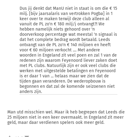
Dus jij denkt dat ManU niet in staat is om die € 15
milj. [bijv jaarsalaris van vertrokken Pogba] in 1
keer over te maken terwijl deze club alleen al
vanuit de PL zo'n € 180 milj/j ontvangt?! We
hebben namelijk niets gehoord over 'n
doorverkoop percentage wat meestal 'n signaal is
dat het complete bedrag wordt betaald. Leeds
ontvangt van de PL zo'n € 140 miljoen en heeft
voor € 60 miljoen verkocht .... Met andere
woorden in Engeland zit veel poen en zal 1 van de
redenen zijn waarom Feyenoord liever zaken doet
met PL clubs. Natuurlijk zijn er ook veel clubs die
werken met uitgestelde betalingen en Feyenoord
is er daar 1 van ... helaas maar we zien dat de
tijden gaan veranderen. De wederopbouw is
begonnen en dat zal de komende seizoenen niet
anders zijn.
Man utd misschien wel. Maar ik heb begrepen dat Leeds die
25 miljoen niet in een keer overmaakt. In Engeland zit meer
geld, maar daar verdienen spelers ook meer geld.