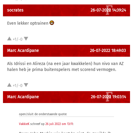
socrates
26-07-2022 14:39:24
Even lekker optrainen
+1/-0
Marc Acardipane
26-07-2022 18:49:03
Als Idrissi en Alireza (na een jaar kwakkelen) hun nivo van AZ
halen heb je prima buitenspelers met scorend vermogen.
+1/-0
Marc Acardipane
26-07-2022 19:03:14
open/sluit de onderstaande quote:
VakkieK
schreef op
26 juli 2022 om 13:11
: