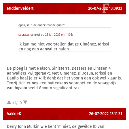
MIddenveldert
26-07-2022 13:09:13
open/sluit de onderstaande quote:
socrates
schreef op
26 juli 2022 om 11:36
:
Ik kan me niet voorstellen dat ze Giménez, Idrissi
en nog een aanvaller halen.
De ploeg is met Nelson, Sinisterra, Dessers en Linssen 4
aanvallers kwijtgeraakt. Met Gimenez, Dilrosun, Idrissi en
Danilo haal je er 4; ik denk dat het voorin dan ook wel klaar is.
Tenzij zich er nog een buitenkans voordoet en de vraagprijs
van bijvoorbeeld Gnonto significant zakt.
+1/-0
VakkieK
26-07-2022 13:11:31
Derry John Murkin wie kent ‘m niet, de gewilde lb van