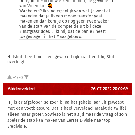
Derry John Murkin wie kent ‘m niet, de gewilde lb
van Volendam
Wanbeleid? Ik vind eigenlijk van wel. Je weet al
maanden dat je lb een mooie transfer gaat
maken en dan kom je op nog geen twee weken
van de start van de competitie uit bij deze
kunstgrasridder. Lijkt mij dat de paniek heeft
toegeslagen in het Maasgebouw.
Hulshoff heeft met hem gewerkt blijkbaar heeft hij Slot
overtuigt.
+1/-0
MIddenveldert
26-07-2022 20:02:39
Hij is er afgelopen seizoen bijna het gehele jaar uit geweest
met een voetblessure. Dat is heel vervelend, maakt de twijfel
alleen maar groter. Sowieso is het altijd maar de vraag of zo’n
speler de stap kan maken van Eerste Divisie naar top
Eredivisie.