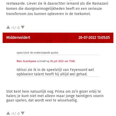
restwaarde. Liever zie ik daarachter iemand als die Ramazani
komen die doorgroeimogelijkheden heeft en een serieuze
transfersom zou kunnen opleveren in de toekomst.
+1/-0
MIddenveldert
26-07-2022 13:05:05
open/sluit de onderstaande quote:
Marc Acardipane
schreef op
26 juli 2022 om 11:48
:
Idrissi zie ik in de speelstijl van Feyenoord wel
opbloeien talent heeft hij altijd wel gehad.
Slot kent hem natuurlijk nog. Prima om zo’n gozer erbij te
halen; je kunt niet met alleen maar jonge twintigers voorin
gaan spelen, dat wordt veel te wisselvallig.
+1/-0