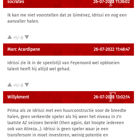
socrates
26-07-2022 11:36:02
Ik kan me niet voorstellen dat ze Giménez, Idrissi en nog een
aanvaller halen.
+1/-0
Marc Acardipane
26-07-2022 11:48:47
Idrissi zie ik in de speelstijl van Feyenoord wel opbloeien
talent heeft hij altijd wel gehad.
+1/-0
Willykment
26-07-2022 13:02:14
Prima als ze Idrissi met een huurconstructie voor de breedte
halen, geen verkeerde speler als hij weer het niveau in z'n
laatste AZ seizoen bereikt (then again, dat hoopte iedereen
ook van Alireza...). Idrissi is geen speler waar je een
transfersom in moet investeren, weinig potentie en