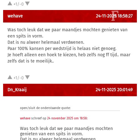
+1/-0
wehave
24-11-2025 18:58:27
Was toch leuk dat we paar maandjes mochten genieten van
een spits in vorm.
Dat is nu alweer helemaal verdwenen.
Paar 100% kansen per wedstrijd is helaas niet genoeg.
Je hoeft alleen een hoek te kiezen, heb zelfs nog ff tijd.. maar
zelfs dat is te moeilijk..
+1/-0
Dn_Kraaij
24-11-2025 20:01:49
open/sluit de onderstaande quote:
wehave
schreef op
24 november 2025 om 18:58
:
Was toch leuk dat we paar maandjes mochten
genieten van een spits in vorm.
Dat is nu alweer helemaal verdwenen.