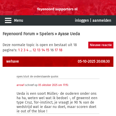
Menu
inloggen
|
aanmelden
Feyenoord Forum
»
Spelers
» Ayase Ueda
Deze normale topic is open en bestaat uit 18
pagina's:
1
2
3
4
...
12
13
14
15
16
17
18
wehave
05-10-2025 20:08:30
open/sluit de onderstaande quote:
arrow1
schreef op
05 oktober 2025 om 17:15
:
Ueda is een soort Müller,- de ouderen onder ons
ha ha, weten wel wat ik bedoel -, of gewenst een
type Cruz, Tor-instinct, je vraagt je 90 % van de
wedstrijd wat ie daar nu doet, maar scoren doet
ie out of the blue !