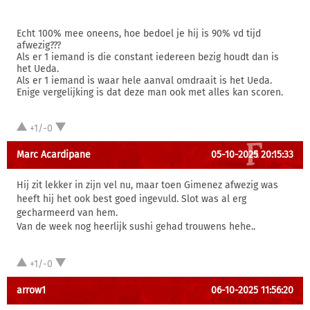
Echt 100% mee oneens, hoe bedoel je hij is 90% vd tijd
afwezig???
Als er 1 iemand is die constant iedereen bezig houdt dan is
het Ueda.
Als er 1 iemand is waar hele aanval omdraait is het Ueda.
Enige vergelijking is dat deze man ook met alles kan scoren.
+1/-0
Marc Acardipane
05-10-2025 20:15:33
Hij zit lekker in zijn vel nu, maar toen Gimenez afwezig was
heeft hij het ook best goed ingevuld. Slot was al erg
gecharmeerd van hem.
Van de week nog heerlijk sushi gehad trouwens hehe..
+1/-0
arrow1
06-10-2025 11:56:20