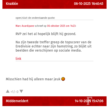
Knakkie
06-10-2025 16:40:45
open/sluit de onderstaande quote:
Marc Acardipane
schreef op
06 oktober 2025 om 14:23
:
RVP zei het al hopelijk blijft hij gezond.
Na zijn tweede treffer greep de topscorer van de
Eredivisie echter naar zijn hamstring, zo blijkt uit
beelden die verschijnen op sociale media.
link
Misschien had hij alleen maar jeuk
+1/-0
MIddenveldert
14-10-2025 15:47:06