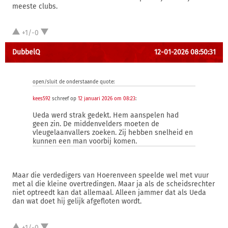
meeste clubs.
+1/-0
DubbelQ
12-01-2026 08:50:31
open/sluit de onderstaande quote:
kees592
schreef op
12 januari 2026 om 08:23
:
Ueda werd strak gedekt. Hem aanspelen had
geen zin. De middenvelders moeten de
vleugelaanvallers zoeken. Zij hebben snelheid en
kunnen een man voorbij komen.
Maar die verdedigers van Hoerenveen speelde wel met vuur
met al die kleine overtredingen. Maar ja als de scheidsrechter
niet optreedt kan dat allemaal. Alleen jammer dat als Ueda
dan wat doet hij gelijk afgefloten wordt.
+1/-0