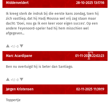
MIddenveldert
28-10-2025 13:17:16
Ik kreeg sterk de indruk bij die eerste kans zondag, toen hij
zich vastliep, dat hij Hadj Moussa wel vrij zag staan maar
dacht: 'Doei, nou ga ík een keer voor eigen succes'. Op een
andere Feyenoord-speler had hij hem misschien wel
afgegeven...
+1/-0
Marc Acardipane
01-11-2025 22:02:23
Ben nu overtuigd hij is beter dan Santiago.
+1/-0
Jørgen Kristensen
02-11-2025 11:39:19
Toppertje