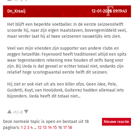
Dn_Kraaij
12-01-2026 09:19:43
Het blijft een beperkte voetballer. In de eerste seizoenshelft
scoorde hij, naar zijn eigen maatstaven, bovengemiddeld veel,
maar verder laat hij al twee seizoenen nauwelijks iets zien.
Veel van mijn vrienden zijn supporter van andere clubs en
zeggen hetzelfde: Feyenoord heeft traditioneel altijd een spits
waar tegenstanders rekening mee houden of zelfs bang voor
zijn. Bij Ueda is dat gevoel er echter totaal niet, ondanks zijn
relatief hoge scoringsaantal eerste helft dit seizoen.
Hij ziet er ook niet uit als een killer ofzo. Geen idee, Pele,
Guidetti, Kuyt, van Hooijdonk, Guiterrez hadden allemaal iets
bijzonders. Ueda heeft dit totaal niet...
+1/-0
Deze normale topic is open en bestaat uit 18
pagina's:
1
2
3
4
...
12
13
14
15
16
17
18