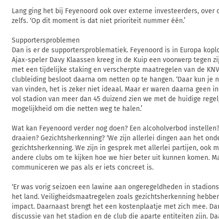
Lang ging het bij Feyenoord ook over externe investeerders, ove
zelfs. ‘Op dit moment is dat niet prioriteit nummer één.’
Supportersproblemen
Dan is er de supportersproblematiek. Feyenoord is in Europa kop
Ajax-speler Davy Klaassen kreeg in de Kuip een voorwerp tegen zi
met een tijdelijke staking en verscherpte maatregelen van de KNV
clubleiding besloot daarna om netten op te hangen. ‘Daar kun je na
van vinden, het is zeker niet ideaal. Maar er waren daarna geen i
vol stadion van meer dan 45 duizend zien we met de huidige regel
mogelijkheid om die netten weg te halen.’
Wat kan Feyenoord verder nog doen? Een alcoholverbod instellen?
draaien? Gezichtsherkenning? ‘We zijn allerlei dingen aan het ond
gezichtsherkenning. We zijn in gesprek met allerlei partijen, ook
andere clubs om te kijken hoe we hier beter uit kunnen komen. M
communiceren we pas als er iets concreet is.
‘Er was vorig seizoen een lawine aan ongeregeldheden in stadions
het land. Veiligheidsmaatregelen zoals gezichtsherkenning hebben
impact. Daarnaast brengt het een kostenplaatje met zich mee. Dan
discussie van het stadion en de club die aparte entiteiten zijn. D