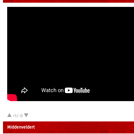
+1/-0
MIddenveldert