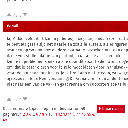
+1/-0
danall
Ja, Middenveldert, ik kan in je betoog meegaan, omdat ik zelf dat 
Je bent als gast altijd het haasje en zoals je al stelt, als er figuren
scannen op "vreemden" en deze daarna te bezoeken met een onpl
ik me voorstellen dat je van je afbijt, maar als je als "vreemden"
kan je in problemen komen als je door dit soort lieden wordt opg
om, dat je beter eieren voor je geld moet kiezen door in thuisvak
waar de aanhang fanatiek is. Je gaf zelf aan niet te gaan, vanwege
agressieve sfeer. Heel verstandig! De Arena vormt een ander tonee
niet naar een van de vakken gaat rennen om supporters toe te ju
+1/-0
Deze normale topic is open en bestaat uit 48
pagina's:
1
2
3
4
...
6
7
8
9
10
11
12
13
14
...
44
45
46
47
48