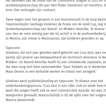
het bereiken van de finale van de Conference League in 2022 en h
landskampioenschap dit jaar. Met flinke inkomsten uit transfers. 
Arne Slot verlengde zijn contract.
Twee dagen voor het gesprek in een businessunit in de Kuip besl
Feyenoordspits Santiago Giménez de finale om de Gold Cup, zeg 
landenkampioenschap van Noord- en Midden-Amerika. Te Kloese wer
van. Van de ruim twintig jaar die hij actief is in de profvoetballerij
in Mexico, zijn vrouw is Mexicaanse, zijn kinderen groeiden er op.
Topscorer
Giménez, die een jaar geleden werd gekocht van Cruz Azul, was vo
beetje zijn proeve van bekwaamheid als technisch directeur. In Ne
Midden- en Noord-Amerika heeft hij een uitstekende reputatie, z
die daar lang met hem samenwerkte. ‘Daar hebben ze in Nederlan
Maar Dennis is een keiharde werker en totaal niet arrogant.’
Giménez werd publiekslieveling en topscorer. Te Kloese over het
onderhandelingsproces: ‘Cruz Azul is een rijke club en wilde hem h
want die jongen heeft ook zo veel commerciële waarde. Hij was 20
doelpunten gemaakt. Waarschijnlijk is hij dé spits voor het volgen
Mexico plaatsvindt.