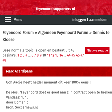
Menu
inloggen
|
aanmelden
Feyenoord Forum
»
Algemeen Feyenoord Forum
» Dennis te
Kloese
Deze normale topic is open en bestaat uit 48
pagina's:
1
2
3
4
...
6
7
8
9
10
11
12
13
14
...
44
45
46
47
48
Marc Acardipane
Goh Aadje heeft helder moment dit keer 100% eens !
De Mos: "Feyenoord doet er goed aan zijn contract open te breken
Vandaag, 13:15
door Domenic
bron: Soccernews.nl