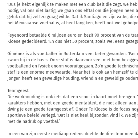
‘Dus je hebt eigenlijk te maken met een club belt die zegt: we he
nodig, val ons niet lastig, we gaan ons elftal om die jongen heen 
geluk dat hij zelf zo graag wilde. Dat ik Santiago en zijn vader, di
het Mexicaanse voetbal is, al heel lang ken, heeft ook wel geholpe
Feyenoord betaalde 6 miljoen euro en bezit 90 procent van de tra
Kloese gedecideerd: ‘En dus niet 50 procent, zoals wel eens gezegd
Giménez is als voetballer in Rotterdam veel beter geworden. ‘Pas 
kwam hij in de basis. Onze staf is daarvoor veel met hem beziggew
voetballend en fysiek enorm vooruitgegaan. Zo’n goede technisc
staf is een enorme meerwaarde. Maar het is ook aan hemzelf te d
jongen heeft een geweldige houding, vriendin en geweldige ouders
Teamgeest
Die werkhouding is ook iets dat een scout in kaart moet brengen. 
karakters hebben, met een goede mentaliteit, die niet alleen aan 
dwing je een goede teamgeest af.’ Onder Te Kloese is de focus no
sportieve beleid verlegd. ‘Dat is niet heel bijzonder, vind ik. We zi
met de nadruk op voetbal.’
In een van zijn eerste mediaoptredens deelde de directeur mee d