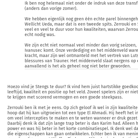
Ik ben nog helemaal niet onder de indruk van deze trans
(anders dan vorige zomer).
We hebben eigenlijk nog geen één echte parel binnengeh
Wellicht Ueda, maar dat is een tweede spits. Zerrouki en 
veel en veel te duur voor hun kwaliteiten, waarvan Zerrou
echt nodig was.
We zijn echt niet normaal veel minder dan vorig seizoen, 
Ivanusec komt. Onze verdediging en het middenveld war
kracht, maar zijn wel ontmanteld met het vertrek van Lut
blessures van Trauner. Het middenveld slaat nergens op 
aanvallend is het als geheel nog niet beter geworden.
Hoezo vind je Stengs te duur? Ik vind hem juist hartstikke goedkoo
leeftijd, kwaliteit en positie op het veld. Zoveel spelers zijn er ni
te krijgen met scorend vermogen en een goede steekpass.
Zerrouki ben ik met je eens. Op zich geloof ik wel in zijn kwaliteite
hoop dat hij kan uitgroeien tot een type El Ahmadi. Hij heeft het i
om veel intercepties te maken en te weten wanneer er druk geze
Daarbij denk ik dat zijn lange trap beter is dan Karim had. Alleen
power en was hij beter in het korte combinatiespel. Ik denk wel da
die eigenschappen kan gaan ontwikkelen. Echter ben ik van menin