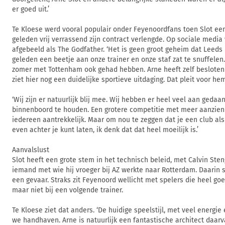
er goed uit.’
Te Kloese werd vooral populair onder Feyenoordfans toen Slot e
geleden vrij verrassend zijn contract verlengde. Op sociale media
afgebeeld als The Godfather. ‘Het is geen groot geheim dat Leeds 
geleden een beetje aan onze trainer en onze staf zat te snuffelen.
zomer met Tottenham ook gehad hebben. Arne heeft zelf besloten o
ziet hier nog een duidelijke sportieve uitdaging. Dat pleit voor hem
‘Wij zijn er natuurlijk blij mee. Wij hebben er heel veel aan geda
binnenboord te houden. Een grotere competitie met meer aanzien 
iedereen aantrekkelijk. Maar om nou te zeggen dat je een club a
even achter je kunt laten, ik denk dat dat heel moeilijk is.’
Aanvalslust
Slot heeft een grote stem in het technisch beleid, met Calvin Ste
iemand met wie hij vroeger bij AZ werkte naar Rotterdam. Daarin s
een gevaar. Straks zit Feyenoord wellicht met spelers die heel goe
maar niet bij een volgende trainer.
Te Kloese ziet dat anders. ‘De huidige speelstijl, met veel energie 
we handhaven. Arne is natuurlijk een fantastische architect daarv