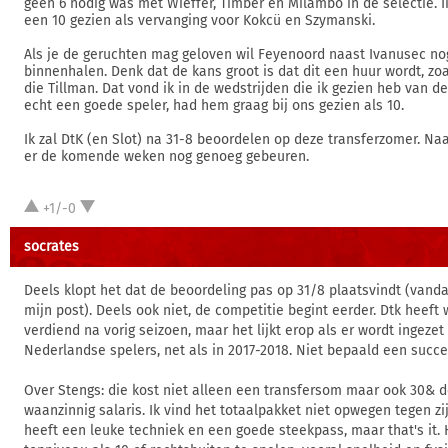
geen 6 nodig was met Wieffer, Timber en Milambo in de selectie. I
een 10 gezien als vervanging voor Kokcü en Szymanski.
Als je de geruchten mag geloven wil Feyenoord naast Ivanusec no
binnenhalen. Denk dat de kans groot is dat dit een huur wordt, zo
die Tillman. Dat vond ik in de wedstrijden die ik gezien heb van 
echt een goede speler, had hem graag bij ons gezien als 10.
Ik zal DtK (en Slot) na 31-8 beoordelen op deze transferzomer. Na
er de komende weken nog genoeg gebeuren.
+1/-0
socrates
Deels klopt het dat de beoordeling pas op 31/8 plaatsvindt (vand
mijn post). Deels ook niet, de competitie begint eerder. Dtk heeft 
verdiend na vorig seizoen, maar het lijkt erop als er wordt ingezet
Nederlandse spelers, net als in 2017-2018. Niet bepaald een succe
Over Stengs: die kost niet alleen een transfersom maar ook 30& d
waanzinnig salaris. Ik vind het totaalpakket niet opwegen tegen zijn
heeft een leuke techniek en een goede steekpass, maar that's it. 