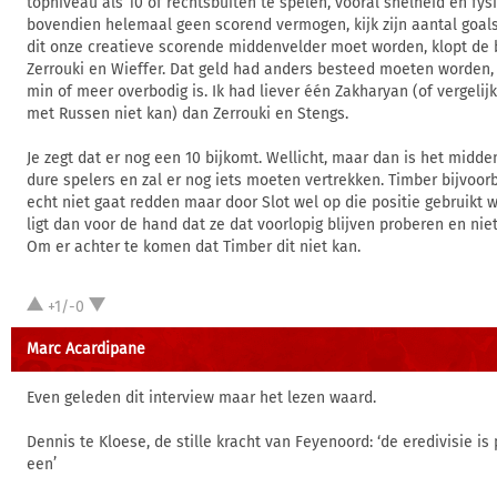
topniveau als 10 of rechtsbuiten te spelen, vooral snelheid en fysi
bovendien helemaal geen scorend vermogen, kijk zijn aantal goals
dit onze creatieve scorende middenvelder moet worden, klopt de 
Zerrouki en Wieffer. Dat geld had anders besteed moeten worden, 
min of meer overbodig is. Ik had liever één Zakharyan (of vergelij
met Russen niet kan) dan Zerrouki en Stengs.
Je zegt dat er nog een 10 bijkomt. Wellicht, maar dan is het midd
dure spelers en zal er nog iets moeten vertrekken. Timber bijvoorb
echt niet gaat redden maar door Slot wel op die positie gebruikt w
ligt dan voor de hand dat ze dat voorlopig blijven proberen en ni
Om er achter te komen dat Timber dit niet kan.
+1/-0
Marc Acardipane
Even geleden dit interview maar het lezen waard.
Dennis te Kloese, de stille kracht van Feyenoord: ‘de eredivisie is
een’