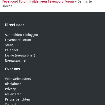
Feyenoord Forum
»
Algemeen Feyenoord Forum
» Dennis te
Kloese
Direct naar
Aanmelden
/
inloggen
Feyenoord Forum
Stand
Kalender
E-zine (nieuwsbrief)
Nieuwsarchief
Over ons
Voor webmasters
Disclaimer
Privacy
Adverteren
Partnerberichten
Contact