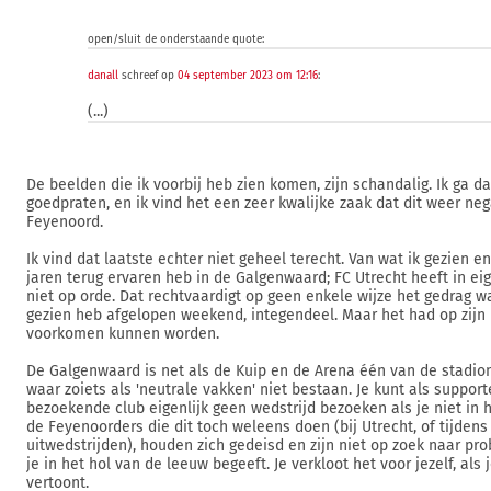
open/sluit de onderstaande quote:
danall
schreef op
04 september 2023 om 12:16
:
(...)
De beelden die ik voorbij heb zien komen, zijn schandalig. Ik ga d
goedpraten, en ik vind het een zeer kwalijke zaak dat dit weer neg
Feyenoord.
Ik vind dat laatste echter niet geheel terecht. Van wat ik gezien e
jaren terug ervaren heb in de Galgenwaard; FC Utrecht heeft in ei
niet op orde. Dat rechtvaardigt op geen enkele wijze het gedrag wa
gezien heb afgelopen weekend, integendeel. Maar het had op zijn 
voorkomen kunnen worden.
De Galgenwaard is net als de Kuip en de Arena één van de stadion
waar zoiets als 'neutrale vakken' niet bestaan. Je kunt als suppor
bezoekende club eigenlijk geen wedstrijd bezoeken als je niet in h
de Feyenoorders die dit toch weleens doen (bij Utrecht, of tijden
uitwedstrijden), houden zich gedeisd en zijn niet op zoek naar pr
je in het hol van de leeuw begeeft. Je verkloot het voor jezelf, als
vertoont.