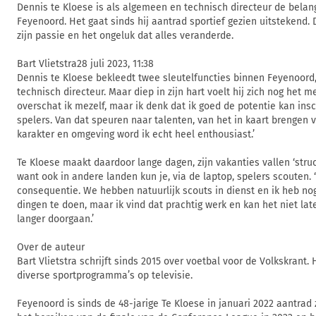
Dennis te Kloese is als algemeen en technisch directeur de belan
Feyenoord. Het gaat sinds hij aantrad sportief gezien uitstekend.
zijn passie en het ongeluk dat alles veranderde.
Bart Vlietstra28 juli 2023, 11:38
Dennis te Kloese bekleedt twee sleutelfuncties binnen Feyenoord,
technisch directeur. Maar diep in zijn hart voelt hij zich nog het m
overschat ik mezelf, maar ik denk dat ik goed de potentie kan ins
spelers. Van dat speuren naar talenten, van het in kaart brengen v
karakter en omgeving word ik echt heel enthousiast.’
Te Kloese maakt daardoor lange dagen, zijn vakanties vallen ‘struct
want ook in andere landen kun je, via de laptop, spelers scouten. 
consequentie. We hebben natuurlijk scouts in dienst en ik heb no
dingen te doen, maar ik vind dat prachtig werk en kan het niet la
langer doorgaan.’
Over de auteur
Bart Vlietstra schrijft sinds 2015 over voetbal voor de Volkskrant. 
diverse sportprogramma’s op televisie.
Feyenoord is sinds de 48-jarige Te Kloese in januari 2022 aantrad