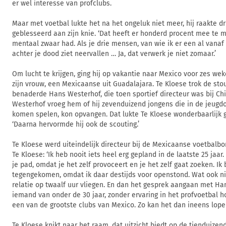
er wel interesse van profclubs.
Maar met voetbal lukte het na het ongeluk niet meer, hij raakte d
geblesseerd aan zijn knie. ‘Dat heeft er honderd procent mee te 
mentaal zwaar had. Als je drie mensen, van wie ik er een al vanaf
achter je dood ziet neervallen … Ja, dat verwerk je niet zomaar.’
Om lucht te krijgen, ging hij op vakantie naar Mexico voor zes wek
zijn vrouw, een Mexicaanse uit Guadalajara. Te Kloese trok de st
benaderde Hans Westerhof, die toen sportief directeur was bij Ch
Westerhof vroeg hem of hij zevenduizend jongens die in de jeugdo
komen spelen, kon opvangen. Dat lukte Te Kloese wonderbaarlijk g
‘Daarna hervormde hij ook de scouting.’
Te Kloese werd uiteindelijk directeur bij de Mexicaanse voetbalbon
Te Kloese: ‘Ik heb nooit iets heel erg gepland in de laatste 25 jaa
je pad, omdat je het zelf provoceert en je het zelf gaat zoeken. Ik
tegengekomen, omdat ik daar destijds voor openstond. Wat ook ni
relatie op twaalf uur vliegen. En dan het gesprek aangaan met Ha
iemand van onder de 30 jaar, zonder ervaring in het profvoetbal 
een van de grootste clubs van Mexico. Zo kan het dan ineens lopen
Te Kloese knikt naar het raam, dat uitzicht biedt op de tienduize