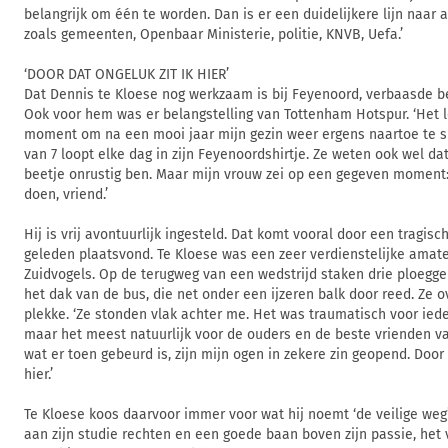
belangrijk om één te worden. Dan is er een duidelijkere lijn naar a
zoals gemeenten, Openbaar Ministerie, politie, KNVB, Uefa.’
‘DOOR DAT ONGELUK ZIT IK HIER’
Dat Dennis te Kloese nog werkzaam is bij Feyenoord, verbaasde 
Ook voor hem was er belangstelling van Tottenham Hotspur. ‘Het l
moment om na een mooi jaar mijn gezin weer ergens naartoe te s
van 7 loopt elke dag in zijn Feyenoordshirtje. Ze weten ook wel dat
beetje onrustig ben. Maar mijn vrouw zei op een gegeven moment:
doen, vriend.’
Hij is vrij avontuurlijk ingesteld. Dat komt vooral door een tragisc
geleden plaatsvond. Te Kloese was een zeer verdienstelijke amate
Zuidvogels. Op de terugweg van een wedstrijd staken drie ploegg
het dak van de bus, die net onder een ijzeren balk door reed. Ze ov
plekke. ‘Ze stonden vlak achter me. Het was traumatisch voor iede
maar het meest natuurlijk voor de ouders en de beste vrienden va
wat er toen gebeurd is, zijn mijn ogen in zekere zin geopend. Door 
hier.’
Te Kloese koos daarvoor immer voor wat hij noemt ‘de veilige weg’
aan zijn studie rechten en een goede baan boven zijn passie, het 