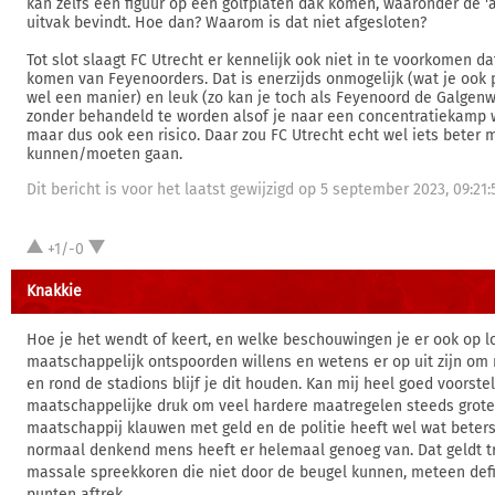
kan zelfs een figuur op een golfplaten dak komen, waaronder de 'a
uitvak bevindt. Hoe dan? Waarom is dat niet afgesloten?
Tot slot slaagt FC Utrecht er kennelijk ook niet in te voorkomen d
komen van Feyenoorders. Dat is enerzijds onmogelijk (wat je ook 
wel een manier) en leuk (zo kan je toch als Feyenoord de Galgen
zonder behandeld te worden alsof je naar een concentratiekamp 
maar dus ook een risico. Daar zou FC Utrecht echt wel iets beter
kunnen/moeten gaan.
Dit bericht is voor het laatst gewijzigd op 5 september 2023, 09:21:
+1/-0
Knakkie
Hoe je het wendt of keert, en welke beschouwingen je er ook op lo
maatschappelijk ontspoorden willens en wetens er op uit zijn om r
en rond de stadions blijf je dit houden. Kan mij heel goed voorste
maatschappelijke druk om veel hardere maatregelen steeds groter
maatschappij klauwen met geld en de politie heeft wel wat beters
normaal denkend mens heeft er helemaal genoeg van. Dat geldt 
massale spreekkoren die niet door de beugel kunnen, meteen defi
punten aftrek.