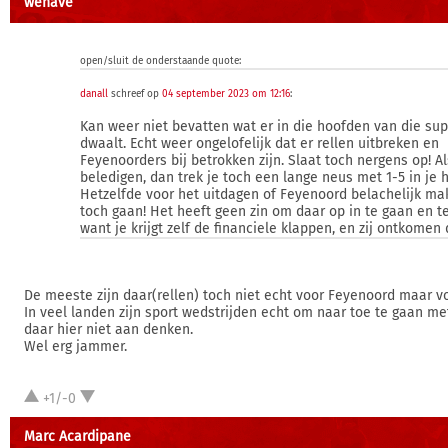
wehave
open/sluit de onderstaande quote:
danall
schreef op
04 september 2023 om 12:16
:
Kan weer niet bevatten wat er in die hoofden van die su
dwaalt. Echt weer ongelofelijk dat er rellen uitbreken en
Feyenoorders bij betrokken zijn. Slaat toch nergens op! Al
beledigen, dan trek je toch een lange neus met 1-5 in je 
Hetzelfde voor het uitdagen of Feyenoord belachelijk ma
toch gaan! Het heeft geen zin om daar op in te gaan en t
want je krijgt zelf de financiele klappen, en zij ontkomen
De meeste zijn daar(rellen) toch niet echt voor Feyenoord maar vo
In veel landen zijn sport wedstrijden echt om naar toe te gaan me
daar hier niet aan denken.
Wel erg jammer.
+1/-0
Marc Acardipane