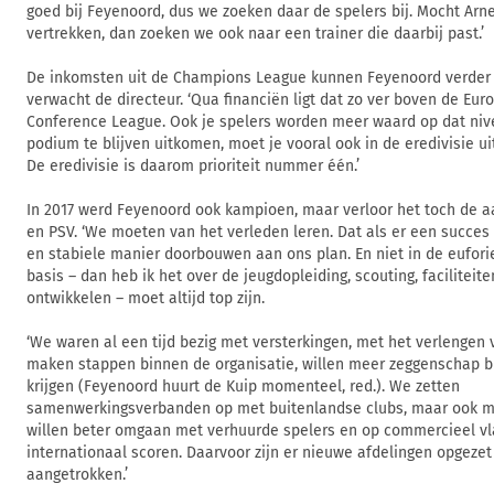
goed bij Feyenoord, dus we zoeken daar de spelers bij. Mocht Arn
vertrekken, dan zoeken we ook naar een trainer die daarbij past.’
De inkomsten uit de Champions League kunnen Feyenoord verder 
verwacht de directeur. ‘Qua financiën ligt dat zo ver boven de Eu
Conference League. Ook je spelers worden meer waard op dat niv
podium te blijven uitkomen, moet je vooral ook in de eredivisie u
De eredivisie is daarom prioriteit nummer één.’
In 2017 werd Feyenoord ook kampioen, maar verloor het toch de a
en PSV. ‘We moeten van het verleden leren. Dat als er een succes
en stabiele manier doorbouwen aan ons plan. En niet in de eufori
basis – dan heb ik het over de jeugdopleiding, scouting, faciliteit
ontwikkelen – moet altijd top zijn.
‘We waren al een tijd bezig met versterkingen, met het verlengen
maken stappen binnen de organisatie, willen meer zeggenschap b
krijgen (Feyenoord huurt de Kuip momenteel, red.). We zetten
samenwerkingsverbanden op met buitenlandse clubs, maar ook m
willen beter omgaan met verhuurde spelers en op commercieel vl
internationaal scoren. Daarvoor zijn er nieuwe afdelingen opgez
aangetrokken.’