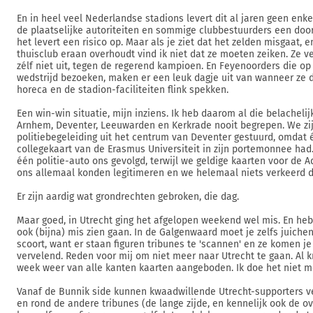
En in heel veel Nederlandse stadions levert dit al jaren geen enke
de plaatselijke autoriteiten en sommige clubbestuurders een door
het levert een risico op. Maar als je ziet dat het zelden misgaat, 
thuisclub eraan overhoudt vind ik niet dat ze moeten zeiken. Ze 
zélf niet uit, tegen de regerend kampioen. En Feyenoorders die op
wedstrijd bezoeken, maken er een leuk dagje uit van wanneer ze d
horeca en de stadion-faciliteiten flink spekken.
Een win-win situatie, mijn inziens. Ik heb daarom al die belacheli
Arnhem, Deventer, Leeuwarden en Kerkrade nooit begrepen. We zij
politiebegeleiding uit het centrum van Deventer gestuurd, omdat
collegekaart van de Erasmus Universiteit in zijn portemonnee had.
één politie-auto ons gevolgd, terwijl we geldige kaarten voor de 
ons allemaal konden legitimeren en we helemaal niets verkeerd 
Er zijn aardig wat grondrechten gebroken, die dag.
Maar goed, in Utrecht ging het afgelopen weekend wel mis. En heb
ook (bijna) mis zien gaan. In de Galgenwaard moet je zelfs juichen
scoort, want er staan figuren tribunes te 'scannen' en ze komen j
vervelend. Reden voor mij om niet meer naar Utrecht te gaan. Al k
week weer van alle kanten kaarten aangeboden. Ik doe het niet m
Vanaf de Bunnik side kunnen kwaadwillende Utrecht-supporters ve
en rond de andere tribunes (de lange zijde, en kennelijk ook de o