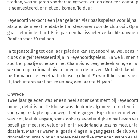
stadion, waarin jaren voorbereidingswerk zat en door een aantal p
is geïnvesteerd, er niet zou komen. Te duur.
Feyenoord verkocht een jaar geleden vier basisspelers voor bijna 
afstand de meest rendabele transferzomer voor de club ooit. Op
gaat het minder hard. Er is pas een basisspeler verkocht: aanvoe
Benfica voor 30 miljoen.
In tegenstelling tot een jaar geleden kan Feyenoord nu wel eens 
clubs die geïnteresseerd zijn in Feyenoordspelers. ‘En we kunnen 
sportief plaatje schetsen met Champions Leaguedeelname, een ui
we doen op nationaal niveau mee om de prijzen. Met uitstekende 
performance- en voetbaltechnisch gebied. Zo wordt het voor spel
ik, toch interessant om zeker nog een jaar te blijven.’
Onvrede
Twee jaar geleden was er een heel ander sentiment bij Feyenoord
onrust, defaitisme. Te Kloese was de derde algemeen directeur in dr
voorganger stapte op vanwege bedreigingen. Hij schrok er niet voo
was het, laat ik zeggen, soms ook erg avontuurlijk en niet even ve
beveiliger mee. Het valt ons hier in Nederland alleszins mee. Er la
dossiers. Maar er waren al goede dingen in gang gezet, de club w
doorgelicht, Arne Slot en andere belangrijke stafleden waren er al,