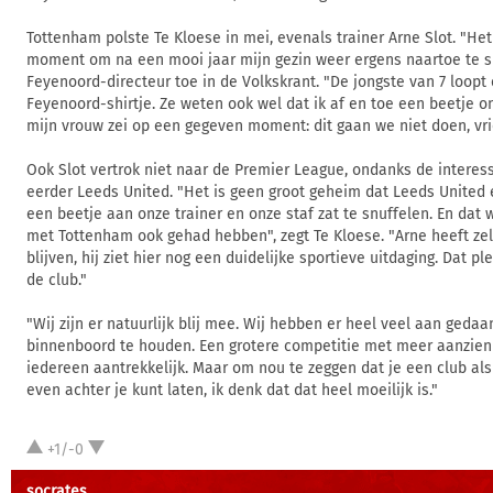
Tottenham polste Te Kloese in mei, evenals trainer Arne Slot. "Het
moment om na een mooi jaar mijn gezin weer ergens naartoe te sl
Feyenoord-directeur toe in de Volkskrant. "De jongste van 7 loopt e
Feyenoord-shirtje. Ze weten ook wel dat ik af en toe een beetje o
mijn vrouw zei op een gegeven moment: dit gaan we niet doen, vri
Ook Slot vertrok niet naar de Premier League, ondanks de interes
eerder Leeds United. "Het is geen groot geheim dat Leeds United 
een beetje aan onze trainer en onze staf zat te snuffelen. En dat 
met Tottenham ook gehad hebben", zegt Te Kloese. "Arne heeft zel
blijven, hij ziet hier nog een duidelijke sportieve uitdaging. Dat pl
de club."
"Wij zijn er natuurlijk blij mee. Wij hebben er heel veel aan ged
binnenboord te houden. Een grotere competitie met meer aanzien 
iedereen aantrekkelijk. Maar om nou te zeggen dat je een club a
even achter je kunt laten, ik denk dat dat heel moeilijk is."
+1/-0
socrates