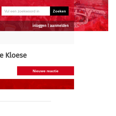
inloggen
|
aanmelden
e Kloese