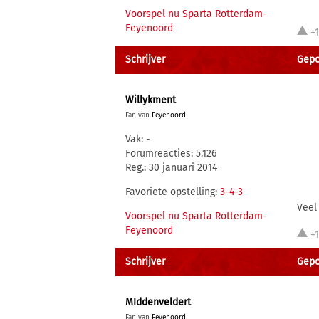
Voorspel nu Sparta Rotterdam-
Feyenoord
+
Schrijver
Gepos
Willykment
Fan van
Feyenoord
Vak: -
Forumreacties: 5.126
Reg.: 30 januari 2014
Favoriete opstelling:
3-4-3
Veel
Voorspel nu Sparta Rotterdam-
Feyenoord
+
Schrijver
Gepos
MIddenveldert
Fan van
Feyenoord