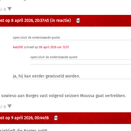
1/-0
t op 8 april 2026, 20:37:45
(in reactie)
open/sluit de onderstaande quote:
kees592
schreef op
08 april 2026 om 13:37
:
open/sluit de onderstaande quote:
Ja, hij kan eerder gewisseld worden.
it sowieso aan Borges vast volgend seizoen Moussa gaat vertrekken.
1/-0
t op 9 april 2026, 00:44:16
sjeblieft die Borges ook!!!