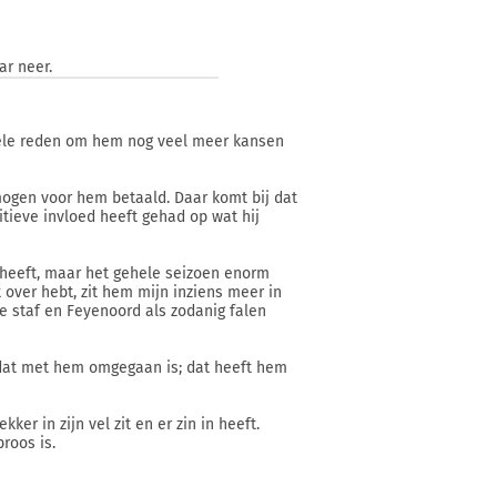
ar neer.
kele reden om hem nog veel meer kansen
mogen voor hem betaald. Daar komt bij dat
tieve invloed heeft gehad op wat hij
s heeft, maar het gehele seizoen enorm
t over hebt, zit hem mijn inziens meer in
e staf en Feyenoord als zodanig falen
 dat met hem omgegaan is; dat heeft hem
er in zijn vel zit en er zin in heeft.
roos is.