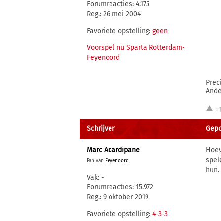
Forumreacties: 4.175
Reg.: 26 mei 2004
Favoriete opstelling:
geen
Voorspel nu Sparta Rotterdam-
Feyenoord
Preci
Ander
+
Schrijver
Gepos
Marc Acardipane
Hoev
spel
Fan van
Feyenoord
hun.
Vak: -
Forumreacties: 15.972
Reg.: 9 oktober 2019
Favoriete opstelling:
4-3-3