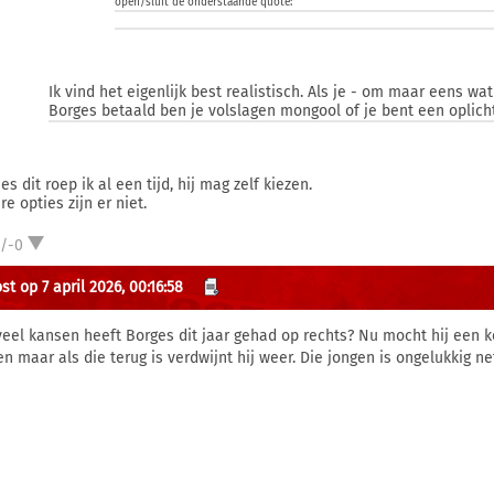
open/sluit de onderstaande quote:
Ik vind het eigenlijk best realistisch. Als je - om maar eens wa
Borges betaald ben je volslagen mongool of je bent een oplicht
es dit roep ik al een tijd, hij mag zelf kiezen.
e opties zijn er niet.
1/-0
t op 7 april 2026, 00:16:58
eel kansen heeft Borges dit jaar gehad op rechts? Nu mocht hij een
en maar als die terug is verdwijnt hij weer. Die jongen is ongelukkig ne