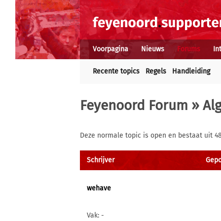
Voorpagina
Nieuws
Forums
In
Recente topics
Regels
Handleiding
Feyenoord Forum
»
Al
Deze normale topic is open en bestaat uit 4
Schrijver
Gepos
wehave
Vak: -