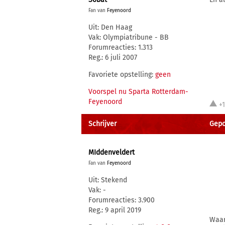
Fan van
Feyenoord
Uit: Den Haag
Vak: Olympiatribune - BB
Forumreacties: 1.313
Reg.: 6 juli 2007
Favoriete opstelling:
geen
Voorspel nu Sparta Rotterdam-
Feyenoord
+
Schrijver
Gepos
MIddenveldert
Fan van
Feyenoord
Uit: Stekend
Vak: -
Forumreacties: 3.900
Reg.: 9 april 2019
Waar