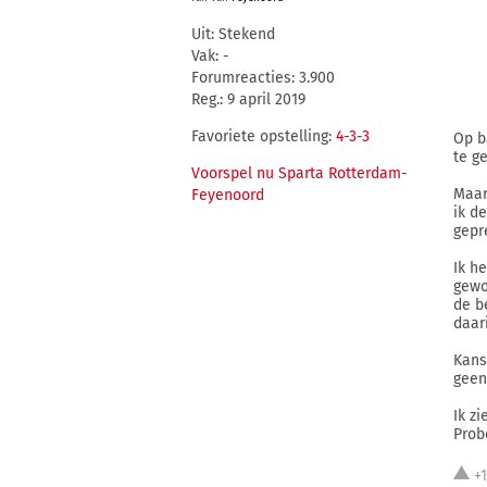
Uit: Stekend
Vak: -
Forumreacties: 3.900
Reg.: 9 april 2019
Favoriete opstelling:
4-3-3
Op b
te g
Voorspel nu Sparta Rotterdam-
Maar
Feyenoord
ik d
gepr
Ik h
gewo
de b
daari
Kans
geen
Ik zi
Prob
+