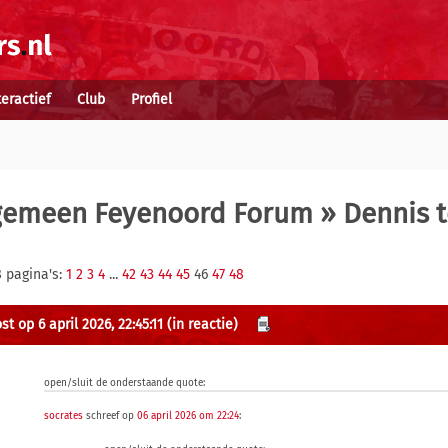
teractief
Club
Profiel
gemeen Feyenoord Forum
» Dennis t
8 pagina's:
1
2
3
4
...
42
43
44
45
46
47
48
t op 6 april 2026, 22:45:11
(in reactie)
open/sluit de onderstaande quote:
socrates
schreef op
06 april 2026 om 22:24
: