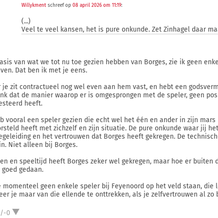
Willykment
schreef op
08 april 2026 om 11:19
:
(...)
Veel te veel kansen, het is pure onkunde. Zet Zinhagel daar ma
asis van wat we tot nu toe gezien hebben van Borges, zie ik geen en
even. Dat ben ik met je eens.
 je zit contractueel nog wel even aan hem vast, en hebt een godsver
enk dat de manier waarop er is omgesprongen met de speler, geen posi
esteerd heeft.
eb vooral een speler gezien die echt wel het één en ander in zijn mar
rsteld heeft met zichzelf en zijn situatie. De pure onkunde waar jij he
egeleiding en het vertrouwen dat Borges heeft gekregen. De technisch
n. Niet alleen bij Borges.
en en speeltijd heeft Borges zeker wel gekregen, maar hoe er buiten
 goed gedaan.
e momenteel geen enkele speler bij Feyenoord op het veld staan, die lekk
eer je maar van die ellende te onttrekken, als je zelfvertrouwen al zo b
1/-0