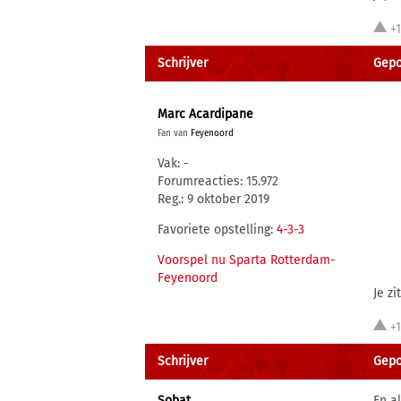
+
Schrijver
Gepos
Marc Acardipane
Fan van
Feyenoord
Vak: -
Forumreacties: 15.972
Reg.: 9 oktober 2019
Favoriete opstelling:
4-3-3
Voorspel nu Sparta Rotterdam-
Feyenoord
Je z
+
Schrijver
Gepos
Sobat
En al