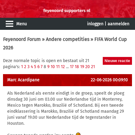
Menu
inloggen
|
aanmelden
Feyenoord Forum
»
Andere competities
» FIFA World Cup
2026
Deze normale topic is open en bestaat uit 21
pagina's:
1
2
3
4
5
6
7
8
9
10
11
12
...
17
18
19
20
21
Marc Acardipane
22-06-2026 00:09:10
Als Nederland als eerste eindigt in de groep, speelt de ploeg
dinsdag 30 juni om 03.00 uur Nederlandse tijd in Monterrey,
Mexico tegen Marokko, Brazilië of Schotland. Bij een tweede
eindklassering is Marokko, Brazilië of Schotland maandag 29
juni vanaf 19.00 uur Nederlandse tijd de tegenstander in
Houston.