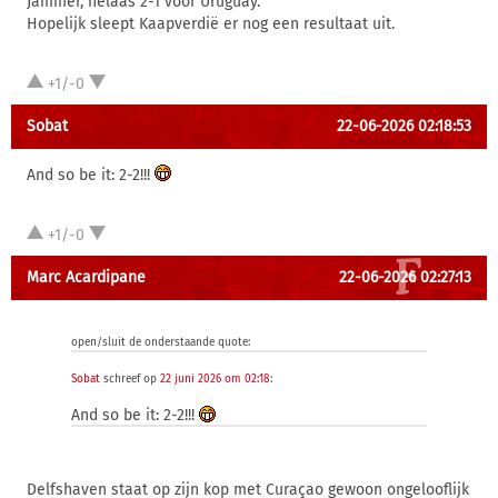
Jammer, helaas 2-1 voor Uruguay.
Hopelijk sleept Kaapverdië er nog een resultaat uit.
+1/-0
Sobat
22-06-2026 02:18:53
And so be it: 2-2!!!
+1/-0
Marc Acardipane
22-06-2026 02:27:13
open/sluit de onderstaande quote:
Sobat
schreef op
22 juni 2026 om 02:18
:
And so be it: 2-2!!!
Delfshaven staat op zijn kop met Curaçao gewoon ongelooflijk