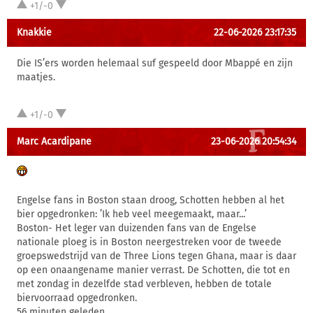
+1/-0
Knakkie
22-06-2026 23:17:35
Die IS’ers worden helemaal suf gespeeld door Mbappé en zijn
maatjes.
+1/-0
Marc Acardipane
23-06-2026 20:54:34
Engelse fans in Boston staan droog, Schotten hebben al het
bier opgedronken: ’Ik heb veel meegemaakt, maar...’
Boston- Het leger van duizenden fans van de Engelse
nationale ploeg is in Boston neergestreken voor de tweede
groepswedstrijd van de Three Lions tegen Ghana, maar is daar
op een onaangename manier verrast. De Schotten, die tot en
met zondag in dezelfde stad verbleven, hebben de totale
biervoorraad opgedronken.
56 minuten geleden