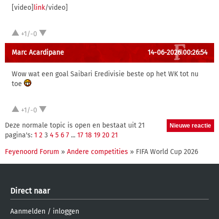
[video]
link
/video]
+1/-0
Marc Acardipane
14-06-2026 00:26:54
Wow wat een goal Saibari Eredivisie beste op het WK tot nu
toe
+1/-0
Deze normale topic is open en bestaat uit 21
pagina's:
1
2
3
4
5
6
7
...
17
18
19
20
21
Feyenoord Forum
»
Andere competities
» FIFA World Cup 2026
Direct naar
Aanmelden
/
inloggen