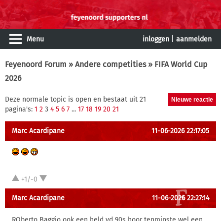
Menu
inloggen
|
aanmelden
Feyenoord Forum
»
Andere competities
» FIFA World Cup
2026
Deze normale topic is open en bestaat uit 21
pagina's:
1
2
3
4
5
6
7
...
17
18
19
20
21
Marc Acardipane
11-06-2026 22:17:05
+1/-0
Marc Acardipane
11-06-2026 22:27:14
ROberto Baggio ook een held vd 90s hoor tenminste wel een