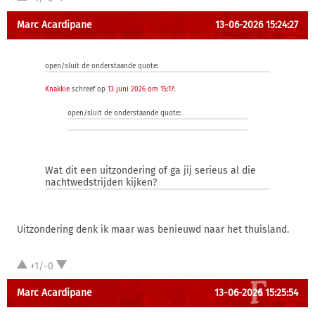
Marc Acardipane
13-06-2026 15:24:27
open/sluit de onderstaande quote:
Knakkie
schreef op
13 juni 2026 om 15:17
:
open/sluit de onderstaande quote:
Wat dit een uitzondering of ga jij serieus al die
nachtwedstrijden kijken?
Uitzondering denk ik maar was benieuwd naar het thuisland.
+1/-0
Marc Acardipane
13-06-2026 15:25:54