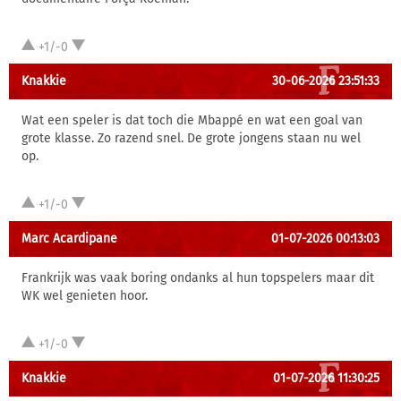
+1/-0
Knakkie
30-06-2026 23:51:33
Wat een speler is dat toch die Mbappé en wat een goal van
grote klasse. Zo razend snel. De grote jongens staan nu wel
op.
+1/-0
Marc Acardipane
01-07-2026 00:13:03
Frankrijk was vaak boring ondanks al hun topspelers maar dit
WK wel genieten hoor.
+1/-0
Knakkie
01-07-2026 11:30:25