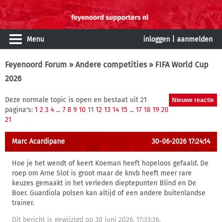
Menu
inloggen
|
aanmelden
Feyenoord Forum
»
Andere competities
» FIFA World Cup
2026
Deze normale topic is open en bestaat uit 21
pagina's:
1
2
3
4
...
7
8
9
10
11
12
13
14
15
...
17
18
19
20
21
Marc Acardipane
30-06-2026 17:24:14
Hoe je het wendt of keert Koeman heeft hopeloos gefaald. De
roep om Arne Slot is groot maar de knvb heeft meer rare
keuzes gemaakt in het verleden dieptepunten Blind en De
Boer. Guardiola polsen kan altijd of een andere buitenlandse
trainer.
Dit bericht is gewijzigd op 30 juni 2026, 17:33:36.