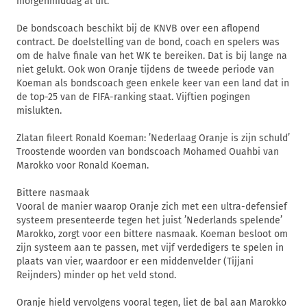
morgenmiddag al uit.”
De bondscoach beschikt bij de KNVB over een aflopend
contract. De doelstelling van de bond, coach en spelers was
om de halve finale van het WK te bereiken. Dat is bij lange na
niet gelukt. Ook won Oranje tijdens de tweede periode van
Koeman als bondscoach geen enkele keer van een land dat in
de top-25 van de FIFA-ranking staat. Vijftien pogingen
mislukten.
Zlatan fileert Ronald Koeman: ’Nederlaag Oranje is zijn schuld’
Troostende woorden van bondscoach Mohamed Ouahbi van
Marokko voor Ronald Koeman.
Bittere nasmaak
Vooral de manier waarop Oranje zich met een ultra-defensief
systeem presenteerde tegen het juist ’Nederlands spelende’
Marokko, zorgt voor een bittere nasmaak. Koeman besloot om
zijn systeem aan te passen, met vijf verdedigers te spelen in
plaats van vier, waardoor er een middenvelder (Tijjani
Reijnders) minder op het veld stond.
Oranje hield vervolgens vooral tegen, liet de bal aan Marokko