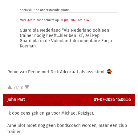
open/sluit de onderstaande quote:
Marc Acardipane
schreef op
30 juni 2026 om 23:40
:
Guardiola Nederland “Als Nederland ooit een
trainer nodig heeft…hier ben ik!”, zei Pep
Guardiola in de Videoland-documentaire Força
Koeman.
Robin van Persie met Dick Adcocaat als assistent.
+1/-0
John Part
01-07-2026 15:06:56
Ik doe eens gek en ga voor Michael Reiziger.
Arne Slot moet nog geen bondscoach worden, maar een club
trainen.