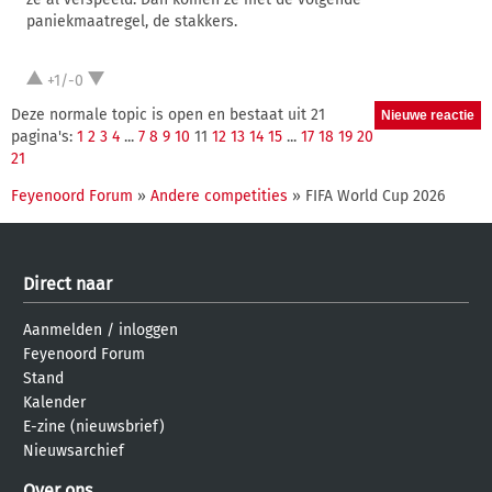
paniekmaatregel, de stakkers.
+1/-0
Deze normale topic is open en bestaat uit 21
pagina's:
1
2
3
4
...
7
8
9
10
11
12
13
14
15
...
17
18
19
20
21
Feyenoord Forum
»
Andere competities
» FIFA World Cup 2026
Direct naar
Aanmelden
/
inloggen
Feyenoord Forum
Stand
Kalender
E-zine (nieuwsbrief)
Nieuwsarchief
Over ons