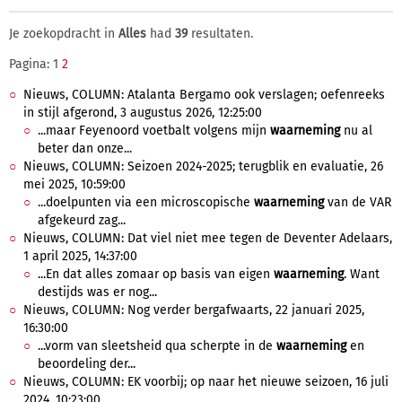
Je zoekopdracht in
Alles
had
39
resultaten.
Pagina: 1
2
Nieuws, COLUMN: Atalanta Bergamo ook verslagen; oefenreeks
in stijl afgerond, 3 augustus 2026, 12:25:00
...maar Feyenoord voetbalt volgens mijn
waarneming
nu al
beter dan onze...
Nieuws, COLUMN: Seizoen 2024-2025; terugblik en evaluatie, 26
mei 2025, 10:59:00
...doelpunten via een microscopische
waarneming
van de VAR
afgekeurd zag...
Nieuws, COLUMN: Dat viel niet mee tegen de Deventer Adelaars,
1 april 2025, 14:37:00
...En dat alles zomaar op basis van eigen
waarneming
. Want
destijds was er nog...
Nieuws, COLUMN: Nog verder bergafwaarts, 22 januari 2025,
16:30:00
...vorm van sleetsheid qua scherpte in de
waarneming
en
beoordeling der...
Nieuws, COLUMN: EK voorbij; op naar het nieuwe seizoen, 16 juli
2024, 10:23:00