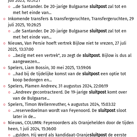
juli 2025, 10:51:21
...de Santander. De 20-jarige Bulgaarse
sluitpost
zal tot en
met het einde van...
Inkomende transfers & transfergeruchten, Transfergeruchten, 29
juli 2025, 10:26:25
...de Santander. De 20-jarige Bulgaarse
sluitpost
zal tot en
met het einde van...
Nieuws, Van Persie hoeft vertrek Bijlow niet te vrezen, 27 juli
2025, 13:37:00
...bezig met een vertrek", zo zegt de
sluitpost
. Bijlow is dus al
aangewezen...
Spelers, Liam Bossin, 30 mei 2025, 13:59:06
...had bij de tijdelijke komst van de
sluitpost
een optie tot
koop bedongen en...
Spelers, Plamen Andreev, 31 augustus 2024, 22:06:19
...Andreev gecontracteerd. De 19-jarige
sluitpost
komt over
van de Bulgaarse...
Spelers, Timon Wellenreuther, 4 augustus 2024, 15:03:32
...reservedoelman wordt van Feyenoord. De
sluitpost
sloot
later in de...
Nieuws, COLUMN: Feyenoorders als Oranjehelden door de tijden
heen, 1 juli 2024, 15:36:00
...gulden. Hij werd als kandidaat-Oranje
sluitpost
de eerste