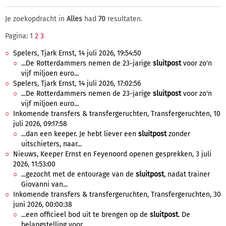
Je zoekopdracht in
Alles
had
70
resultaten.
Pagina: 1
2
3
Spelers, Tjark Ernst, 14 juli 2026, 19:54:50
...De Rotterdammers nemen de 23-jarige
sluitpost
voor zo'n
vijf miljoen euro...
Spelers, Tjark Ernst, 14 juli 2026, 17:02:56
...De Rotterdammers nemen de 23-jarige
sluitpost
voor zo'n
vijf miljoen euro...
Inkomende transfers & transfergeruchten, Transfergeruchten, 10
juli 2026, 09:17:58
...dan een keeper. Je hebt liever een
sluitpost
zonder
uitschieters, naar...
Nieuws, Keeper Ernst en Feyenoord openen gesprekken, 3 juli
2026, 11:53:00
...gezocht met de entourage van de
sluitpost
, nadat trainer
Giovanni van...
Inkomende transfers & transfergeruchten, Transfergeruchten, 30
juni 2026, 00:00:38
...een officieel bod uit te brengen op de
sluitpost
. De
belangstelling voor...