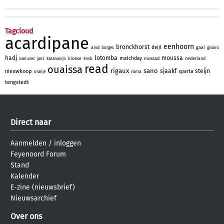
Tagcloud
acardipane
eenhoorn
bronckhorst
deijl
aivd
gaal
borges
givairo
hadj
lotomba
moussa
matchday
kloese
mossad
nederland
ivanusec
jans
kasanwirjo
knvb
read
ouaissa
rigaux
sano
sjaakf
steijn
nieuwkoop
sparta
roma
oranje
tengstedt
Direct naar
Aanmelden
/
inloggen
Feyenoord Forum
Stand
Kalender
E-zine (nieuwsbrief)
Nieuwsarchief
Over ons