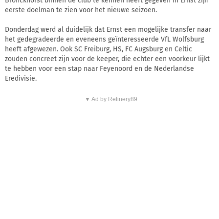
Bronckhorst binnen de club te kennen heeft gegeven in Ernst zijn
eerste doelman te zien voor het nieuwe seizoen.
Donderdag werd al duidelijk dat Ernst een mogelijke transfer naar
het gedegradeerde en eveneens geïnteresseerde VfL Wolfsburg
heeft afgewezen. Ook SC Freiburg, HS, FC Augsburg en Celtic
zouden concreet zijn voor de keeper, die echter een voorkeur lijkt
te hebben voor een stap naar Feyenoord en de Nederlandse
Eredivisie.
▼ Ad by Refinery89