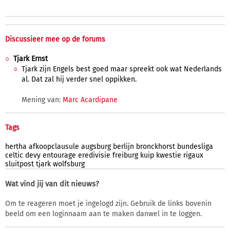
Discussieer mee op de forums
Tjark Ernst
Tjark zijn Engels best goed maar spreekt ook wat Nederlands
al. Dat zal hij verder snel oppikken.
Mening van:
Marc Acardipane
Tags
hertha
afkoopclausule
augsburg
berlijn
bronckhorst
bundesliga
celtic
devy
entourage
eredivisie
freiburg
kuip
kwestie
rigaux
sluitpost
tjark
wolfsburg
Wat vind jij van dit nieuws?
Om te reageren moet je ingelogd zijn. Gebruik de links bovenin
beeld om een loginnaam aan te maken danwel in te loggen.