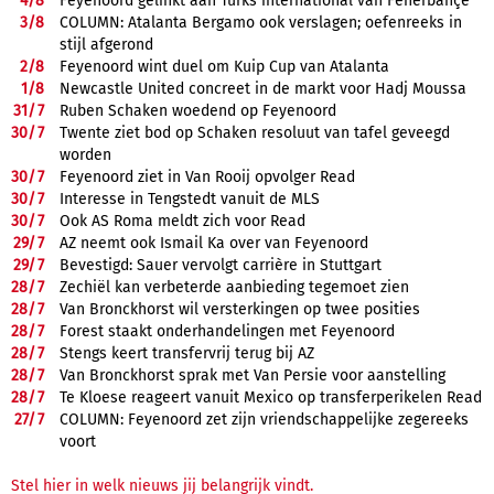
4/
8
Feyenoord gelinkt aan Turks international van Fenerbahçe
3/
8
COLUMN: Atalanta Bergamo ook verslagen; oefenreeks in
stijl afgerond
2/
8
Feyenoord wint duel om Kuip Cup van Atalanta
1/
8
Newcastle United concreet in de markt voor Hadj Moussa
31/
7
Ruben Schaken woedend op Feyenoord
30/
7
Twente ziet bod op Schaken resoluut van tafel geveegd
worden
30/
7
Feyenoord ziet in Van Rooij opvolger Read
30/
7
Interesse in Tengstedt vanuit de MLS
30/
7
Ook AS Roma meldt zich voor Read
29/
7
AZ neemt ook Ismail Ka over van Feyenoord
29/
7
Bevestigd: Sauer vervolgt carrière in Stuttgart
28/
7
Zechiël kan verbeterde aanbieding tegemoet zien
28/
7
Van Bronckhorst wil versterkingen op twee posities
28/
7
Forest staakt onderhandelingen met Feyenoord
28/
7
Stengs keert transfervrij terug bij AZ
28/
7
Van Bronckhorst sprak met Van Persie voor aanstelling
28/
7
Te Kloese reageert vanuit Mexico op transferperikelen Read
27/
7
COLUMN: Feyenoord zet zijn vriendschappelijke zegereeks
voort
Stel hier in welk nieuws jij belangrijk vindt.