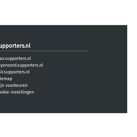
upporters.nl
ax.supporters.nl
eyenoord.supporters.nl
V.supporters.nl
itemap
ijn voorkeuren
ookie-instellingen