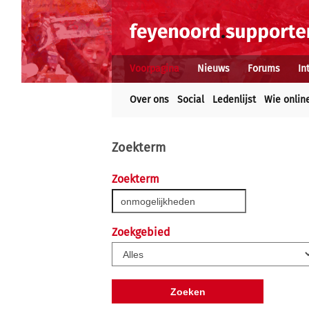
Voorpagina
Nieuws
Forums
In
Over ons
Social
Ledenlijst
Wie onlin
Zoekterm
Zoekterm
Zoekgebied