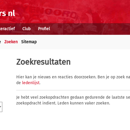
teractief
Club
Profiel
e
Zoeken
Sitemap
Zoekresultaten
Hier kan je nieuws en reacties doorzoeken. Ben je op zoek na
de
ledenlijst
.
Je hebt veel zoekopdrachten gedaan gedurende de laatste s
zoekopdracht indient. Leden kunnen vaker zoeken.