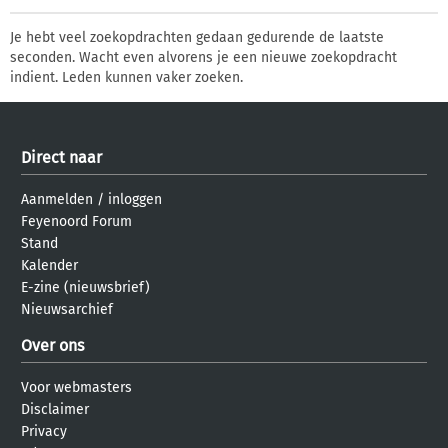
Je hebt veel zoekopdrachten gedaan gedurende de laatste
seconden. Wacht even alvorens je een nieuwe zoekopdracht
indient. Leden kunnen vaker zoeken.
Direct naar
Aanmelden
/
inloggen
Feyenoord Forum
Stand
Kalender
E-zine (nieuwsbrief)
Nieuwsarchief
Over ons
Voor webmasters
Disclaimer
Privacy