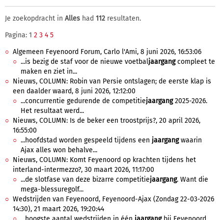
Je zoekopdracht in
Alles
had
112
resultaten.
Pagina: 1
2
3
4
5
Algemeen Feyenoord Forum, Carlo l'Ami, 8 juni 2026, 16:53:06
...is bezig de staf voor de nieuwe voetbal
jaargang
compleet te
maken en ziet in...
Nieuws, COLUMN: Robin van Persie ontslagen; de eerste klap is
een daalder waard, 8 juni 2026, 12:12:00
...concurrentie gedurende de competitie
jaargang
2025-2026.
Het resultaat werd...
Nieuws, COLUMN: Is de beker een troostprijs?, 20 april 2026,
16:55:00
...hoofdstad worden gespeeld tijdens een
jaargang
waarin
Ajax alles won behalve...
Nieuws, COLUMN: Komt Feyenoord op krachten tijdens het
interland-intermezzo?, 30 maart 2026, 11:17:00
...de slotfase van deze bizarre competitie
jaargang
. Want die
mega-blessuregolf...
Wedstrijden van Feyenoord, Feyenoord-Ajax (Zondag 22-03-2026
14:30), 21 maart 2026, 19:20:44
...hoogste aantal wedstrijden in één
jaargang
bij Feyenoord.