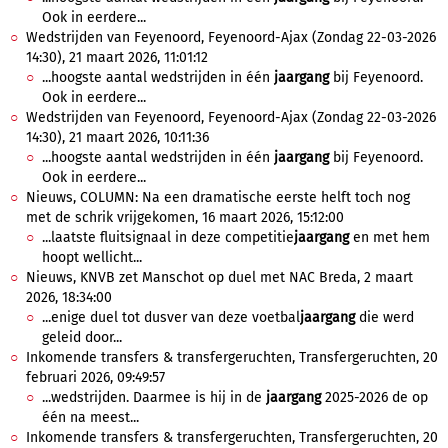
Ook in eerdere...
Wedstrijden van Feyenoord, Feyenoord-Ajax (Zondag 22-03-2026
14:30), 21 maart 2026, 11:01:12
...hoogste aantal wedstrijden in één
jaargang
bij Feyenoord.
Ook in eerdere...
Wedstrijden van Feyenoord, Feyenoord-Ajax (Zondag 22-03-2026
14:30), 21 maart 2026, 10:11:36
...hoogste aantal wedstrijden in één
jaargang
bij Feyenoord.
Ook in eerdere...
Nieuws, COLUMN: Na een dramatische eerste helft toch nog
met de schrik vrijgekomen, 16 maart 2026, 15:12:00
...laatste fluitsignaal in deze competitie
jaargang
en met hem
hoopt wellicht...
Nieuws, KNVB zet Manschot op duel met NAC Breda, 2 maart
2026, 18:34:00
...enige duel tot dusver van deze voetbal
jaargang
die werd
geleid door...
Inkomende transfers & transfergeruchten, Transfergeruchten, 20
februari 2026, 09:49:57
...wedstrijden. Daarmee is hij in de
jaargang
2025-2026 de op
één na meest...
Inkomende transfers & transfergeruchten, Transfergeruchten, 20