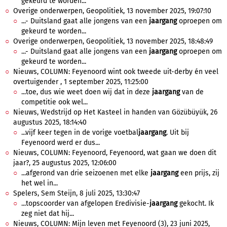
gekeurd te worden...
Overige onderwerpen, Geopolitiek, 13 november 2025, 19:07:10
...- Duitsland gaat alle jongens van een
jaargang
oproepen om
gekeurd te worden...
Overige onderwerpen, Geopolitiek, 13 november 2025, 18:48:49
...- Duitsland gaat alle jongens van een
jaargang
oproepen om
gekeurd te worden...
Nieuws, COLUMN: Feyenoord wint ook tweede uit-derby én veel
overtuigender , 1 september 2025, 11:25:00
...toe, dus wie weet doen wij dat in deze
jaargang
van de
competitie ook wel...
Nieuws, Wedstrijd op Het Kasteel in handen van Gözübüyük, 26
augustus 2025, 18:14:40
...vijf keer tegen in de vorige voetbal
jaargang
. Uit bij
Feyenoord werd er dus...
Nieuws, COLUMN: Feyenoord, Feyenoord, wat gaan we doen dit
jaar?, 25 augustus 2025, 12:06:00
...afgerond van drie seizoenen met elke
jaargang
een prijs, zij
het wel in...
Spelers, Sem Steijn, 8 juli 2025, 13:30:47
...topscoorder van afgelopen Eredivisie-
jaargang
gekocht. Ik
zeg niet dat hij...
Nieuws, COLUMN: Mijn leven met Feyenoord (3), 23 juni 2025,