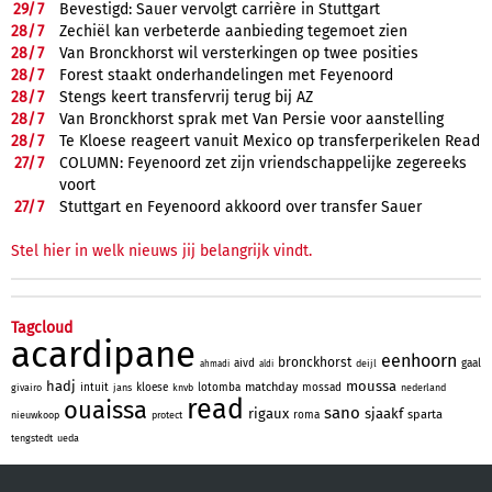
29/
7
Bevestigd: Sauer vervolgt carrière in Stuttgart
28/
7
Zechiël kan verbeterde aanbieding tegemoet zien
28/
7
Van Bronckhorst wil versterkingen op twee posities
28/
7
Forest staakt onderhandelingen met Feyenoord
28/
7
Stengs keert transfervrij terug bij AZ
28/
7
Van Bronckhorst sprak met Van Persie voor aanstelling
28/
7
Te Kloese reageert vanuit Mexico op transferperikelen Read
27/
7
COLUMN: Feyenoord zet zijn vriendschappelijke zegereeks
voort
27/
7
Stuttgart en Feyenoord akkoord over transfer Sauer
Stel hier in welk nieuws jij belangrijk vindt.
Tagcloud
acardipane
eenhoorn
bronckhorst
aivd
gaal
deijl
ahmadi
aldi
hadj
moussa
matchday
intuit
kloese
lotomba
mossad
givairo
jans
knvb
nederland
read
ouaissa
sano
rigaux
sjaakf
sparta
roma
nieuwkoop
protect
tengstedt
ueda