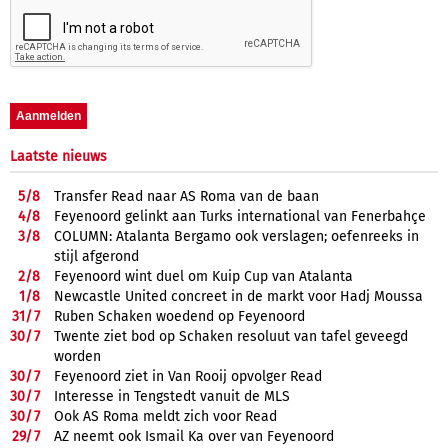
Laatste nieuws
5/
8
Transfer Read naar AS Roma van de baan
4/
8
Feyenoord gelinkt aan Turks international van Fenerbahçe
3/
8
COLUMN: Atalanta Bergamo ook verslagen; oefenreeks in
stijl afgerond
2/
8
Feyenoord wint duel om Kuip Cup van Atalanta
1/
8
Newcastle United concreet in de markt voor Hadj Moussa
31/
7
Ruben Schaken woedend op Feyenoord
30/
7
Twente ziet bod op Schaken resoluut van tafel geveegd
worden
30/
7
Feyenoord ziet in Van Rooij opvolger Read
30/
7
Interesse in Tengstedt vanuit de MLS
30/
7
Ook AS Roma meldt zich voor Read
29/
7
AZ neemt ook Ismail Ka over van Feyenoord