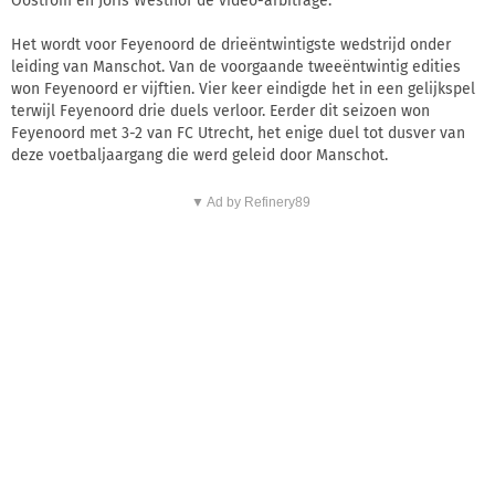
Oostrom en Joris Westhof de video-arbitrage.
Het wordt voor Feyenoord de drieëntwintigste wedstrijd onder
leiding van Manschot. Van de voorgaande tweeëntwintig edities
won Feyenoord er vijftien. Vier keer eindigde het in een gelijkspel
terwijl Feyenoord drie duels verloor. Eerder dit seizoen won
Feyenoord met 3-2 van FC Utrecht, het enige duel tot dusver van
deze voetbaljaargang die werd geleid door Manschot.
▼ Ad by Refinery89