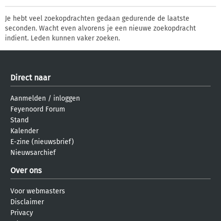
Je hebt veel zoekopdrachten gedaan gedurende de laatste
seconden. Wacht even alvorens je een nieuwe zoekopdracht
indient. Leden kunnen vaker zoeken.
Direct naar
Aanmelden
/
inloggen
Feyenoord Forum
Stand
Kalender
E-zine (nieuwsbrief)
Nieuwsarchief
Over ons
Voor webmasters
Disclaimer
Privacy