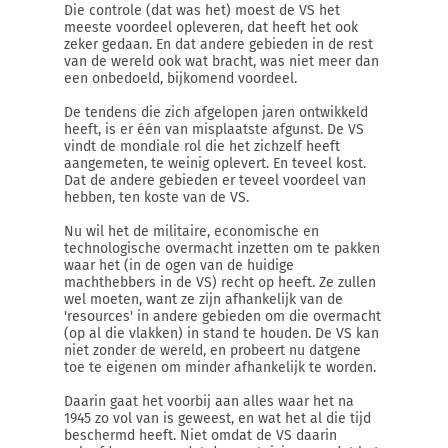
Die controle (dat was het) moest de VS het
meeste voordeel opleveren, dat heeft het ook
zeker gedaan. En dat andere gebieden in de rest
van de wereld ook wat bracht, was niet meer dan
een onbedoeld, bijkomend voordeel.
De tendens die zich afgelopen jaren ontwikkeld
heeft, is er één van misplaatste afgunst. De VS
vindt de mondiale rol die het zichzelf heeft
aangemeten, te weinig oplevert. En teveel kost.
Dat de andere gebieden er teveel voordeel van
hebben, ten koste van de VS.
Nu wil het de militaire, economische en
technologische overmacht inzetten om te pakken
waar het (in de ogen van de huidige
machthebbers in de VS) recht op heeft. Ze zullen
wel moeten, want ze zijn afhankelijk van de
'resources' in andere gebieden om die overmacht
(op al die vlakken) in stand te houden. De VS kan
niet zonder de wereld, en probeert nu datgene
toe te eigenen om minder afhankelijk te worden.
Daarin gaat het voorbij aan alles waar het na
1945 zo vol van is geweest, en wat het al die tijd
beschermd heeft. Niet omdat de VS daarin