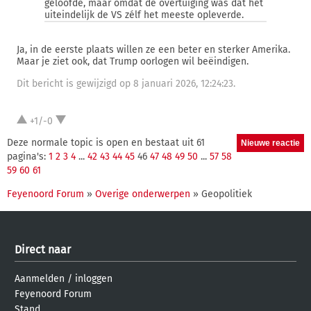
geloofde, maar omdat de overtuiging was dat het
uiteindelijk de VS zélf het meeste opleverde.
Ja, in de eerste plaats willen ze een beter en sterker Amerika.
Maar je ziet ook, dat Trump oorlogen wil beëindigen.
Dit bericht is gewijzigd op 8 januari 2026, 12:24:23.
+1/-0
Deze normale topic is open en bestaat uit 61
pagina's:
1
2
3
4
...
42
43
44
45
46
47
48
49
50
...
57
58
59
60
61
Feyenoord Forum
»
Overige onderwerpen
» Geopolitiek
Direct naar
Aanmelden
/
inloggen
Feyenoord Forum
Stand