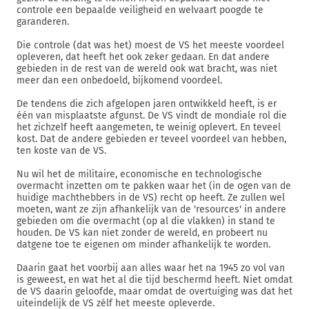
controle een bepaalde veiligheid en welvaart poogde te
garanderen.
Die controle (dat was het) moest de VS het meeste voordeel
opleveren, dat heeft het ook zeker gedaan. En dat andere
gebieden in de rest van de wereld ook wat bracht, was niet
meer dan een onbedoeld, bijkomend voordeel.
De tendens die zich afgelopen jaren ontwikkeld heeft, is er
één van misplaatste afgunst. De VS vindt de mondiale rol die
het zichzelf heeft aangemeten, te weinig oplevert. En teveel
kost. Dat de andere gebieden er teveel voordeel van hebben,
ten koste van de VS.
Nu wil het de militaire, economische en technologische
overmacht inzetten om te pakken waar het (in de ogen van de
huidige machthebbers in de VS) recht op heeft. Ze zullen wel
moeten, want ze zijn afhankelijk van de 'resources' in andere
gebieden om die overmacht (op al die vlakken) in stand te
houden. De VS kan niet zonder de wereld, en probeert nu
datgene toe te eigenen om minder afhankelijk te worden.
Daarin gaat het voorbij aan alles waar het na 1945 zo vol van
is geweest, en wat het al die tijd beschermd heeft. Niet omdat
de VS daarin geloofde, maar omdat de overtuiging was dat het
uiteindelijk de VS zélf het meeste opleverde.