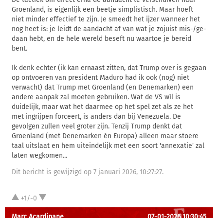
Groenland, is eigenlijk een beetje simplistisch. Maar hoeft
niet minder effectief te zijn. Je smeedt het ijzer wanneer het
nog heet is: je leidt de aandacht af van wat je zojuist mis-/ge-
daan hebt, en de hele wereld beseft nu waartoe je bereid
bent.
Ik denk echter (ik kan ernaast zitten, dat Trump over is gegaan
op ontvoeren van president Maduro had ik ook (nog) niet
verwacht) dat Trump met Groenland (en Denemarken) een
andere aanpak zal moeten gebruiken. Wat de VS wíl is
duidelijk, maar wat het daarmee op het spel zet als ze het
met ingrijpen forceert, is anders dan bij Venezuela. De
gevolgen zullen veel groter zijn. Tenzij Trump denkt dat
Groenland (met Denemarken én Europa) alleen maar stoere
taal uitslaat en hem uiteindelijk met een soort 'annexatie' zal
laten wegkomen...
Dit bericht is gewijzigd op 7 januari 2026, 10:27:27.
+1/-0
Marc Acardipane
07-01-2026 10:30:45