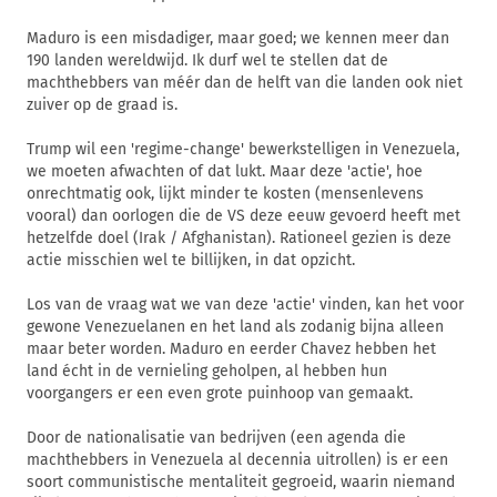
Maduro is een misdadiger, maar goed; we kennen meer dan
190 landen wereldwijd. Ik durf wel te stellen dat de
machthebbers van méér dan de helft van die landen ook niet
zuiver op de graad is.
Trump wil een 'regime-change' bewerkstelligen in Venezuela,
we moeten afwachten of dat lukt. Maar deze 'actie', hoe
onrechtmatig ook, lijkt minder te kosten (mensenlevens
vooral) dan oorlogen die de VS deze eeuw gevoerd heeft met
hetzelfde doel (Irak / Afghanistan). Rationeel gezien is deze
actie misschien wel te billijken, in dat opzicht.
Los van de vraag wat we van deze 'actie' vinden, kan het voor
gewone Venezuelanen en het land als zodanig bijna alleen
maar beter worden. Maduro en eerder Chavez hebben het
land écht in de vernieling geholpen, al hebben hun
voorgangers er een even grote puinhoop van gemaakt.
Door de nationalisatie van bedrijven (een agenda die
machthebbers in Venezuela al decennia uitrollen) is er een
soort communistische mentaliteit gegroeid, waarin niemand