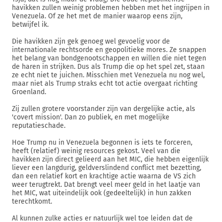
havikken zullen weinig problemen hebben met het ingrijpen in
Venezuela. Of ze het met de manier waarop eens zijn,
betwijfel ik.
Die havikken zijn gek genoeg wel gevoelig voor de
internationale rechtsorde en geopolitieke mores. Ze snappen
het belang van bondgenootschappen en willen die niet tegen
de haren in strijken. Dus als Trump die op het spel zet, staan
ze echt niet te juichen. Misschien met Venezuela nu nog wel,
maar niet als Trump straks echt tot actie overgaat richting
Groenland.
Zij zullen grotere voorstander zijn van dergelijke actie, als
'covert mission'. Dan zo publiek, en met mogelijke
reputatieschade.
Hoe Trump nu in Venezuela begonnen is iets te forceren,
heeft (relatief) weinig resources gekost. Veel van die
havikken zijn direct gelieerd aan het MIC, die hebben eigenlijk
liever een langdurig, geldverslindend conflict met bezetting,
dan een relatief kort en krachtige actie waarna de VS zich
weer terugtrekt. Dat brengt veel meer geld in het laatje van
het MIC, wat uiteindelijk ook (gedeeltelijk) in hun zakken
terechtkomt.
Al kunnen zulke acties er natuurlijk wel toe leiden dat de