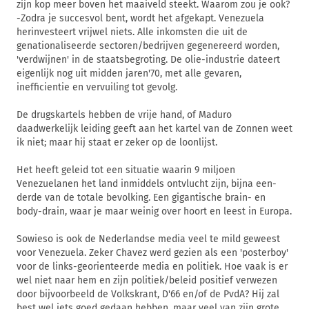
zijn kop meer boven het maaiveld steekt. Waarom zou je ook?
-Zodra je succesvol bent, wordt het afgekapt. Venezuela
herinvesteert vrijwel niets. Alle inkomsten die uit de
genationaliseerde sectoren/bedrijven gegenereerd worden,
'verdwijnen' in de staatsbegroting. De olie-industrie dateert
eigenlijk nog uit midden jaren'70, met alle gevaren,
inefficientie en vervuiling tot gevolg.
De drugskartels hebben de vrije hand, of Maduro
daadwerkelijk leiding geeft aan het kartel van de Zonnen weet
ik niet; maar hij staat er zeker op de loonlijst.
Het heeft geleid tot een situatie waarin 9 miljoen
Venezuelanen het land inmiddels ontvlucht zijn, bijna een-
derde van de totale bevolking. Een gigantische brain- en
body-drain, waar je maar weinig over hoort en leest in Europa.
Sowieso is ook de Nederlandse media veel te mild geweest
voor Venezuela. Zeker Chavez werd gezien als een 'posterboy'
voor de links-georienteerde media en politiek. Hoe vaak is er
wel niet naar hem en zijn politiek/beleid positief verwezen
door bijvoorbeeld de Volkskrant, D'66 en/of de PvdA? Hij zal
best wel iets goed gedaan hebben, maar veel van zijn grote