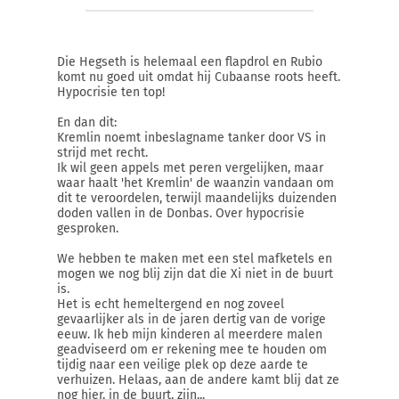
Die Hegseth is helemaal een flapdrol en Rubio
komt nu goed uit omdat hij Cubaanse roots heeft.
Hypocrisie ten top!
En dan dit:
Kremlin noemt inbeslagname tanker door VS in
strijd met recht.
Ik wil geen appels met peren vergelijken, maar
waar haalt 'het Kremlin' de waanzin vandaan om
dit te veroordelen, terwijl maandelijks duizenden
doden vallen in de Donbas. Over hypocrisie
gesproken.
We hebben te maken met een stel mafketels en
mogen we nog blij zijn dat die Xi niet in de buurt
is.
Het is echt hemeltergend en nog zoveel
gevaarlijker als in de jaren dertig van de vorige
eeuw. Ik heb mijn kinderen al meerdere malen
geadviseerd om er rekening mee te houden om
tijdig naar een veilige plek op deze aarde te
verhuizen. Helaas, aan de andere kamt blij dat ze
nog hier, in de buurt, zijn...