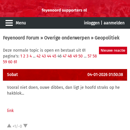
Menu
inloggen
|
aanmelden
Feyenoord Forum
»
Overige onderwerpen
» Geopolitiek
Deze normale topic is open en bestaat uit 61
pagina's:
1
2
3
4
...
42
43
44
45
46
47
48
49
50
...
57
58
59
60
61
Sobat
04-01-2026 01:50:38
Vooral niet doen, ouwe dibbes, dan ligt je hoofd straks op he
hakblok...
link
+1/-0