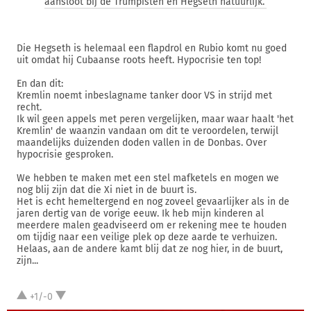
aansloot bij de Trumpisten en Hegseth natuurlijk.
Die Hegseth is helemaal een flapdrol en Rubio komt nu goed
uit omdat hij Cubaanse roots heeft. Hypocrisie ten top!
En dan dit:
Kremlin noemt inbeslagname tanker door VS in strijd met
recht.
Ik wil geen appels met peren vergelijken, maar waar haalt 'het
Kremlin' de waanzin vandaan om dit te veroordelen, terwijl
maandelijks duizenden doden vallen in de Donbas. Over
hypocrisie gesproken.
We hebben te maken met een stel mafketels en mogen we
nog blij zijn dat die Xi niet in de buurt is.
Het is echt hemeltergend en nog zoveel gevaarlijker als in de
jaren dertig van de vorige eeuw. Ik heb mijn kinderen al
meerdere malen geadviseerd om er rekening mee te houden
om tijdig naar een veilige plek op deze aarde te verhuizen.
Helaas, aan de andere kamt blij dat ze nog hier, in de buurt,
zijn...
+1/-0