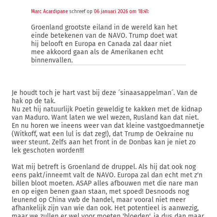
Marc Acardipane
schreef op
06 januari 2026 om 18:41
:
Groenland grootste eiland in de wereld kan het
einde betekenen van de NAVO. Trump doet wat
hij belooft en Europa en Canada zal daar niet
mee akkoord gaan als de Amerikanen echt
binnenvallen.
Je houdt toch je hart vast bij deze ´sinaasappelman´. Van de
hak op de tak.
Nu zet hij natuurlijk Poetin geweldig te kakken met de kidnap
van Maduro. Want laten we wel wezen, Rusland kan dat niet.
En nu horen we ineens weer van dat kleine vastgoedmannetje
(Witkoff, wat een lul is dat zeg!), dat Trump de Oekraine nu
weer steunt. Zelfs aan het front in de Donbas kan je niet zo
lek geschoten worden!!!
Wat mij betreft is Groenland de druppel. Als hij dat ook nog
eens pakt/inneemt valt de NAVO. Europa zal dan echt met z'n
billen bloot moeten. ASAP alles afbouwen met die nare man
en op eigen benen gaan staan, met spoed! Desnoods nog
leunend op China vwb de handel, maar vooral niet meer
afhankelijk zijn van wie dan ook. Het potentieel is aanwezig,
maar we zullen er wel voor moeten 'bloeden', ja dus dan maar