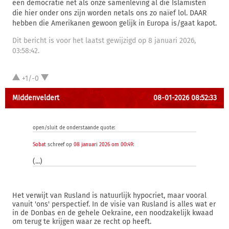
een democratie net als onze samenleving al die Islamisten
die hier onder ons zijn worden netals ons zo naïef lol. DAAR
hebben die Amerikanen gewoon gelijk in Europa is/gaat kapot.
Dit bericht is voor het laatst gewijzigd op 8 januari 2026,
03:58:42.
+1/-0
MIddenveldert
08-01-2026 08:52:33
open/sluit de onderstaande quote:
Sobat
schreef op
08 januari 2026 om 00:49
:
(...)
Het verwijt van Rusland is natuurlijk hypocriet, maar vooral
vanuit 'ons' perspectief. In de visie van Rusland is alles wat er
in de Donbas en de gehele Oekraine, een noodzakelijk kwaad
om terug te krijgen waar ze recht op heeft.