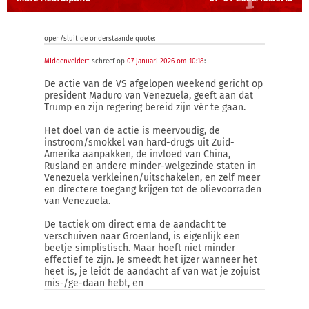
open/sluit de onderstaande quote:
MIddenveldert
schreef op
07 januari 2026 om 10:18
:
De actie van de VS afgelopen weekend gericht op
president Maduro van Venezuela, geeft aan dat
Trump en zijn regering bereid zijn vér te gaan.
Het doel van de actie is meervoudig, de
instroom/smokkel van hard-drugs uit Zuid-
Amerika aanpakken, de invloed van China,
Rusland en andere minder-welgezinde staten in
Venezuela verkleinen/uitschakelen, en zelf meer
en directere toegang krijgen tot de olievoorraden
van Venezuela.
De tactiek om direct erna de aandacht te
verschuiven naar Groenland, is eigenlijk een
beetje simplistisch. Maar hoeft niet minder
effectief te zijn. Je smeedt het ijzer wanneer het
heet is, je leidt de aandacht af van wat je zojuist
mis-/ge-daan hebt, en