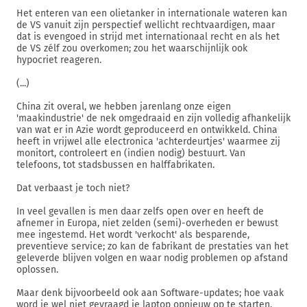
Het enteren van een olietanker in internationale wateren kan
de VS vanuit zijn perspectief wellicht rechtvaardigen, maar
dat is evengoed in strijd met internationaal recht en als het
de VS zélf zou overkomen; zou het waarschijnlijk ook
hypocriet reageren.
(...)
China zit overal, we hebben jarenlang onze eigen
'maakindustrie' de nek omgedraaid en zijn volledig afhankelijk
van wat er in Azie wordt geproduceerd en ontwikkeld. China
heeft in vrijwel alle electronica 'achterdeurtjes' waarmee zij
monitort, controleert en (indien nodig) bestuurt. Van
telefoons, tot stadsbussen en halffabrikaten.
Dat verbaast je toch niet?
In veel gevallen is men daar zelfs open over en heeft de
afnemer in Europa, niet zelden (semi)-overheden er bewust
mee ingestemd. Het wordt 'verkocht' als besparende,
preventieve service; zo kan de fabrikant de prestaties van het
geleverde blijven volgen en waar nodig problemen op afstand
oplossen.
Maar denk bijvoorbeeld ook aan Software-updates; hoe vaak
word je wel niet gevraagd je laptop opnieuw op te starten,