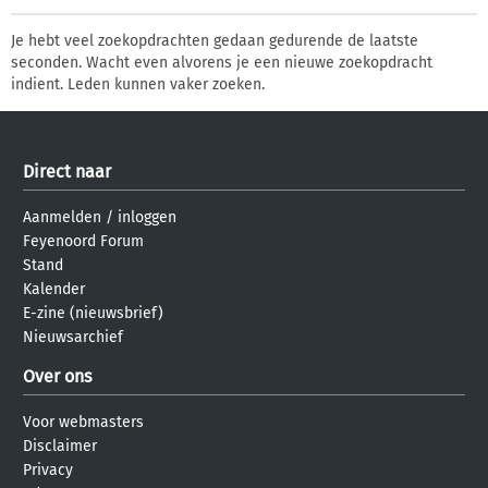
Je hebt veel zoekopdrachten gedaan gedurende de laatste
seconden. Wacht even alvorens je een nieuwe zoekopdracht
indient. Leden kunnen vaker zoeken.
Direct naar
Aanmelden
/
inloggen
Feyenoord Forum
Stand
Kalender
E-zine (nieuwsbrief)
Nieuwsarchief
Over ons
Voor webmasters
Disclaimer
Privacy