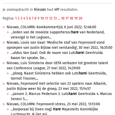
Je zoekopdracht in
Nieuws
had
497
resultaten.
Pagina:
1
2
3
4
5
6
7
8
9
10
11
12
13
...
16
17
18
19
20
Nieuws, COLUMN: Komkommertijd, 6 juni 2022, 12:48:00
...leden van de mooiste supporterssc
hare
van Nederland,
verenigd in het Legioen...
Nieuws, Louis van Gaal: 'Medische staf van Feyenoord vond
oproepen van Justin Bijlow niet verstandig', 30 mei 2022, 16:35:00
...aldus Van Gaal. Ook de naam van Luts
hare
l Geertruida
kwam ter sprake. De...
Nieuws, Luis Sinisterra door UEFA verkozen tot grootste talent
van Conference League, 27 mei 2022, 14:29:00
...ploeg. Naast Sinisterra hebben ook Luts
hare
l Geertruida,
Gernot Trauner,...
Nieuws, Feyenoord met selectie van 23 spelers naar Albanië,
Justin Bijlow weer bij de groep, 23 mei 2022, 15:14:57
...Jansen 2. Marcus Pedersen 3. Luts
hare
l Geertruida 4. Marcos
Senesi 5....
Nieuws, COLUMN: Feyenoord-stress, 23 mei 2022, 13:13:00
...korporaal bij (toen nog)
Hare
Majesteits Koninklijke
Luchtmacht. Ik liet mij...