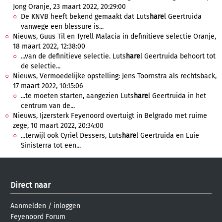
Jong Oranje, 23 maart 2022, 20:29:00
De KNVB heeft bekend gemaakt dat Luts
hare
l Geertruida
vanwege een blessure is...
Nieuws, Guus Til en Tyrell Malacia in definitieve selectie Oranje,
18 maart 2022, 12:38:00
...van de definitieve selectie. Luts
hare
l Geertruida behoort tot
de selectie...
Nieuws, Vermoedelijke opstelling: Jens Toornstra als rechtsback,
17 maart 2022, 10:15:06
...te moeten starten, aangezien Luts
hare
l Geertruida in het
centrum van de...
Nieuws, Ijzersterk Feyenoord overtuigt in Belgrado met ruime
zege, 10 maart 2022, 20:34:00
...terwijl ook Cyriel Dessers, Luts
hare
l Geertruida en Luie
Sinisterra tot een...
Direct naar
Aanmelden
/
inloggen
Feyenoord Forum