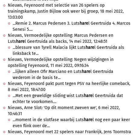
Nieuws, Feyenoord met selectie van 26 spelers op
trainingskamp, Justin Bijlow ook weer bij groep, 18 mei 2022,
13:03:00
...Remie 2. Marcus Pedersen 3. Luts
hare
l Geertruida 4. Marcos
Senesi 5....
Nieuws, Vermoedelijke opstelling: Marcus Pedersen en
Luts
hare
l Geertruida als backs, 14 mei 2022, 12:48:51
...blessure van Tyrell Malacia lijkt Luts
hare
l Geertruida als
linksback te...
Nieuws, Vermoedelijke opstelling: Negen wijzigingen in
opstelling Feyenoord, 11 mei 2022, 09:16:34
...lijken alleen Ofir Marciano en Luts
hare
l Geertruida
wederom in de basis te...
Nieuws, Feyenoord pakt punt tegen PSV na heerlijke comeback,
8 mei 2022, 18:47:00
...Met een geweldige sliding wist Luts
hare
l Geertruida dat
echter te voorkomen....
Nieuws, Arne Slot: 'Op dit moment zweven we', 6 mei 2022,
10:46:31
...moment in de slotfase waarbij Luts
hare
l nog een paar keer
even flink over de...
Nieuws, Feyenoord met 22 spelers naar Frankrijk, Jens Toornstra