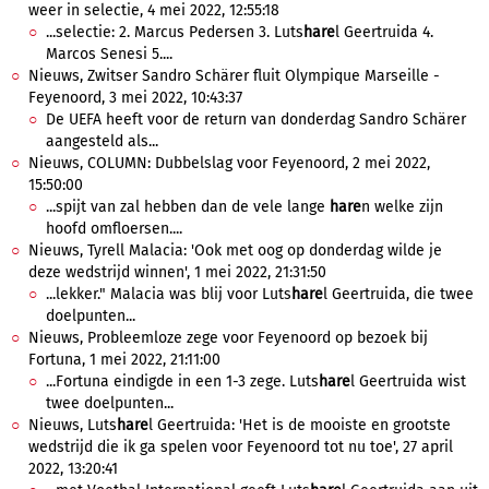
weer in selectie, 4 mei 2022, 12:55:18
...selectie: 2. Marcus Pedersen 3. Luts
hare
l Geertruida 4.
Marcos Senesi 5....
Nieuws, Zwitser Sandro Schärer fluit Olympique Marseille -
Feyenoord, 3 mei 2022, 10:43:37
De UEFA heeft voor de return van donderdag Sandro Schärer
aangesteld als...
Nieuws, COLUMN: Dubbelslag voor Feyenoord, 2 mei 2022,
15:50:00
...spijt van zal hebben dan de vele lange
hare
n welke zijn
hoofd omfloersen....
Nieuws, Tyrell Malacia: 'Ook met oog op donderdag wilde je
deze wedstrijd winnen', 1 mei 2022, 21:31:50
...lekker." Malacia was blij voor Luts
hare
l Geertruida, die twee
doelpunten...
Nieuws, Probleemloze zege voor Feyenoord op bezoek bij
Fortuna, 1 mei 2022, 21:11:00
...Fortuna eindigde in een 1-3 zege. Luts
hare
l Geertruida wist
twee doelpunten...
Nieuws, Luts
hare
l Geertruida: 'Het is de mooiste en grootste
wedstrijd die ik ga spelen voor Feyenoord tot nu toe', 27 april
2022, 13:20:41