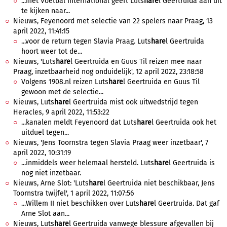
...met Voetbal International geeft Luts
hare
l Geertruida aan uit
te kijken naar...
Nieuws, Feyenoord met selectie van 22 spelers naar Praag, 13
april 2022, 11:41:15
...voor de return tegen Slavia Praag. Luts
hare
l Geertruida
hoort weer tot de...
Nieuws, 'Luts
hare
l Geertruida en Guus Til reizen mee naar
Praag, inzetbaarheid nog onduidelijk', 12 april 2022, 23:18:58
Volgens 1908.nl reizen Luts
hare
l Geertruida en Guus Til
gewoon met de selectie...
Nieuws, Luts
hare
l Geertruida mist ook uitwedstrijd tegen
Heracles, 9 april 2022, 11:53:22
...kanalen meldt Feyenoord dat Luts
hare
l Geertruida ook het
uitduel tegen...
Nieuws, 'Jens Toornstra tegen Slavia Praag weer inzetbaar', 7
april 2022, 10:31:19
...inmiddels weer helemaal hersteld. Luts
hare
l Geertruida is
nog niet inzetbaar.
Nieuws, Arne Slot: 'Luts
hare
l Geertruida niet beschikbaar, Jens
Toornstra twijfel', 1 april 2022, 11:07:56
...Willem II niet beschikken over Luts
hare
l Geertruida. Dat gaf
Arne Slot aan...
Nieuws, Luts
hare
l Geertruida vanwege blessure afgevallen bij