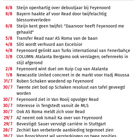
6/
8
Steijn openhartig over debuutjaar bij Feyenoord
6/
8
Bayern haakte af voor Read door twijfelachtig
blessureverleden
6/
8
Steijn kent geen twijfel: "Daarvoor heeft Feyenoord me
gehaald"
5/
8
Transfer Read naar AS Roma van de baan
4/
8
Sliti wordt verhuurd aan Excelsior
4/
8
Feyenoord gelinkt aan Turks international van Fenerbahçe
3/
8
COLUMN: Atalanta Bergamo ook verslagen; oefenreeks in
stijl afgerond
2/
8
Feyenoord wint duel om Kuip Cup van Atalanta
1/
8
Newcastle United concreet in de markt voor Hadj Moussa
31/
7
Ruben Schaken woedend op Feyenoord
30/
7
Twente ziet bod op Schaken resoluut van tafel geveegd
worden
30/
7
Feyenoord ziet in Van Rooij opvolger Read
30/
7
Interesse in Tengstedt vanuit de MLS
30/
7
Ook AS Roma meldt zich voor Read
29/
7
AZ neemt ook Ismail Ka over van Feyenoord
29/
7
Bevestigd: Sauer vervolgt carrière in Stuttgart
28/
7
Zechiël kan verbeterde aanbieding tegemoet zien
28/
7
Van Bronckhorst wil versterkingen op twee posities