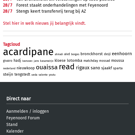
28/
7
Forest staakt onderhandelingen met Feyenoord
28/
7
Stengs keert transfervrij terug bij AZ
Stel hier in welk nieuws jij belangrijk vindt.
Tagcloud
acardipane
eenhoorn
bronckhorst
deijl
aivd
borges
ahmadi
lotomba
hadj
kloese
moussa
matchday
givairo
mossad
ivanusec
jans
kasanwirjo
read
ouaissa
rigaux
sano
sjaakf
nieuwkoop
sparta
nederland
steijn
tengstedt
ueda
valente
youtu
Direct naar
Aanmelden
/
inloggen
Feyenoord Forum
Stand
Kalender