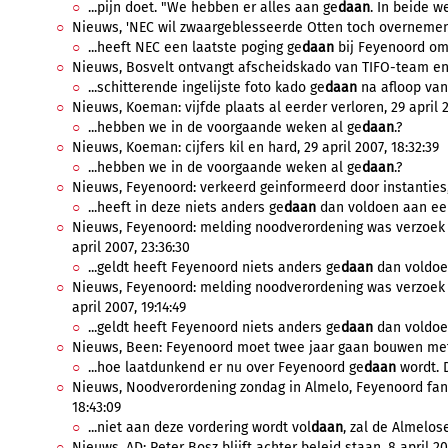
...pijn doet. "We hebben er alles aan ge
daan
. In beide w
Nieuws, 'NEC wil zwaargeblesseerde Otten toch overnemen',
...heeft NEC een laatste poging ge
daan
bij Feyenoord om 
Nieuws, Bosvelt ontvangt afscheidskado van TIFO-team en F
...schitterende ingelijste foto kado ge
daan
na afloop van 
Nieuws, Koeman: vijfde plaats al eerder verloren, 29 april 2
...hebben we in de voorgaande weken al ge
daan
.?
Nieuws, Koeman: cijfers kil en hard, 29 april 2007, 18:32:39
...hebben we in de voorgaande weken al ge
daan
.?
Nieuws, Feyenoord: verkeerd geinformeerd door instanties, 2
...heeft in deze niets anders ge
daan
dan voldoen aan een
Nieuws, Feyenoord: melding noodverordening was verzoek
april 2007, 23:36:30
...geldt heeft Feyenoord niets anders ge
daan
dan voldoen
Nieuws, Feyenoord: melding noodverordening was verzoek
april 2007, 19:14:49
...geldt heeft Feyenoord niets anders ge
daan
dan voldoen
Nieuws, Been: Feyenoord moet twee jaar gaan bouwen met jo
...hoe laatdunkend er nu over Feyenoord ge
daan
wordt. D
Nieuws, Noodverordening zondag in Almelo, Feyenoord fans 
18:43:09
...niet aan deze vordering wordt vol
daan
, zal de Almelose
Nieuws, AD: Peter Bosz blijft achter beleid staan, 8 april 200