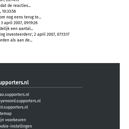
at de reacties...
 10:33:56
m nog eens terug te...
april 2007, 09:19:26
delijk een aantal...
g investeerders', 2 april 2007, 07:13:17
rden als aan de...
upporters.nl
ax.supporters.nl
eyenoord.supporters.nl
V.supporters.nl
itemap
ijn voorkeuren
ookie-instellingen