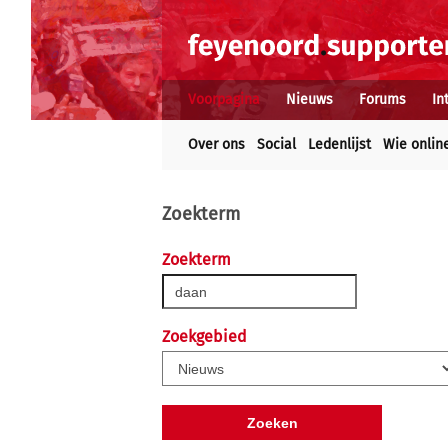
Voorpagina
Nieuws
Forums
In
Over ons
Social
Ledenlijst
Wie onlin
Zoekterm
Zoekterm
Zoekgebied