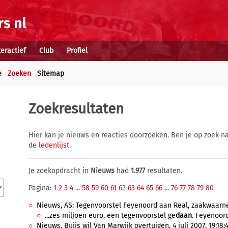
teractief
Club
Profiel
e
Zoeken
Sitemap
Zoekresultaten
Hier kan je nieuws en reacties doorzoeken. Ben je op zoek na
de
ledenlijst
.
Je zoekopdracht in
Nieuws
had
1.977
resultaten.
Pagina:
1
2
3
4
...
58
59
60
61
62
63
64
65
66
...
76
77
78
79
80
Nieuws, AS: Tegenvoorstel Feyenoord aan Real, zaakwaarneme
...zes miljoen euro, een tegenvoorstel ge
daan
. Feyenoord
Nieuws, Buijs wil Van Marwijk overtuigen, 4 juli 2007, 19:18: