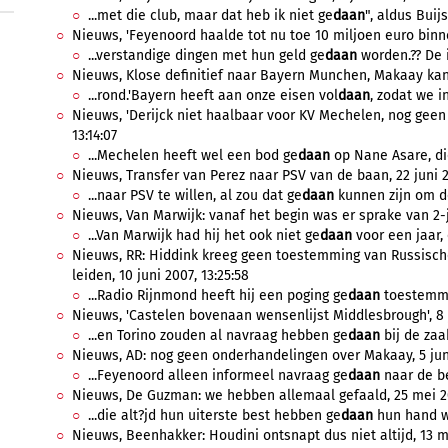
...met die club, maar dat heb ik niet ge
daan
", aldus Buij
Nieuws, 'Feyenoord haalde tot nu toe 10 miljoen euro binnen
...verstandige dingen met hun geld ge
daan
worden.?? De i
Nieuws, Klose definitief naar Bayern Munchen, Makaay kan w
...rond.'Bayern heeft aan onze eisen vol
daan
, zodat we 
Nieuws, 'Derijck niet haalbaar voor KV Mechelen, nog geen b
13:14:07
...Mechelen heeft wel een bod ge
daan
op Nane Asare, di
Nieuws, Transfer van Perez naar PSV van de baan, 22 juni 2
...naar PSV te willen, al zou dat ge
daan
kunnen zijn om de
Nieuws, Van Marwijk: vanaf het begin was er sprake van 2-jar
...Van Marwijk had hij het ook niet ge
daan
voor een jaar, 
Nieuws, RR: Hiddink kreeg geen toestemming van Russisc
leiden, 10 juni 2007, 13:25:58
...Radio Rijnmond heeft hij een poging ge
daan
toestemmin
Nieuws, 'Castelen bovenaan wensenlijst Middlesbrough', 8 ju
...en Torino zouden al navraag hebben ge
daan
bij de zaa
Nieuws, AD: nog geen onderhandelingen over Makaay, 5 juni
...Feyenoord alleen informeel navraag ge
daan
naar de be
Nieuws, De Guzman: we hebben allemaal gefaald, 25 mei 20
...die alt?jd hun uiterste best hebben ge
daan
hun hand wi
Nieuws, Beenhakker: Houdini ontsnapt dus niet altijd, 13 me