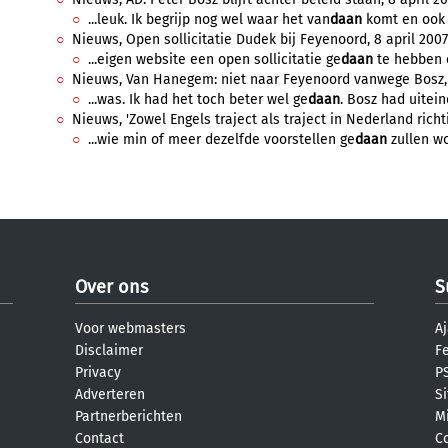
...leuk. Ik begrijp nog wel waar het van
daan
komt en ook d
Nieuws, Open sollicitatie Dudek bij Feyenoord, 8 april 2007,
...eigen website een open sollicitatie ge
daan
te hebben o
Nieuws, Van Hanegem: niet naar Feyenoord vanwege Bosz, 3 
...was. Ik had het toch beter wel ge
daan
. Bosz had uitein
Nieuws, 'Zowel Engels traject als traject in Nederland richtin
...wie min of meer dezelfde voorstellen ge
daan
zullen wo
Over ons
S
Voor webmasters
Aj
Disclaimer
F
Privacy
PS
Adverteren
S
Partnerberichten
M
Contact
C