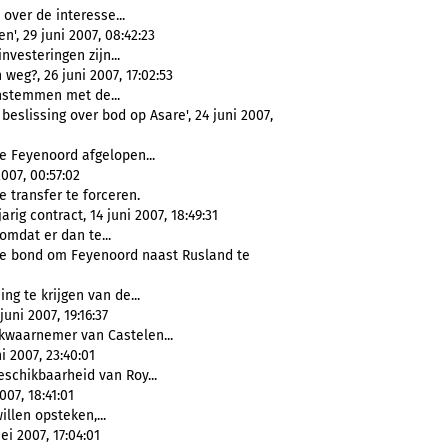
s over de interesse...
', 29 juni 2007, 08:42:23
nvesteringen zijn...
eg?, 26 juni 2007, 17:02:53
instemmen met de...
eslissing over bod op Asare', 24 juni 2007,
e Feyenoord afgelopen...
007, 00:57:02
 transfer te forceren.
ig contract, 14 juni 2007, 18:49:31
omdat er dan te...
he bond om Feyenoord naast Rusland te
g te krijgen van de...
ni 2007, 19:16:37
kwaarnemer van Castelen...
 2007, 23:40:01
schikbaarheid van Roy...
07, 18:41:01
llen opsteken,...
i 2007, 17:04:01