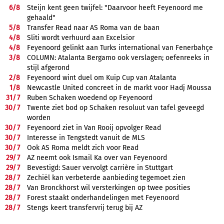
6/
8
Steijn kent geen twijfel: "Daarvoor heeft Feyenoord me
gehaald"
5/
8
Transfer Read naar AS Roma van de baan
4/
8
Sliti wordt verhuurd aan Excelsior
4/
8
Feyenoord gelinkt aan Turks international van Fenerbahçe
3/
8
COLUMN: Atalanta Bergamo ook verslagen; oefenreeks in
stijl afgerond
2/
8
Feyenoord wint duel om Kuip Cup van Atalanta
1/
8
Newcastle United concreet in de markt voor Hadj Moussa
31/
7
Ruben Schaken woedend op Feyenoord
30/
7
Twente ziet bod op Schaken resoluut van tafel geveegd
worden
30/
7
Feyenoord ziet in Van Rooij opvolger Read
30/
7
Interesse in Tengstedt vanuit de MLS
30/
7
Ook AS Roma meldt zich voor Read
29/
7
AZ neemt ook Ismail Ka over van Feyenoord
29/
7
Bevestigd: Sauer vervolgt carrière in Stuttgart
28/
7
Zechiël kan verbeterde aanbieding tegemoet zien
28/
7
Van Bronckhorst wil versterkingen op twee posities
28/
7
Forest staakt onderhandelingen met Feyenoord
28/
7
Stengs keert transfervrij terug bij AZ