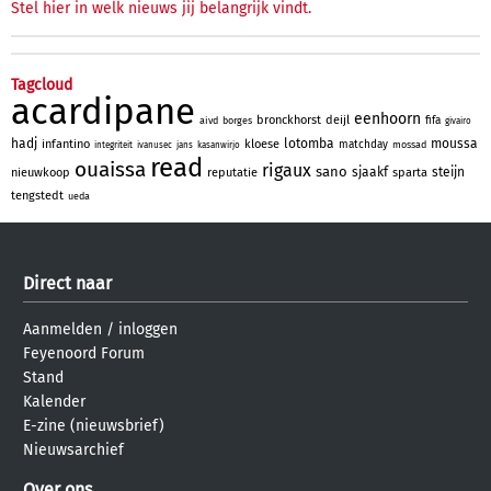
Stel hier in welk nieuws jij belangrijk vindt.
Tagcloud
acardipane
eenhoorn
bronckhorst
deijl
fifa
aivd
borges
givairo
hadj
lotomba
moussa
infantino
kloese
matchday
mossad
integriteit
ivanusec
jans
kasanwirjo
read
ouaissa
rigaux
sano
sjaakf
steijn
nieuwkoop
reputatie
sparta
tengstedt
ueda
Direct naar
Aanmelden
/
inloggen
Feyenoord Forum
Stand
Kalender
E-zine (nieuwsbrief)
Nieuwsarchief
Over ons