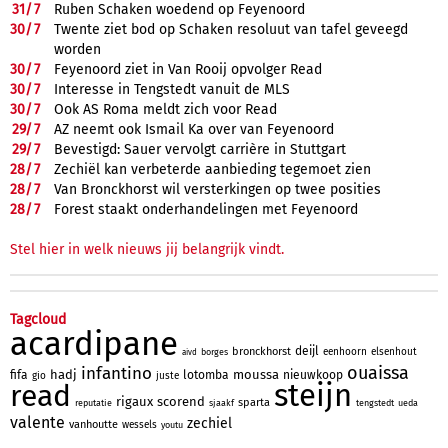
31/
7
Ruben Schaken woedend op Feyenoord
30/
7
Twente ziet bod op Schaken resoluut van tafel geveegd
worden
30/
7
Feyenoord ziet in Van Rooij opvolger Read
30/
7
Interesse in Tengstedt vanuit de MLS
30/
7
Ook AS Roma meldt zich voor Read
29/
7
AZ neemt ook Ismail Ka over van Feyenoord
29/
7
Bevestigd: Sauer vervolgt carrière in Stuttgart
28/
7
Zechiël kan verbeterde aanbieding tegemoet zien
28/
7
Van Bronckhorst wil versterkingen op twee posities
28/
7
Forest staakt onderhandelingen met Feyenoord
Stel hier in welk nieuws jij belangrijk vindt.
Tagcloud
acardipane
deijl
bronckhorst
eenhoorn
elsenhout
borges
aivd
ouaissa
infantino
hadj
moussa
fifa
lotomba
nieuwkoop
gio
juste
steijn
read
rigaux
scorend
sparta
reputatie
sjaakf
tengstedt
ueda
valente
zechiel
vanhoutte
wessels
youtu