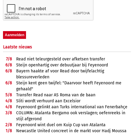
Laatste nieuws
7/
8
Read niet teleurgesteld over afketsen transfer
6/
8
Steijn openhartig over debuutjaar bij Feyenoord
6/
8
Bayern haakte af voor Read door twijfelachtig
blessureverleden
6/
8
Steijn kent geen twijfel: "Daarvoor heeft Feyenoord me
gehaald"
5/
8
Transfer Read naar AS Roma van de baan
4/
8
Sliti wordt verhuurd aan Excelsior
4/
8
Feyenoord gelinkt aan Turks international van Fenerbahçe
3/
8
COLUMN: Atalanta Bergamo ook verslagen; oefenreeks in
stijl afgerond
2/
8
Feyenoord wint duel om Kuip Cup van Atalanta
1/
8
Newcastle United concreet in de markt voor Hadj Moussa