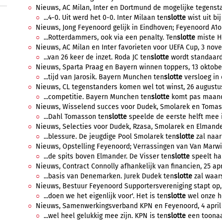
Nieuws, AC Milan, Inter en Dortmund de mogelijke tegensta
...4-0. Uit werd het 0-0. Inter Milaan ten
slotte
wist uit bi
Nieuws, Jong Feyenoord gelijk in Eindhoven; Feyenoord A1ond
...Rotterdammers, ook via een penalty. Ten
slotte
miste He
Nieuws, AC Milan en Inter favorieten voor UEFA Cup, 3 nove
...van 26 keer de inzet. Roda JC ten
slotte
wordt standaard 
Nieuws, Sparta Praag en Bayern winnen toppers, 13 oktober
...tijd van Jarosik. Bayern Munchen ten
slotte
versloeg in 
Nieuws, CL tegenstanders komen wel tot winst, 26 augustus
...competitie. Bayern Munchen ten
slotte
komt pas maanda
Nieuws, Wisselend succes voor Dudek, Smolarek en Tomasso
...Dahl Tomasson ten
slotte
speelde de eerste helft mee i
Nieuws, Selecties voor Dudek, Rzasa, Smolarek en Elmander,
...blessure. De jeugdige Pool Smolarek ten
slotte
zal naar 
Nieuws, Opstelling Feyenoord; Verrassingen van Van Marwijk
...de spits boven Elmander. De Visser ten
slotte
speelt han
Nieuws, Contract Connolly afhankelijk van financien, 25 apri
...basis van Denemarken. Jurek Dudek ten
slotte
zal waarsc
Nieuws, Bestuur Feyenoord Supportersvereniging stapt op, 4
...doen we het eigenlijk voor'. Het is ten
slotte
wel onze ho
Nieuws, Samenwerkingsverband KPN en Feyenoord, 4 april 2
...wel heel gelukkig mee zijn. KPN is ten
slotte
een toonaa