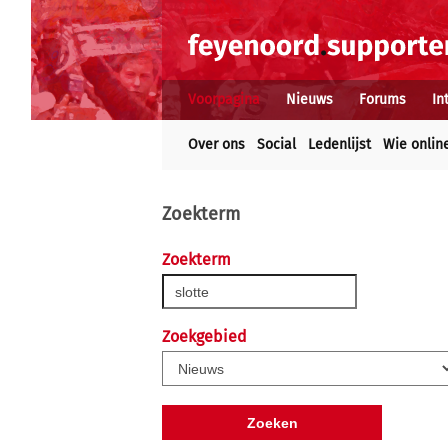
Voorpagina
Nieuws
Forums
In
Over ons
Social
Ledenlijst
Wie onlin
Zoekterm
Zoekterm
Zoekgebied