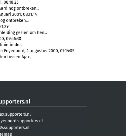
, 08:18:23
aard nog ontbreken...
uari 2001, 08:11:14
og ontbreken...
21:29
leiding gezien om hen...
00, 09:56:30
nie in de...
n Feyenoord, 4 augustus 2000, 07:14:05
en tussen Ajax,...
upporters.nl
ax.supporters.nl
eyenoord.supporters.nl
V.supporters.nl
itemap