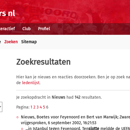
teractief
Club
Profiel
e
Zoeken
Sitemap
Zoekresultaten
Hier kan je nieuws en reacties doorzoeken. Ben je op zoek na
de
ledenlijst
.
Je zoekopdracht in
Nieuws
had
142
resultaten.
Pagina:
1
2
3
4
5
6
Nieuws, Boetes voor Feyenoord en Bert van Marwijk; Zware
vrijgesproken, 6 september 2002, 16:21:53
...in Istanbul tegen Feyenoord. Ten
slotte
meldde de UEFA 