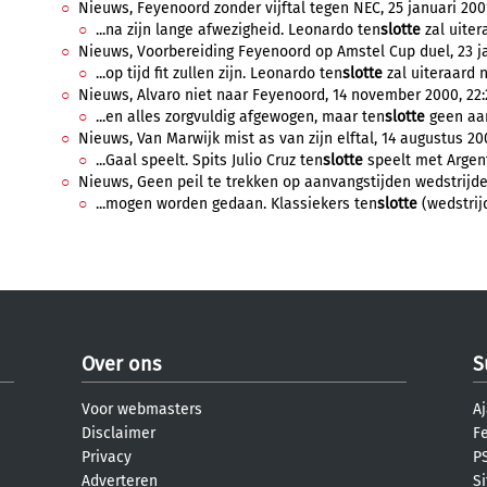
Nieuws, Feyenoord zonder vijftal tegen NEC, 25 januari 2001
...na zijn lange afwezigheid. Leonardo ten
slotte
zal uiter
Nieuws, Voorbereiding Feyenoord op Amstel Cup duel, 23 jan
...op tijd fit zullen zijn. Leonardo ten
slotte
zal uiteraard n
Nieuws, Alvaro niet naar Feyenoord, 14 november 2000, 22:
...en alles zorgvuldig afgewogen, maar ten
slotte
geen aan
Nieuws, Van Marwijk mist as van zijn elftal, 14 augustus 20
...Gaal speelt. Spits Julio Cruz ten
slotte
speelt met Argenti
Nieuws, Geen peil te trekken op aanvangstijden wedstrijde
...mogen worden gedaan. Klassiekers ten
slotte
(wedstrijd
Over ons
S
Voor webmasters
Aj
Disclaimer
F
Privacy
PS
Adverteren
S