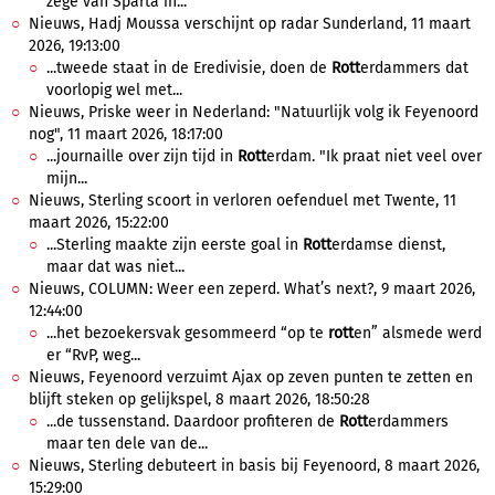
zege van Sparta in...
Nieuws, Hadj Moussa verschijnt op radar Sunderland, 11 maart
2026, 19:13:00
...tweede staat in de Eredivisie, doen de
Rott
erdammers dat
voorlopig wel met...
Nieuws, Priske weer in Nederland: "Natuurlijk volg ik Feyenoord
nog", 11 maart 2026, 18:17:00
...journaille over zijn tijd in
Rott
erdam. "Ik praat niet veel over
mijn...
Nieuws, Sterling scoort in verloren oefenduel met Twente, 11
maart 2026, 15:22:00
...Sterling maakte zijn eerste goal in
Rott
erdamse dienst,
maar dat was niet...
Nieuws, COLUMN: Weer een zeperd. What’s next?, 9 maart 2026,
12:44:00
...het bezoekersvak gesommeerd “op te
rott
en” alsmede werd
er “RvP, weg...
Nieuws, Feyenoord verzuimt Ajax op zeven punten te zetten en
blijft steken op gelijkspel, 8 maart 2026, 18:50:28
...de tussenstand. Daardoor profiteren de
Rott
erdammers
maar ten dele van de...
Nieuws, Sterling debuteert in basis bij Feyenoord, 8 maart 2026,
15:29:00