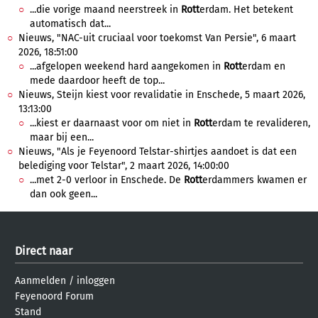
...die vorige maand neerstreek in
Rott
erdam. Het betekent
automatisch dat...
Nieuws, "NAC-uit cruciaal voor toekomst Van Persie", 6 maart
2026, 18:51:00
...afgelopen weekend hard aangekomen in
Rott
erdam en
mede daardoor heeft de top...
Nieuws, Steijn kiest voor revalidatie in Enschede, 5 maart 2026,
13:13:00
...kiest er daarnaast voor om niet in
Rott
erdam te revalideren,
maar bij een...
Nieuws, "Als je Feyenoord Telstar-shirtjes aandoet is dat een
belediging voor Telstar", 2 maart 2026, 14:00:00
...met 2-0 verloor in Enschede. De
Rott
erdammers kwamen er
dan ook geen...
Direct naar
Aanmelden
/
inloggen
Feyenoord Forum
Stand