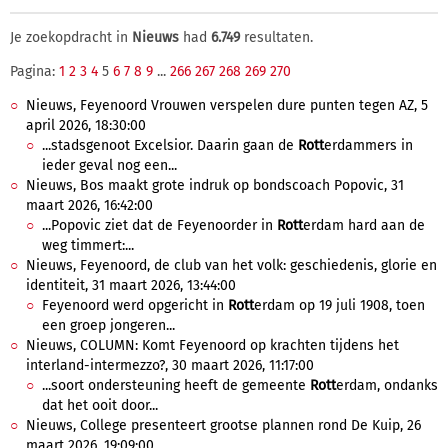
Je zoekopdracht in
Nieuws
had
6.749
resultaten.
Pagina:
1
2
3
4
5
6
7
8
9
...
266
267
268
269
270
Nieuws, Feyenoord Vrouwen verspelen dure punten tegen AZ, 5
april 2026, 18:30:00
...stadsgenoot Excelsior. Daarin gaan de
Rott
erdammers in
ieder geval nog een...
Nieuws, Bos maakt grote indruk op bondscoach Popovic, 31
maart 2026, 16:42:00
...Popovic ziet dat de Feyenoorder in
Rott
erdam hard aan de
weg timmert:...
Nieuws, Feyenoord, de club van het volk: geschiedenis, glorie en
identiteit, 31 maart 2026, 13:44:00
Feyenoord werd opgericht in
Rott
erdam op 19 juli 1908, toen
een groep jongeren...
Nieuws, COLUMN: Komt Feyenoord op krachten tijdens het
interland-intermezzo?, 30 maart 2026, 11:17:00
...soort ondersteuning heeft de gemeente
Rott
erdam, ondanks
dat het ooit door...
Nieuws, College presenteert grootse plannen rond De Kuip, 26
maart 2026, 19:09:00