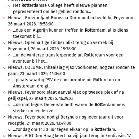
Het
Rott
erdamse College heeft nieuwe plannen
gepresenteerd om het gebied rondom...
Nieuws, Groeibriljant Borussia Dortmund in beeld bij Feyenoord,
26 maart 2026, 18:58:00
...dus een Algerijn kunnen treffen in
Rott
erdam, al is diens
toekomst bij...
Nieuws, Openhartige Timber blikt terug op vertrek bij
Feyenoord, 26 maart 2026, 18:38:00
...in de winterse transferperiode uit
Rott
erdam voor een
avontuur bij het...
Nieuws, COLUMN: Inhaalslag Ajax voorkomen; nog zes ronden te
gaan, 23 maart 2026, 14:04:00
...plaats waarbij PSV de concurrentie uit
Rott
erdam en
Amsterdam dreigt...
Nieuws, Feyenoord slaat aanval Ajax op tweede plek af na
gelijkspel, 22 maart 2026, 16:29:23
...de mat legde. De eerste helft waren de
Rott
erdammers
sterker en legden ze...
Nieuws, Feyenoord nodigt Berghuis nog ieder jaar uit voor
receptie, 21 maart 2026, 13:49:00
...zondag om 14:30 uur tegen elkaar op in
Rott
erdam.
Nieuws, ADO Den Haag keert na vijf jaar terug in Eredivisie, 17