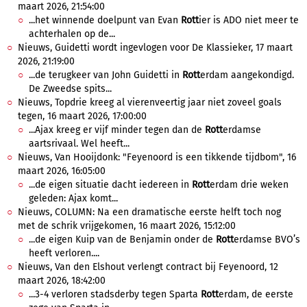
maart 2026, 21:54:00
...het winnende doelpunt van Evan
Rott
ier is ADO niet meer te
achterhalen op de...
Nieuws, Guidetti wordt ingevlogen voor De Klassieker, 17 maart
2026, 21:19:00
...de terugkeer van John Guidetti in
Rott
erdam aangekondigd.
De Zweedse spits...
Nieuws, Topdrie kreeg al vierenveertig jaar niet zoveel goals
tegen, 16 maart 2026, 17:00:00
...Ajax kreeg er vijf minder tegen dan de
Rott
erdamse
aartsrivaal. Wel heeft...
Nieuws, Van Hooijdonk: "Feyenoord is een tikkende tijdbom", 16
maart 2026, 16:05:00
...de eigen situatie dacht iedereen in
Rott
erdam drie weken
geleden: Ajax komt...
Nieuws, COLUMN: Na een dramatische eerste helft toch nog
met de schrik vrijgekomen, 16 maart 2026, 15:12:00
...de eigen Kuip van de Benjamin onder de
Rott
erdamse BVO’s
heeft verloren....
Nieuws, Van den Elshout verlengt contract bij Feyenoord, 12
maart 2026, 18:42:00
...3-4 verloren stadsderby tegen Sparta
Rott
erdam, de eerste